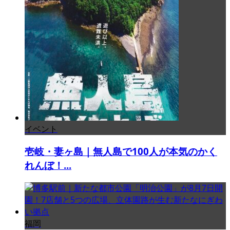
イベント
壱岐・妻ヶ島｜無人島で100人が本気のかく
れんぼ！...
福岡