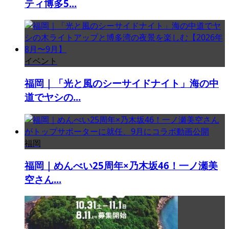
ティ博多5...
イベント
福岡｜「光と風のシーサイドナイト」海の中
道でヤシの...
福岡
福岡｜めんべい25周年×乃木坂46！一ノ瀬美
空さん...