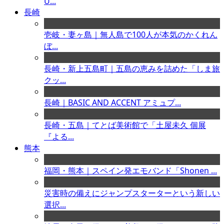
U...
長崎
壱岐・妻ヶ島｜無人島で100人が本気のかくれん
ぼ...
長崎・新上五島町｜五島の恵みを詰めた「しま旅
クッ...
長崎｜BASIC AND ACCENT アミュプ...
長崎・五島｜てとば美術館で「土屋未久 個展
『よる...
熊本
福岡・熊本｜スペイン発エモバンド「Shonen ...
災害時の備えにジャンプスターターという新しい
選択...