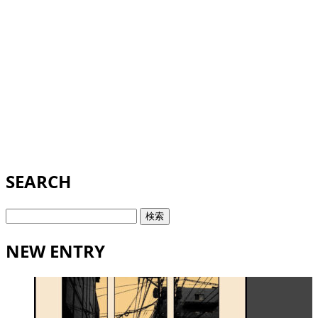
SEARCH
検
索:
NEW ENTRY