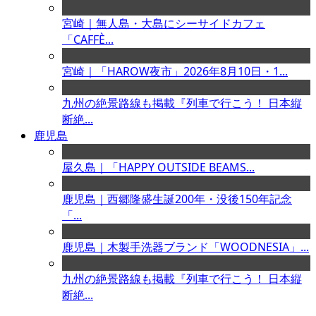
宮崎｜無人島・大島にシーサイドカフェ
「CAFFÈ...
宮崎｜「HAROW夜市」2026年8月10日・1...
九州の絶景路線も掲載『列車で行こう！ 日本縦
断絶...
鹿児島
屋久島｜「HAPPY OUTSIDE BEAMS...
鹿児島｜西郷隆盛生誕200年・没後150年記念
「...
鹿児島｜木製手洗器ブランド「WOODNESIA」...
九州の絶景路線も掲載『列車で行こう！ 日本縦
断絶...