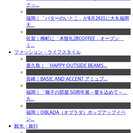
クッ...
福岡｜「バターのいとこ」が8月26日に大丸福岡
天...
佐賀｜柳町に「木陰礼讃COFFEE」オープン
ミ...
ファッション・ライフスタイル
屋久島｜「HAPPY OUTSIDE BEAMS...
長崎｜BASIC AND ACCENT アミュプ...
福岡｜「徹子の部屋 50周年展～愛を込めて～」
九...
福岡｜OBLADA（オブラダ）ポップアップイベ
ン...
観光・旅行