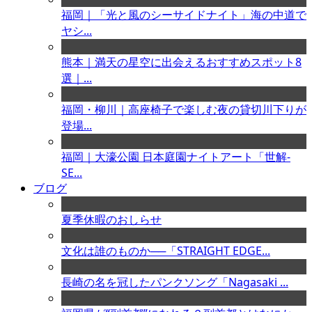
福岡｜「光と風のシーサイドナイト」海の中道で
ヤシ...
熊本｜満天の星空に出会えるおすすめスポット8
選｜...
福岡・柳川｜高座椅子で楽しむ夜の貸切川下りが
登場...
福岡｜大濠公園 日本庭園ナイトアート「世解-
SE...
ブログ
夏季休暇のおしらせ
文化は誰のものか──「STRAIGHT EDGE...
長崎の名を冠したパンクソング「Nagasaki ...