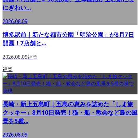
にぎわい...
2026.08.09
博多駅前｜新たな都市公園「明治公園」が8月7日
開園！7店舗と...
2026.08.09
福岡
福岡
長崎・新上五島町｜五島の恵みを詰めた「しま旅
クッキー」8月10日発売！猫・船・教会など島の風
景を5種...
2026.08.09