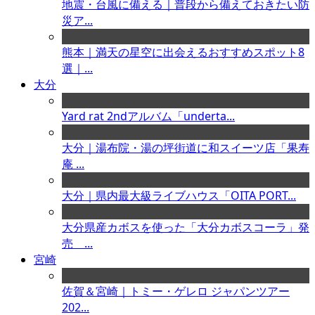
地震・台風に備える｜普段から備えておきたい防
災ア...
熊本｜満天の星空に出会えるおすすめスポット8
選｜...
大分
Yard rat 2ndアルバム「underta...
大分｜湯布院・湯の坪街道に和スイーツ店「果寿
庵 ...
大分｜県内最大級ライブハウス「OITA PORT...
大分県産カボスを使った「大分カボスコーラ」発
売 ...
宮崎
佐賀＆宮崎｜トミー・ゲレロ ジャパンツアー
202...