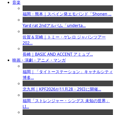
音楽
福岡・熊本｜スペイン発エモバンド「Shonen ...
Yard rat 2ndアルバム「underta...
佐賀＆宮崎｜トミー・ゲレロ ジャパンツアー
202...
長崎｜BASIC AND ACCENT アミュプ...
映画・演劇・アニメ・マンガ
福岡｜「タイトーステーション」キャナルシティ
博多...
北九州｜KPF2026が11月28・29日に開催...
福岡「ストレンジャー・シングス 未知の世界」
LI...