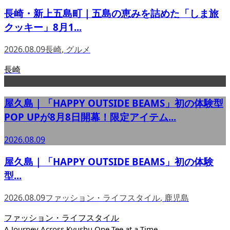
長崎・新上五島町｜五島の恵みを詰めた「しま旅
クッキー」8月1...
2026.08.09
長崎
,
グルメ
長崎
屋久島｜「HAPPY OUTSIDE BEAMS」初の体験型
POP UPが8月8日開幕！限定アイテム...
2026.08.09
屋久島｜「HAPPY OUTSIDE BEAMS」初の体験
型...
2026.08.09
ファッション・ライフスタイル
,
鹿児島
ファッション・ライフスタイル
A Journey Across Kyushu One Tee at a Time