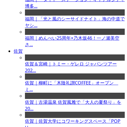
博多...
福岡｜「光と風のシーサイドナイト」海の中道で
ヤシ...
福岡｜めんべい25周年×乃木坂46！一ノ瀬美空
さ...
佐賀
佐賀＆宮崎｜トミー・ゲレロ ジャパンツアー
202...
佐賀｜柳町に「木陰礼讃COFFEE」オープン
ミ...
佐賀｜古湯温泉 佐賀風雅で「大人の夏祭り」を
20...
佐賀｜佐賀大学にコワーキングスペース「POP