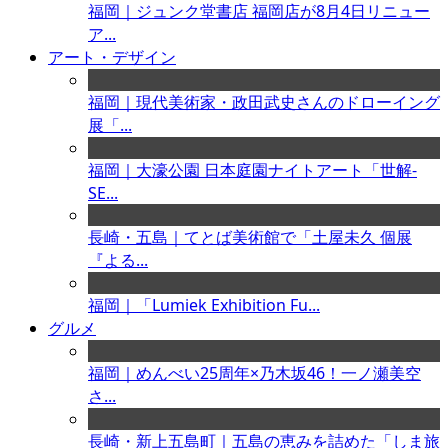
福岡｜ジュンク堂書店 福岡店が8月4日リニュー
ア...
アート・デザイン
福岡｜現代美術家・政田武史さんのドローイング
展「...
福岡｜大濠公園 日本庭園ナイトアート「世解-
SE...
長崎・五島｜てとば美術館で「土屋未久 個展
『よる...
福岡｜「Lumiek Exhibition Fu...
グルメ
福岡｜めんべい25周年×乃木坂46！一ノ瀬美空
さ...
長崎・新上五島町｜五島の恵みを詰めた「しま旅