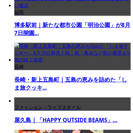
福岡
博多駅前｜新たな都市公園「明治公園」が8月
7日開園...
長崎
長崎・新上五島町｜五島の恵みを詰めた「し
ま旅クッキ...
ファッション・ライフスタイル
屋久島｜「HAPPY OUTSIDE BEAMS」...