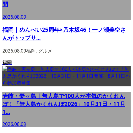
開
2026.08.09
福岡｜めんべい25周年×乃木坂46！一ノ瀬美空さ
んがトップサ...
2026.08.09
福岡
,
グルメ
福岡
壱岐・妻ヶ島｜無人島で100人が本気のかくれん
ぼ！「無人島かくれんぼ2026」10月31日・11月
1...
2026.08.09