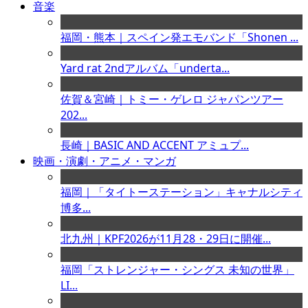
音楽
福岡・熊本｜スペイン発エモバンド「Shonen ...
Yard rat 2ndアルバム「underta...
佐賀＆宮崎｜トミー・ゲレロ ジャパンツアー
202...
長崎｜BASIC AND ACCENT アミュプ...
映画・演劇・アニメ・マンガ
福岡｜「タイトーステーション」キャナルシティ
博多...
北九州｜KPF2026が11月28・29日に開催...
福岡「ストレンジャー・シングス 未知の世界」
LI...