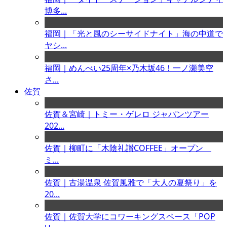
博多...
福岡｜「光と風のシーサイドナイト」海の中道で
ヤシ...
福岡｜めんべい25周年×乃木坂46！一ノ瀬美空
さ...
佐賀
佐賀＆宮崎｜トミー・ゲレロ ジャパンツアー
202...
佐賀｜柳町に「木陰礼讃COFFEE」オープン
ミ...
佐賀｜古湯温泉 佐賀風雅で「大人の夏祭り」を
20...
佐賀｜佐賀大学にコワーキングスペース「POP