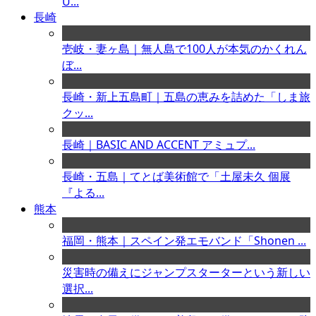
U...
長崎
壱岐・妻ヶ島｜無人島で100人が本気のかくれん
ぼ...
長崎・新上五島町｜五島の恵みを詰めた「しま旅
クッ...
長崎｜BASIC AND ACCENT アミュプ...
長崎・五島｜てとば美術館で「土屋未久 個展
『よる...
熊本
福岡・熊本｜スペイン発エモバンド「Shonen ...
災害時の備えにジャンプスターターという新しい
選択...