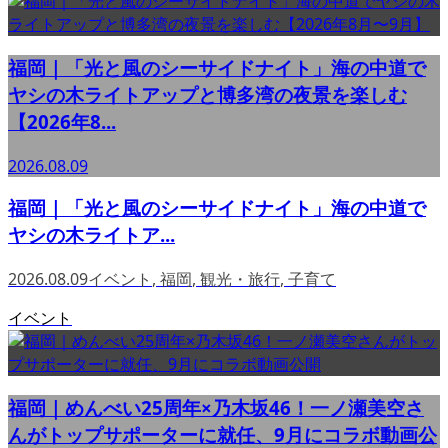
福岡｜「光と風のシーサイドナイト」海の中道で
ヤシの木ライトアップと博多湾の夜景を楽しむ
【2026年8...
2026.08.09
福岡｜「光と風のシーサイドナイト」海の中道で
ヤシの木ライトア...
2026.08.09
イベント
,
福岡
,
観光・旅行
,
子育て
イベント
福岡｜めんべい25周年×乃木坂46！一ノ瀬美空さ
んがトップサポーターに就任、9月にコラボ動画公