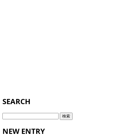
SEARCH
検
索:
NEW ENTRY