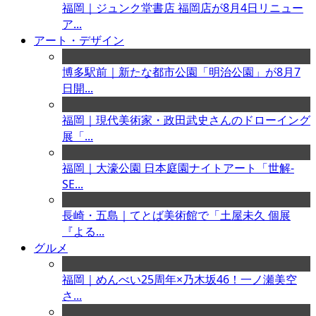
福岡｜ジュンク堂書店 福岡店が8月4日リニュー
ア...
アート・デザイン
博多駅前｜新たな都市公園「明治公園」が8月7
日開...
福岡｜現代美術家・政田武史さんのドローイング
展「...
福岡｜大濠公園 日本庭園ナイトアート「世解-
SE...
長崎・五島｜てとば美術館で「土屋未久 個展
『よる...
グルメ
福岡｜めんべい25周年×乃木坂46！一ノ瀬美空
さ...