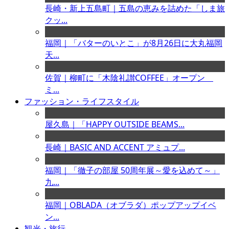
長崎・新上五島町｜五島の恵みを詰めた「しま旅
クッ...
福岡｜「バターのいとこ」が8月26日に大丸福岡
天...
佐賀｜柳町に「木陰礼讃COFFEE」オープン
ミ...
ファッション・ライフスタイル
屋久島｜「HAPPY OUTSIDE BEAMS...
長崎｜BASIC AND ACCENT アミュプ...
福岡｜「徹子の部屋 50周年展～愛を込めて～」
九...
福岡｜OBLADA（オブラダ）ポップアップイベ
ン...
観光・旅行