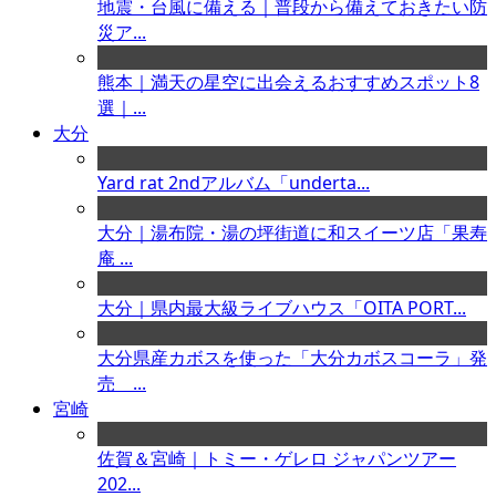
地震・台風に備える｜普段から備えておきたい防
災ア...
熊本｜満天の星空に出会えるおすすめスポット8
選｜...
大分
Yard rat 2ndアルバム「underta...
大分｜湯布院・湯の坪街道に和スイーツ店「果寿
庵 ...
大分｜県内最大級ライブハウス「OITA PORT...
大分県産カボスを使った「大分カボスコーラ」発
売 ...
宮崎
佐賀＆宮崎｜トミー・ゲレロ ジャパンツアー
202...