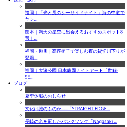
福岡｜「光と風のシーサイドナイト」海の中道で
ヤシ...
熊本｜満天の星空に出会えるおすすめスポット8
選｜...
福岡・柳川｜高座椅子で楽しむ夜の貸切川下りが
登場...
福岡｜大濠公園 日本庭園ナイトアート「世解-
SE...
ブログ
夏季休暇のおしらせ
文化は誰のものか──「STRAIGHT EDGE...
長崎の名を冠したパンクソング「Nagasaki ...