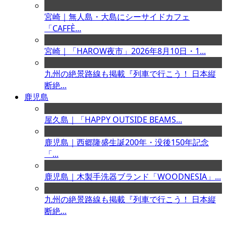
宮崎｜無人島・大島にシーサイドカフェ
「CAFFÈ...
宮崎｜「HAROW夜市」2026年8月10日・1...
九州の絶景路線も掲載『列車で行こう！ 日本縦
断絶...
鹿児島
屋久島｜「HAPPY OUTSIDE BEAMS...
鹿児島｜西郷隆盛生誕200年・没後150年記念
「...
鹿児島｜木製手洗器ブランド「WOODNESIA」...
九州の絶景路線も掲載『列車で行こう！ 日本縦
断絶...