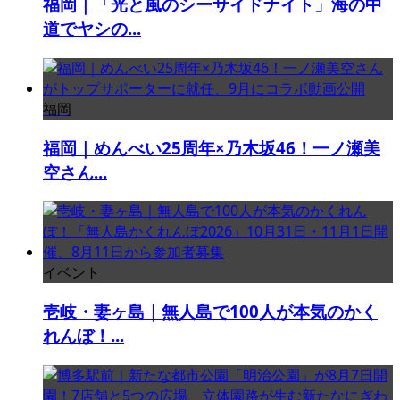
福岡｜「光と風のシーサイドナイト」海の中
道でヤシの...
福岡
福岡｜めんべい25周年×乃木坂46！一ノ瀬美
空さん...
イベント
壱岐・妻ヶ島｜無人島で100人が本気のかく
れんぼ！...