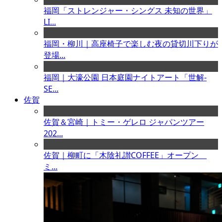
福岡「ストレンジャー・シングス 未知の世界」
LI...
福岡・柳川｜高座椅子で楽しむ夜の貸切川下りが
登場...
福岡｜大濠公園 日本庭園ナイトアート「世解-
SE...
佐賀
佐賀＆宮崎｜トミー・ゲレロ ジャパンツアー
202...
佐賀｜柳町に「木陰礼讃COFFEE」オープン
ミ...