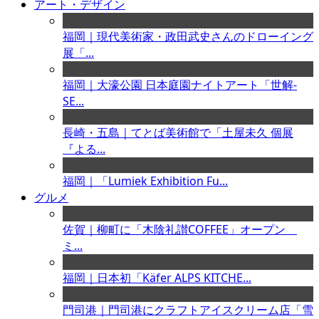
アート・デザイン
福岡｜現代美術家・政田武史さんのドローイング
展「...
福岡｜大濠公園 日本庭園ナイトアート「世解-
SE...
長崎・五島｜てとば美術館で「土屋未久 個展
『よる...
福岡｜「Lumiek Exhibition Fu...
グルメ
佐賀｜柳町に「木陰礼讃COFFEE」オープン
ミ...
福岡｜日本初「Käfer ALPS KITCHE...
門司港｜門司港にクラフトアイスクリーム店「雪