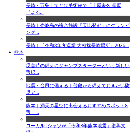
長崎・五島｜てとば美術館で「土屋未久 個展
『よる...
長崎｜壱岐島の複合施設「天比登都」にグランピ
ング...
長崎｜「令和8年冬巡業 大相撲長崎場所」2026...
熊本
災害時の備えにジャンプスターターという新しい
選択...
地震・台風に備える｜普段から備えておきたい防
災ア...
熊本｜満天の星空に出会えるおすすめスポット8
選｜...
ローカルTシャツが「令和8年熊本地震」復興支