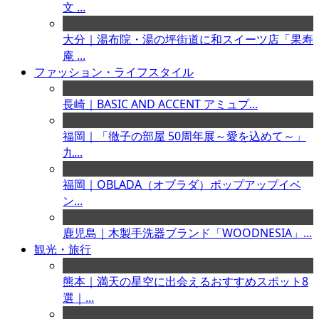
文 ...
大分｜湯布院・湯の坪街道に和スイーツ店「果寿
庵 ...
ファッション・ライフスタイル
長崎｜BASIC AND ACCENT アミュプ...
福岡｜「徹子の部屋 50周年展～愛を込めて～」
九...
福岡｜OBLADA（オブラダ）ポップアップイベ
ン...
鹿児島｜木製手洗器ブランド「WOODNESIA」...
観光・旅行
熊本｜満天の星空に出会えるおすすめスポット8
選｜...