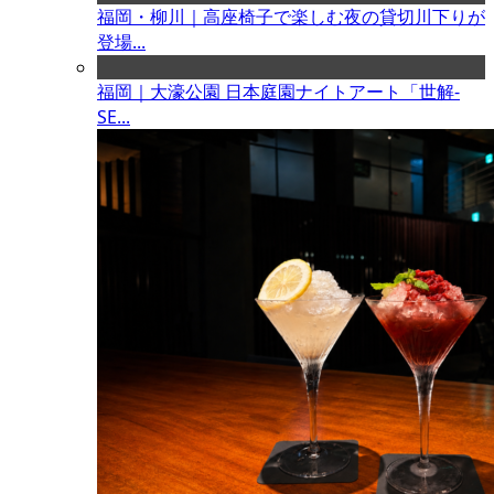
福岡・柳川｜高座椅子で楽しむ夜の貸切川下りが
登場...
福岡｜大濠公園 日本庭園ナイトアート「世解-
SE...