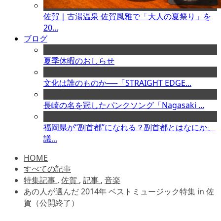
佐賀｜古湯温泉 佐賀風雅で「大人の夏祭り」を
20...
ブログ
夏季休暇のおしらせ
文化は誰のものか──「STRAIGHT EDGE...
長崎の名を冠したパンクソング「Nagasaki ...
福岡県が“副首都”になれる？副首都とはなにか、
議...
HOME
すべての記事
特集記事
,
佐賀
,
記事
,
音楽
あの人が選んだ 2014年 ベストミュージック特集 in 佐
賀（公開終了）