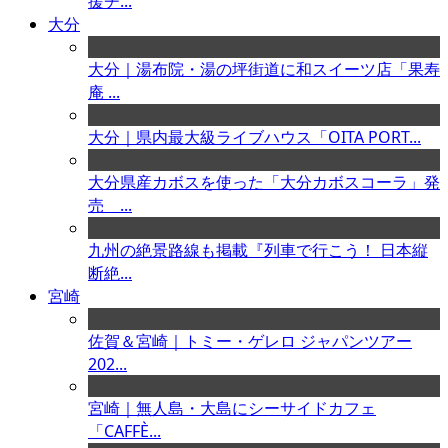
援チ...
大分
大分｜湯布院・湯の坪街道に和スイーツ店「果寿
庵 ...
大分｜県内最大級ライブハウス「OITA PORT...
大分県産カボスを使った「大分カボスコーラ」発
売 ...
九州の絶景路線も掲載『列車で行こう！ 日本縦
断絶...
宮崎
佐賀＆宮崎｜トミー・ゲレロ ジャパンツアー
202...
宮崎｜無人島・大島にシーサイドカフェ
「CAFFÈ...