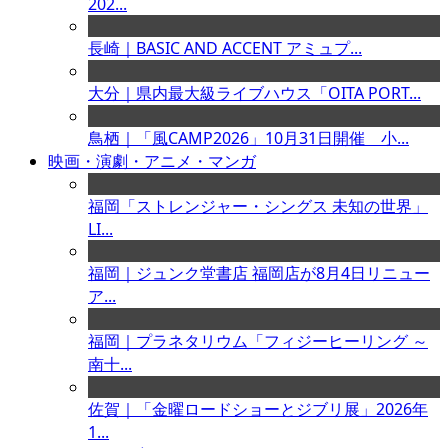
202...
長崎｜BASIC AND ACCENT アミュプ...
大分｜県内最大級ライブハウス「OITA PORT...
鳥栖｜「風CAMP2026」10月31日開催 小...
映画・演劇・アニメ・マンガ
福岡「ストレンジャー・シングス 未知の世界」
LI...
福岡｜ジュンク堂書店 福岡店が8月4日リニュー
ア...
福岡｜プラネタリウム「フィジーヒーリング ～
南十...
佐賀｜「金曜ロードショーとジブリ展」2026年
1...