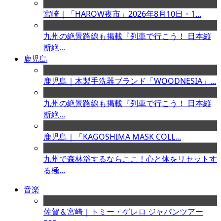
宮崎｜「HAROW夜市」2026年8月10日・1...
九州の絶景路線も掲載『列車で行こう！ 日本縦
断絶...
鹿児島
鹿児島｜木製手洗器ブランド「WOODNESIA」...
九州の絶景路線も掲載『列車で行こう！ 日本縦
断絶...
鹿児島｜「KAGOSHIMA MASK COLL...
九州で森林浴するならここ！心と体をリセットす
る極...
音楽
佐賀＆宮崎｜トミー・ゲレロ ジャパンツアー