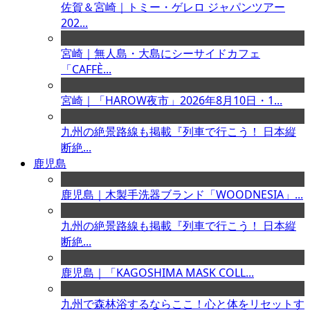
佐賀＆宮崎｜トミー・ゲレロ ジャパンツアー
202...
宮崎｜無人島・大島にシーサイドカフェ
「CAFFÈ...
宮崎｜「HAROW夜市」2026年8月10日・1...
九州の絶景路線も掲載『列車で行こう！ 日本縦
断絶...
鹿児島
鹿児島｜木製手洗器ブランド「WOODNESIA」...
九州の絶景路線も掲載『列車で行こう！ 日本縦
断絶...
鹿児島｜「KAGOSHIMA MASK COLL...
九州で森林浴するならここ！心と体をリセットす