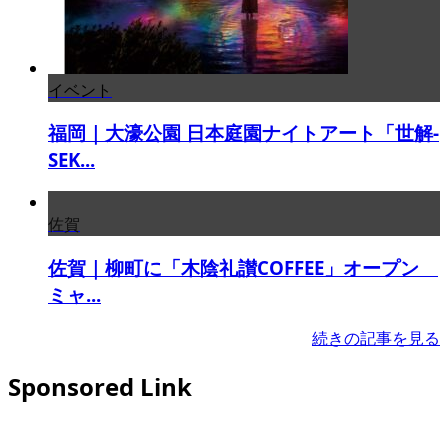
イベント
福岡｜大濠公園 日本庭園ナイトアート「世解-
SEK...
佐賀
佐賀｜柳町に「木陰礼讃COFFEE」オープン
ミャ...
続きの記事を見る
Sponsored Link