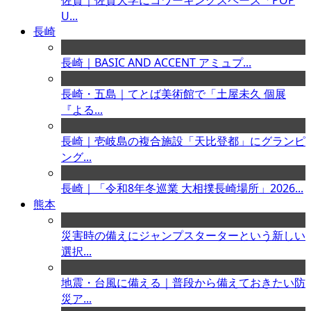
佐賀｜佐賀大学にコワーキングスペース「POP
U...
長崎
長崎｜BASIC AND ACCENT アミュプ...
長崎・五島｜てとば美術館で「土屋未久 個展
『よる...
長崎｜壱岐島の複合施設「天比登都」にグランピ
ング...
長崎｜「令和8年冬巡業 大相撲長崎場所」2026...
熊本
災害時の備えにジャンプスターターという新しい
選択...
地震・台風に備える｜普段から備えておきたい防
災ア...