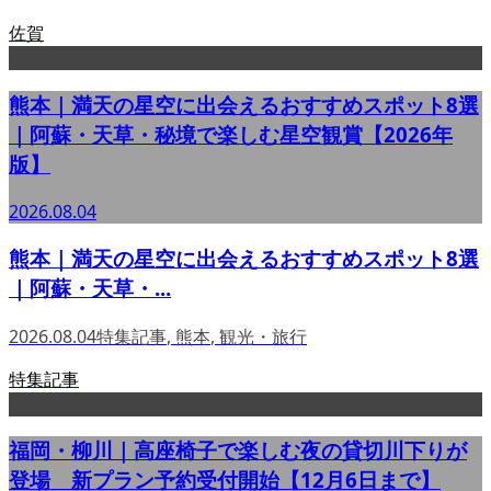
佐賀
熊本｜満天の星空に出会えるおすすめスポット8選
｜阿蘇・天草・秘境で楽しむ星空観賞【2026年
版】
2026.08.04
熊本｜満天の星空に出会えるおすすめスポット8選
｜阿蘇・天草・...
2026.08.04
特集記事
,
熊本
,
観光・旅行
特集記事
福岡・柳川｜高座椅子で楽しむ夜の貸切川下りが
登場 新プラン予約受付開始【12月6日まで】