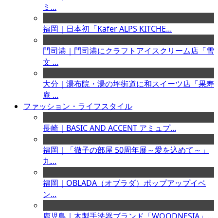
ミ...
福岡｜日本初「Käfer ALPS KITCHE...
門司港｜門司港にクラフトアイスクリーム店「雪
文 ...
大分｜湯布院・湯の坪街道に和スイーツ店「果寿
庵 ...
ファッション・ライフスタイル
長崎｜BASIC AND ACCENT アミュプ...
福岡｜「徹子の部屋 50周年展～愛を込めて～」
九...
福岡｜OBLADA（オブラダ）ポップアップイベ
ン...
鹿児島｜木製手洗器ブランド「WOODNESIA」...