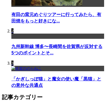
有田の窯元めぐりツアーに行ってみたら、有
田焼をもっと好きにな...
2
九州新幹線 博多〜長崎間を佐賀県が反対する
5つのポイントとそ...
3
「かぎしっぽ猫」と魔女の使い魔「黒猫」と
の意外な共通点
記事カテゴリー