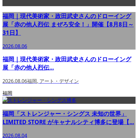
福岡｜現代美術家・政田武史さんのドローイング
展「赤の他人烈伝 まぜろ安全！」開催【8月8日～
31日】
2026.08.06
福岡｜現代美術家・政田武史さんのドローイング
展「赤の他人烈伝...
2026.08.06
福岡
,
アート・デザイン
福岡
福岡「ストレンジャー・シングス 未知の世界」
LIMITED STORE がキャナルシティ博多に登場【...
2026.08.04