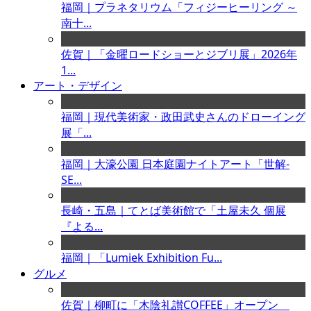
福岡｜プラネタリウム「フィジーヒーリング ～
南十...
佐賀｜「金曜ロードショーとジブリ展」2026年
1...
アート・デザイン
福岡｜現代美術家・政田武史さんのドローイング
展「...
福岡｜大濠公園 日本庭園ナイトアート「世解-
SE...
長崎・五島｜てとば美術館で「土屋未久 個展
『よる...
福岡｜「Lumiek Exhibition Fu...
グルメ
佐賀｜柳町に「木陰礼讃COFFEE」オープン