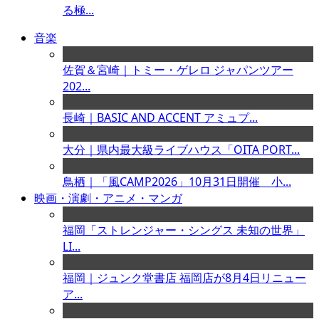
る極...
音楽
佐賀＆宮崎｜トミー・ゲレロ ジャパンツアー
202...
長崎｜BASIC AND ACCENT アミュプ...
大分｜県内最大級ライブハウス「OITA PORT...
鳥栖｜「風CAMP2026」10月31日開催 小...
映画・演劇・アニメ・マンガ
福岡「ストレンジャー・シングス 未知の世界」
LI...
福岡｜ジュンク堂書店 福岡店が8月4日リニュー
ア...