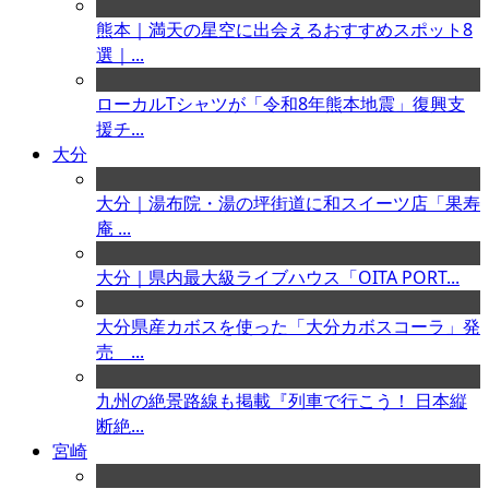
熊本｜満天の星空に出会えるおすすめスポット8
選｜...
ローカルTシャツが「令和8年熊本地震」復興支
援チ...
大分
大分｜湯布院・湯の坪街道に和スイーツ店「果寿
庵 ...
大分｜県内最大級ライブハウス「OITA PORT...
大分県産カボスを使った「大分カボスコーラ」発
売 ...
九州の絶景路線も掲載『列車で行こう！ 日本縦
断絶...
宮崎