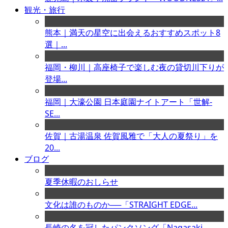
観光・旅行
熊本｜満天の星空に出会えるおすすめスポット8
選｜...
福岡・柳川｜高座椅子で楽しむ夜の貸切川下りが
登場...
福岡｜大濠公園 日本庭園ナイトアート「世解-
SE...
佐賀｜古湯温泉 佐賀風雅で「大人の夏祭り」を
20...
ブログ
夏季休暇のおしらせ
文化は誰のものか──「STRAIGHT EDGE...
長崎の名を冠したパンクソング「Nagasaki ...