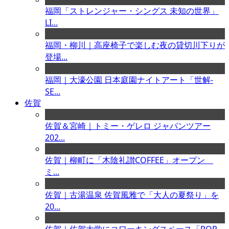
福岡「ストレンジャー・シングス 未知の世界」
LI...
福岡・柳川｜高座椅子で楽しむ夜の貸切川下りが
登場...
福岡｜大濠公園 日本庭園ナイトアート「世解-
SE...
佐賀
佐賀＆宮崎｜トミー・ゲレロ ジャパンツアー
202...
佐賀｜柳町に「木陰礼讃COFFEE」オープン
ミ...
佐賀｜古湯温泉 佐賀風雅で「大人の夏祭り」を
20...