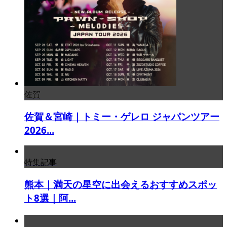
佐賀
佐賀＆宮崎｜トミー・ゲレロ ジャパンツアー
2026...
特集記事
熊本｜満天の星空に出会えるおすすめスポッ
ト8選｜阿...