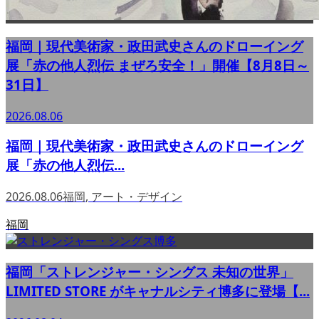
福岡｜現代美術家・政田武史さんのドローイング
展「赤の他人烈伝 まぜろ安全！」開催【8月8日～
31日】
2026.08.06
福岡｜現代美術家・政田武史さんのドローイング
展「赤の他人烈伝...
2026.08.06
福岡
,
アート・デザイン
福岡
福岡「ストレンジャー・シングス 未知の世界」
LIMITED STORE がキャナルシティ博多に登場【...