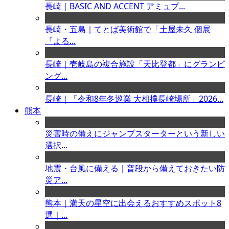
長崎｜BASIC AND ACCENT アミュプ...
長崎・五島｜てとば美術館で「土屋未久 個展
『よる...
長崎｜壱岐島の複合施設「天比登都」にグランピ
ング...
長崎｜「令和8年冬巡業 大相撲長崎場所」2026...
熊本
災害時の備えにジャンプスターターという新しい
選択...
地震・台風に備える｜普段から備えておきたい防
災ア...
熊本｜満天の星空に出会えるおすすめスポット8
選｜...