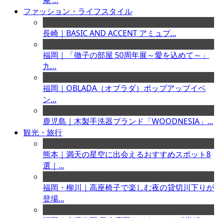
庵 ...
ファッション・ライフスタイル
長崎｜BASIC AND ACCENT アミュプ...
福岡｜「徹子の部屋 50周年展～愛を込めて～」
九...
福岡｜OBLADA（オブラダ）ポップアップイベ
ン...
鹿児島｜木製手洗器ブランド「WOODNESIA」...
観光・旅行
熊本｜満天の星空に出会えるおすすめスポット8
選｜...
福岡・柳川｜高座椅子で楽しむ夜の貸切川下りが
登場...