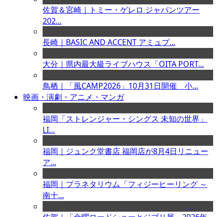
佐賀＆宮崎｜トミー・ゲレロ ジャパンツアー
202...
長崎｜BASIC AND ACCENT アミュプ...
大分｜県内最大級ライブハウス「OITA PORT...
鳥栖｜「風CAMP2026」10月31日開催 小...
映画・演劇・アニメ・マンガ
福岡「ストレンジャー・シングス 未知の世界」
LI...
福岡｜ジュンク堂書店 福岡店が8月4日リニュー
ア...
福岡｜プラネタリウム「フィジーヒーリング ～
南十...