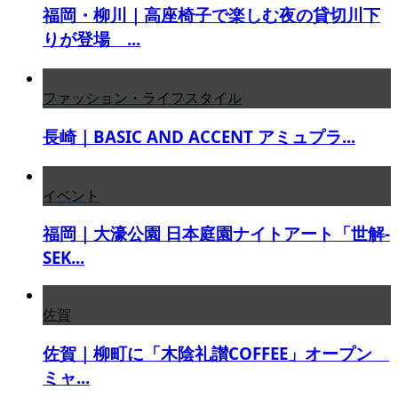
福岡・柳川｜高座椅子で楽しむ夜の貸切川下
りが登場 ...
ファッション・ライフスタイル
長崎｜BASIC AND ACCENT アミュプラ...
イベント
福岡｜大濠公園 日本庭園ナイトアート「世解-
SEK...
佐賀
佐賀｜柳町に「木陰礼讃COFFEE」オープン
ミャ...