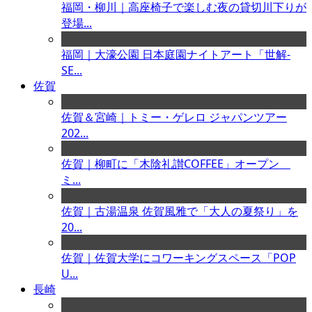
福岡・柳川｜高座椅子で楽しむ夜の貸切川下りが
登場...
福岡｜大濠公園 日本庭園ナイトアート「世解-
SE...
佐賀
佐賀＆宮崎｜トミー・ゲレロ ジャパンツアー
202...
佐賀｜柳町に「木陰礼讃COFFEE」オープン
ミ...
佐賀｜古湯温泉 佐賀風雅で「大人の夏祭り」を
20...
佐賀｜佐賀大学にコワーキングスペース「POP
U...
長崎