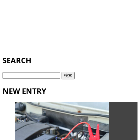
SEARCH
検
索:
NEW ENTRY