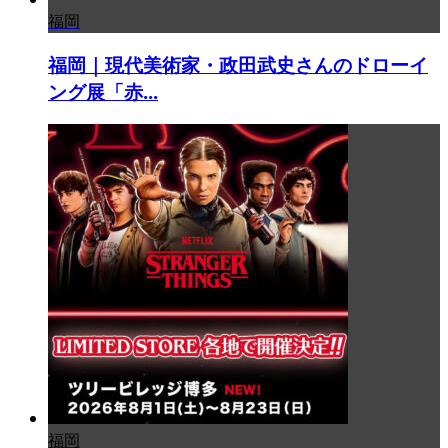
福岡
福岡｜現代美術家・政田武史さんのドローイ
ング展「赤...
福岡