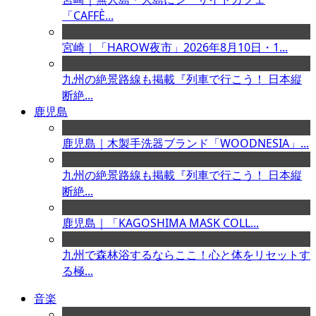
「CAFFÈ...
宮崎｜「HAROW夜市」2026年8月10日・1...
九州の絶景路線も掲載『列車で行こう！ 日本縦
断絶...
鹿児島
鹿児島｜木製手洗器ブランド「WOODNESIA」...
九州の絶景路線も掲載『列車で行こう！ 日本縦
断絶...
鹿児島｜「KAGOSHIMA MASK COLL...
九州で森林浴するならここ！心と体をリセットす
る極...
音楽