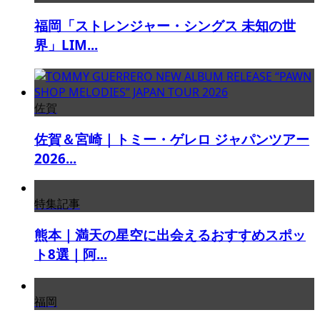
福岡「ストレンジャー・シングス 未知の世
界」LIM...
佐賀
佐賀＆宮崎｜トミー・ゲレロ ジャパンツアー
2026...
特集記事
熊本｜満天の星空に出会えるおすすめスポッ
ト8選｜阿...
福岡