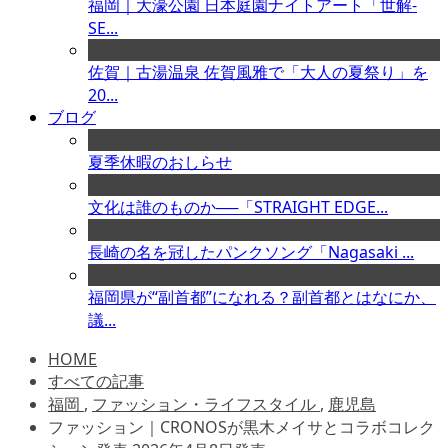
福岡｜大濠公園 日本庭園ナイトアート「世解-
SE...
佐賀｜古湯温泉 佐賀風雅で「大人の夏祭り」を
20...
ブログ
夏季休暇のおしらせ
文化は誰のものか──「STRAIGHT EDGE...
長崎の名を冠したパンクソング「Nagasaki ...
福岡県が“副首都”になれる？副首都とはなにか、
議...
HOME
すべての記事
福岡
,
ファッション・ライフスタイル
,
鹿児島
ファッション｜CRONOSが黒木メイサとコラボコレク