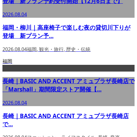
登場 新プラン予約受付開始【12月6日まで】
2026.08.04
福岡・柳川｜高座椅子で楽しむ夜の貸切川下りが
登場 新プラン予...
2026.08.04
福岡
,
観光・旅行
,
歴史・伝統
福岡
長崎｜BASIC AND ACCENT アミュプラザ長崎店で
「Marshall」期間限定ストア開催【...
2026.08.04
長崎｜BASIC AND ACCENT アミュプラザ長崎店
で...