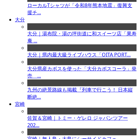
ローカルTシャツが「令和8年熊本地震」復興支
援チ...
大分
大分｜湯布院・湯の坪街道に和スイーツ店「果寿
庵 ...
大分｜県内最大級ライブハウス「OITA PORT...
大分県産カボスを使った「大分カボスコーラ」発
売 ...
九州の絶景路線も掲載『列車で行こう！ 日本縦
断絶...
宮崎
佐賀＆宮崎｜トミー・ゲレロ ジャパンツアー
202...
宮崎｜無人島・大島にシーサイドカフェ