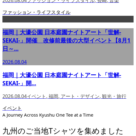
2026.08.04
ファッション・ライフスタイル
,
長崎
,
音楽
ファッション・ライフスタイル
福岡｜大濠公園 日本庭園ナイトアート「世解-
SEKAI-」開催 改修前最後の大型イベント【8月1
日～...
2026.08.04
福岡｜大濠公園 日本庭園ナイトアート「世解-
SEKAI-」開...
2026.08.04
イベント
,
福岡
,
アート・デザイン
,
観光・旅行
イベント
A Journey Across Kyushu One Tee at a Time
九州のご当地Tシャツを集めました