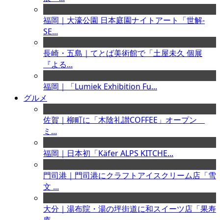
福岡｜大濠公園 日本庭園ナイトアート「世解-
SE...
長崎・五島｜てとば美術館で「土屋未久 個展
『よる...
福岡｜「Lumiek Exhibition Fu...
グルメ
佐賀｜柳町に「木陰礼讃COFFEE」オープン
ミ...
福岡｜日本初「Käfer ALPS KITCHE...
門司港｜門司港にクラフトアイスクリーム店「雪
文 ...
大分｜湯布院・湯の坪街道に和スイーツ店「果寿