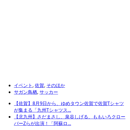
イベント
,
佐賀
,
そのほか
サガン鳥栖
,
サッカー
【佐賀】8月9日から、ゆめタウン佐賀で佐賀Tシャツ
が集まる「九州Tシャツス...
【北九州】さだまさし、泉谷しげる、ももいろクロー
バーZらが出演！「阿蘇ロ...