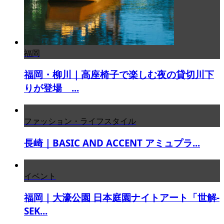
福岡
福岡・柳川｜高座椅子で楽しむ夜の貸切川下
りが登場 ...
ファッション・ライフスタイル
長崎｜BASIC AND ACCENT アミュプラ...
イベント
福岡｜大濠公園 日本庭園ナイトアート「世解-
SEK...