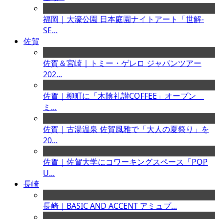
福岡｜大濠公園 日本庭園ナイトアート「世解-
SE...
佐賀
佐賀＆宮崎｜トミー・ゲレロ ジャパンツアー
202...
佐賀｜柳町に「木陰礼讃COFFEE」オープン
ミ...
佐賀｜古湯温泉 佐賀風雅で「大人の夏祭り」を
20...
佐賀｜佐賀大学にコワーキングスペース「POP
U...
長崎
長崎｜BASIC AND ACCENT アミュプ...