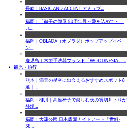
長崎｜BASIC AND ACCENT アミュプ...
福岡｜「徹子の部屋 50周年展～愛を込めて～」
九...
福岡｜OBLADA（オブラダ）ポップアップイベ
ン...
鹿児島｜木製手洗器ブランド「WOODNESIA」...
観光・旅行
熊本｜満天の星空に出会えるおすすめスポット8
選｜...
福岡・柳川｜高座椅子で楽しむ夜の貸切川下りが
登場...
福岡｜大濠公園 日本庭園ナイトアート「世解-
SE...