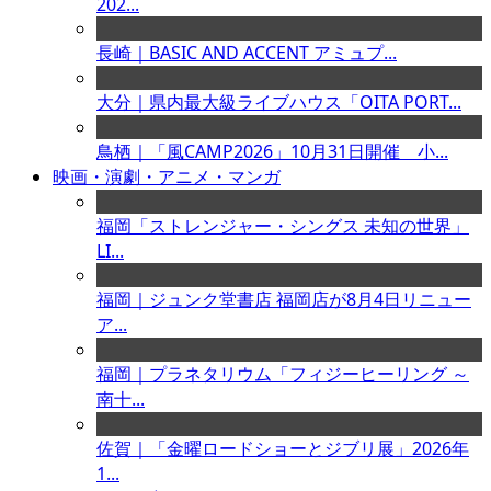
202...
長崎｜BASIC AND ACCENT アミュプ...
大分｜県内最大級ライブハウス「OITA PORT...
鳥栖｜「風CAMP2026」10月31日開催 小...
映画・演劇・アニメ・マンガ
福岡「ストレンジャー・シングス 未知の世界」
LI...
福岡｜ジュンク堂書店 福岡店が8月4日リニュー
ア...
福岡｜プラネタリウム「フィジーヒーリング ～
南十...
佐賀｜「金曜ロードショーとジブリ展」2026年
1...