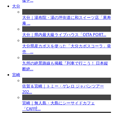
援チ...
大分
大分｜湯布院・湯の坪街道に和スイーツ店「果寿
庵 ...
大分｜県内最大級ライブハウス「OITA PORT...
大分県産カボスを使った「大分カボスコーラ」発
売 ...
九州の絶景路線も掲載『列車で行こう！ 日本縦
断絶...
宮崎
佐賀＆宮崎｜トミー・ゲレロ ジャパンツアー
202...
宮崎｜無人島・大島にシーサイドカフェ
「CAFFÈ...