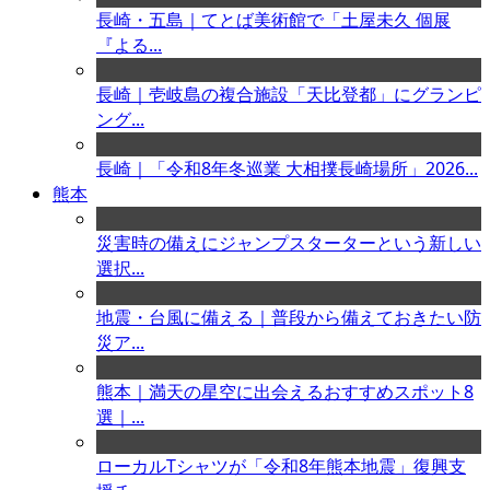
長崎・五島｜てとば美術館で「土屋未久 個展
『よる...
長崎｜壱岐島の複合施設「天比登都」にグランピ
ング...
長崎｜「令和8年冬巡業 大相撲長崎場所」2026...
熊本
災害時の備えにジャンプスターターという新しい
選択...
地震・台風に備える｜普段から備えておきたい防
災ア...
熊本｜満天の星空に出会えるおすすめスポット8
選｜...
ローカルTシャツが「令和8年熊本地震」復興支