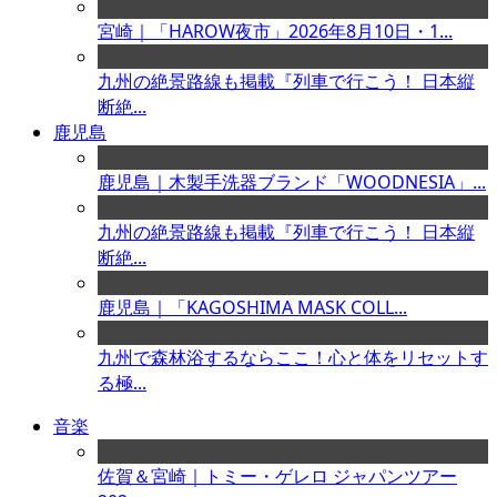
宮崎｜「HAROW夜市」2026年8月10日・1...
九州の絶景路線も掲載『列車で行こう！ 日本縦
断絶...
鹿児島
鹿児島｜木製手洗器ブランド「WOODNESIA」...
九州の絶景路線も掲載『列車で行こう！ 日本縦
断絶...
鹿児島｜「KAGOSHIMA MASK COLL...
九州で森林浴するならここ！心と体をリセットす
る極...
音楽
佐賀＆宮崎｜トミー・ゲレロ ジャパンツアー