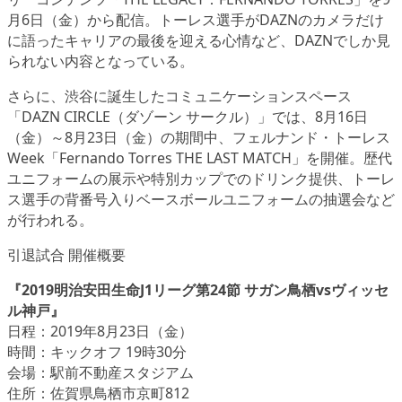
月6日（金）から配信。トーレス選手がDAZNのカメラだけ
に語ったキャリアの最後を迎える心情など、DAZNでしか見
られない内容となっている。
さらに、渋谷に誕生したコミュニケーションスペース
「DAZN CIRCLE（ダゾーン サークル）」では、8月16日
（金）～8月23日（金）の期間中、フェルナンド・トーレス
Week
「Fernando Torres THE LAST MATCH」
を開催。歴代
ユニフォームの展示や特別カップでのドリンク提供、トーレ
ス選手の背番号入りベースボールユニフォームの抽選会など
が行われる。
引退試合 開催概要
『2019明治安田生命J1リーグ第24節 サガン鳥栖vsヴィッセ
ル神戸』
日程：2019年8月23日（金）
時間：キックオフ 19時30分
会場：駅前不動産スタジアム
住所：佐賀県鳥栖市京町812