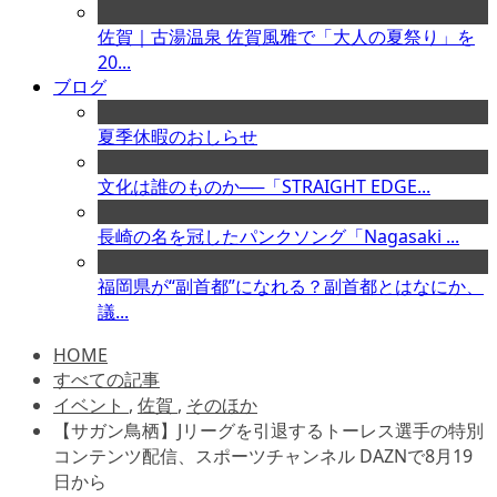
佐賀｜古湯温泉 佐賀風雅で「大人の夏祭り」を
20...
ブログ
夏季休暇のおしらせ
文化は誰のものか──「STRAIGHT EDGE...
長崎の名を冠したパンクソング「Nagasaki ...
福岡県が“副首都”になれる？副首都とはなにか、
議...
HOME
すべての記事
イベント
,
佐賀
,
そのほか
【サガン鳥栖】Jリーグを引退するトーレス選手の特別
コンテンツ配信、スポーツチャンネル DAZNで8月19
日から