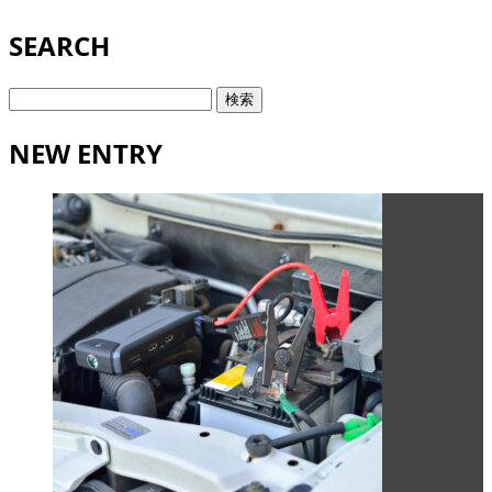
SEARCH
検
索:
NEW ENTRY