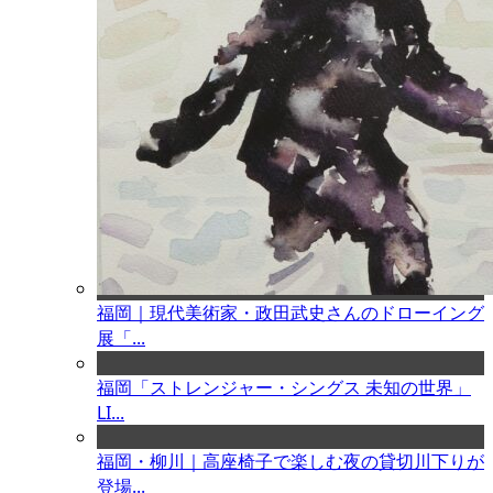
福岡｜現代美術家・政田武史さんのドローイング
展「...
福岡「ストレンジャー・シングス 未知の世界」
LI...
福岡・柳川｜高座椅子で楽しむ夜の貸切川下りが
登場...