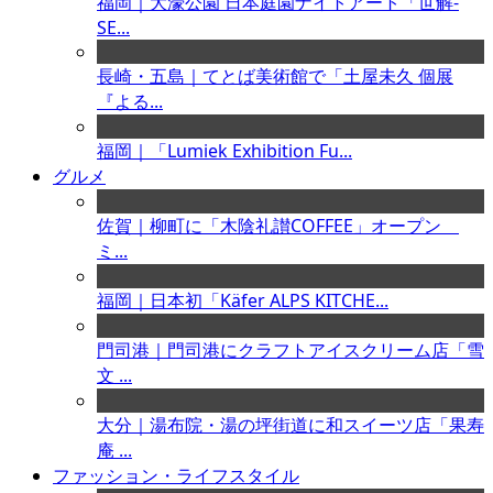
福岡｜大濠公園 日本庭園ナイトアート「世解-
SE...
長崎・五島｜てとば美術館で「土屋未久 個展
『よる...
福岡｜「Lumiek Exhibition Fu...
グルメ
佐賀｜柳町に「木陰礼讃COFFEE」オープン
ミ...
福岡｜日本初「Käfer ALPS KITCHE...
門司港｜門司港にクラフトアイスクリーム店「雪
文 ...
大分｜湯布院・湯の坪街道に和スイーツ店「果寿
庵 ...
ファッション・ライフスタイル