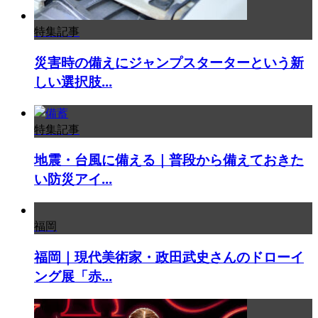
特集記事
災害時の備えにジャンプスターターという新
しい選択肢...
特集記事
地震・台風に備える｜普段から備えておきた
い防災アイ...
福岡
福岡｜現代美術家・政田武史さんのドローイ
ング展「赤...