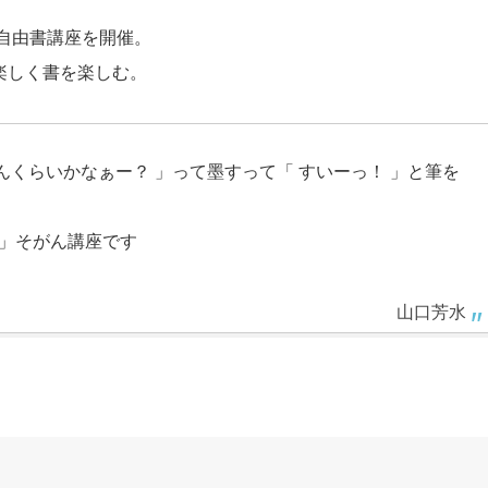
自由書講座を開催。
楽しく書を楽しむ。
んくらいかなぁー？ 」って墨すって「 すいーっ！ 」と筆を
 」そがん講座です
山口芳水