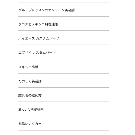
グループレッスンのオンライン英会話
タコスとメキシコ料理通販
ハイエース カスタムパーツ
エブリイ カスタムパーツ
メキシコ情報
たのしく英会話
離乳食の進め方
Shopify構築福岡
糸島レンタカー