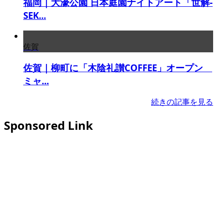
福岡｜大濠公園 日本庭園ナイトアート「世解-
SEK...
佐賀
佐賀｜柳町に「木陰礼讃COFFEE」オープン
ミャ...
続きの記事を見る
Sponsored Link