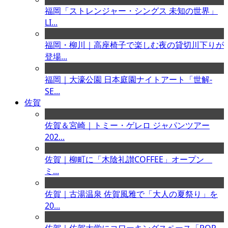
福岡「ストレンジャー・シングス 未知の世界」
LI...
福岡・柳川｜高座椅子で楽しむ夜の貸切川下りが
登場...
福岡｜大濠公園 日本庭園ナイトアート「世解-
SE...
佐賀
佐賀＆宮崎｜トミー・ゲレロ ジャパンツアー
202...
佐賀｜柳町に「木陰礼讃COFFEE」オープン
ミ...
佐賀｜古湯温泉 佐賀風雅で「大人の夏祭り」を
20...