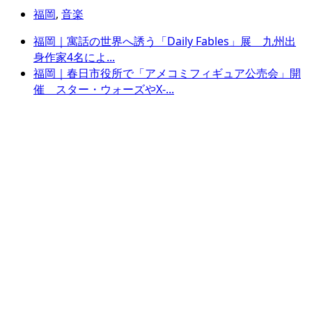
福岡
,
音楽
福岡｜寓話の世界へ誘う「Daily Fables」展 九州出
身作家4名によ...
福岡｜春日市役所で「アメコミフィギュア公売会」開
催 スター・ウォーズやX-...