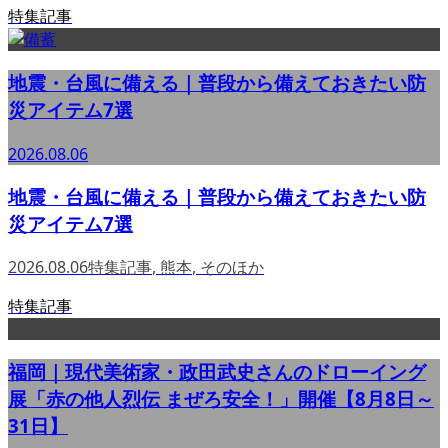
特集記事
地震・台風に備える｜普段から備えておきたい防
災アイテム7選
2026.08.06
地震・台風に備える｜普段から備えておきたい防
災アイテム7選
2026.08.06
特集記事
,
熊本
,
そのほか
特集記事
福岡｜現代美術家・政田武史さんのドローイング
展「赤の他人烈伝 まぜろ安全！」開催【8月8日～
31日】