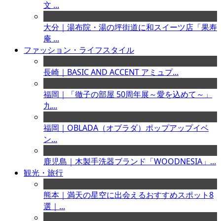
文 ...
大分｜湯布院・湯の坪街道に和スイーツ店「果寿
庵 ...
ファッション・ライフスタイル
長崎｜BASIC AND ACCENT アミュプ...
福岡｜「徹子の部屋 50周年展～愛を込めて～」
九...
福岡｜OBLADA（オブラダ）ポップアップイベ
ン...
鹿児島｜木製手洗器ブランド「WOODNESIA」...
観光・旅行
熊本｜満天の星空に出会えるおすすめスポット8
選｜...