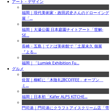
アート・デザイン
福岡｜現代美術家・政田武史さんのドローイング
展「...
福岡｜大濠公園 日本庭園ナイトアート「世解-
SE...
長崎・五島｜てとば美術館で「土屋未久 個展
『よる...
福岡｜「Lumiek Exhibition Fu...
グルメ
佐賀｜柳町に「木陰礼讃COFFEE」オープン
ミ...
福岡｜日本初「Käfer ALPS KITCHE...
門司港｜門司港にクラフトアイスクリーム店「雪