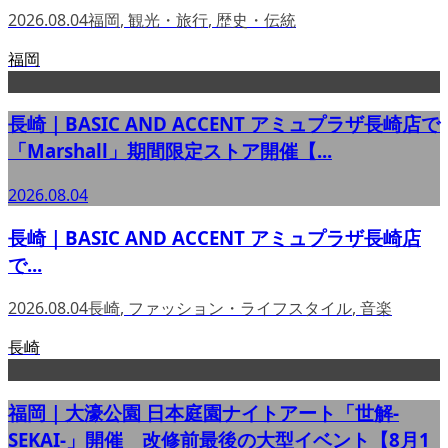
2026.08.04
福岡
,
観光・旅行
,
歴史・伝統
福岡
長崎｜BASIC AND ACCENT アミュプラザ長崎店で
「Marshall」期間限定ストア開催【...
2026.08.04
長崎｜BASIC AND ACCENT アミュプラザ長崎店
で...
2026.08.04
長崎
,
ファッション・ライフスタイル
,
音楽
長崎
福岡｜大濠公園 日本庭園ナイトアート「世解-
SEKAI-」開催 改修前最後の大型イベント【8月1