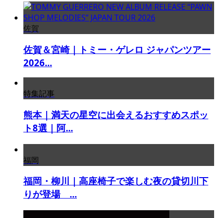
佐賀
佐賀＆宮崎｜トミー・ゲレロ ジャパンツアー
2026...
特集記事
熊本｜満天の星空に出会えるおすすめスポッ
ト8選｜阿...
福岡
福岡・柳川｜高座椅子で楽しむ夜の貸切川下
りが登場 ...