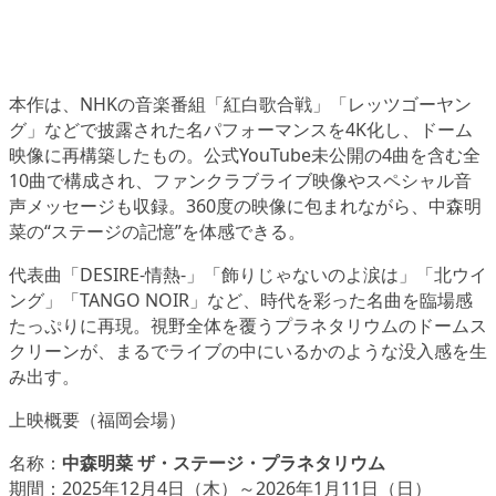
本作は、NHKの音楽番組「紅白歌合戦」「レッツゴーヤン
グ」などで披露された名パフォーマンスを4K化し、ドーム
映像に再構築したもの。公式YouTube未公開の4曲を含む全
10曲で構成され、ファンクラブライブ映像やスペシャル音
声メッセージも収録。360度の映像に包まれながら、中森明
菜の“ステージの記憶”を体感できる。
代表曲「DESIRE-情熱-」「飾りじゃないのよ涙は」「北ウイ
ング」「TANGO NOIR」など、時代を彩った名曲を臨場感
たっぷりに再現。視野全体を覆うプラネタリウムのドームス
クリーンが、まるでライブの中にいるかのような没入感を生
み出す。
上映概要（福岡会場）
名称：
中森明菜 ザ・ステージ・プラネタリウム
期間：2025年12月4日（木）～2026年1月11日（日）