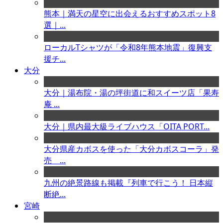
熊本｜満天の星空に出会えるおすすめスポット8
選｜...
ローカルTシャツが「令和8年熊本地震」復興支
援チ...
大分
大分｜湯布院・湯の坪街道に和スイーツ店「果寿
庵 ...
大分｜県内最大級ライブハウス「OITA PORT...
大分県産カボスを使った「大分カボスコーラ」発
売 ...
九州の絶景路線も掲載『列車で行こう！ 日本縦
断絶...
宮崎