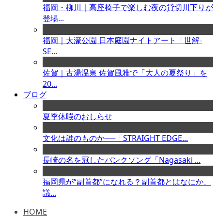
福岡・柳川｜高座椅子で楽しむ夜の貸切川下りが
登場...
福岡｜大濠公園 日本庭園ナイトアート「世解-
SE...
佐賀｜古湯温泉 佐賀風雅で「大人の夏祭り」を
20...
ブログ
夏季休暇のおしらせ
文化は誰のものか──「STRAIGHT EDGE...
長崎の名を冠したパンクソング「Nagasaki ...
福岡県が“副首都”になれる？副首都とはなにか、
議...
HOME