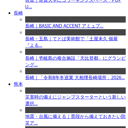
佐賀｜佐賀大学にコワーキングスペース「POP
U...
長崎
長崎｜BASIC AND ACCENT アミュプ...
長崎・五島｜てとば美術館で「土屋未久 個展
『よる...
長崎｜壱岐島の複合施設「天比登都」にグランピ
ング...
長崎｜「令和8年冬巡業 大相撲長崎場所」2026...
熊本
災害時の備えにジャンプスターターという新しい
選択...
地震・台風に備える｜普段から備えておきたい防
災ア...