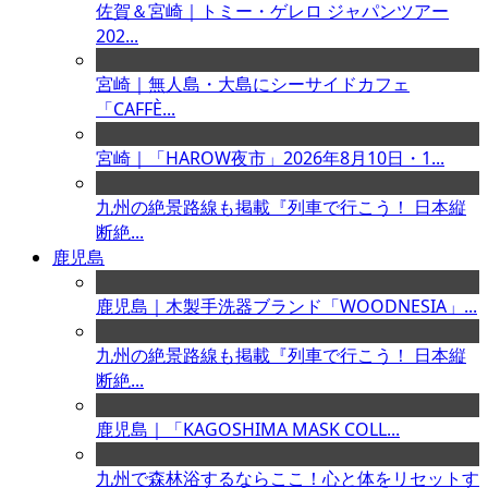
佐賀＆宮崎｜トミー・ゲレロ ジャパンツアー
202...
宮崎｜無人島・大島にシーサイドカフェ
「CAFFÈ...
宮崎｜「HAROW夜市」2026年8月10日・1...
九州の絶景路線も掲載『列車で行こう！ 日本縦
断絶...
鹿児島
鹿児島｜木製手洗器ブランド「WOODNESIA」...
九州の絶景路線も掲載『列車で行こう！ 日本縦
断絶...
鹿児島｜「KAGOSHIMA MASK COLL...
九州で森林浴するならここ！心と体をリセットす