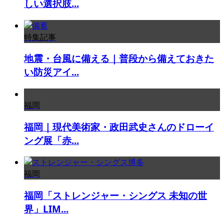
しい選択肢...
特集記事
地震・台風に備える｜普段から備えておきた
い防災アイ...
福岡
福岡｜現代美術家・政田武史さんのドローイ
ング展「赤...
福岡
福岡「ストレンジャー・シングス 未知の世
界」LIM...