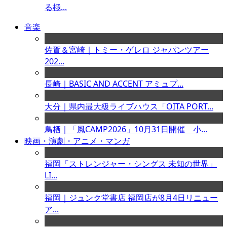
る極...
音楽
佐賀＆宮崎｜トミー・ゲレロ ジャパンツアー
202...
長崎｜BASIC AND ACCENT アミュプ...
大分｜県内最大級ライブハウス「OITA PORT...
鳥栖｜「風CAMP2026」10月31日開催 小...
映画・演劇・アニメ・マンガ
福岡「ストレンジャー・シングス 未知の世界」
LI...
福岡｜ジュンク堂書店 福岡店が8月4日リニュー
ア...