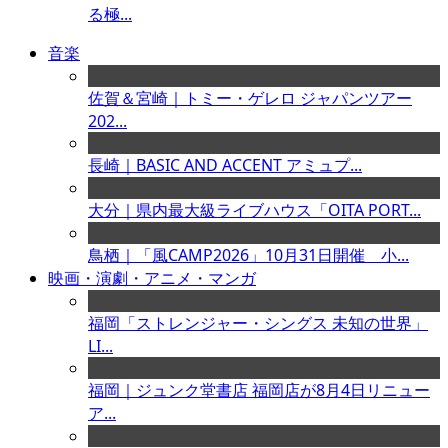
る極...
音楽
佐賀＆宮崎｜トミー・ゲレロ ジャパンツアー
202...
長崎｜BASIC AND ACCENT アミュプ...
大分｜県内最大級ライブハウス「OITA PORT...
鳥栖｜「風CAMP2026」10月31日開催 小...
映画・演劇・アニメ・マンガ
福岡「ストレンジャー・シングス 未知の世界」
LI...
福岡｜ジュンク堂書店 福岡店が8月4日リニュー
ア...