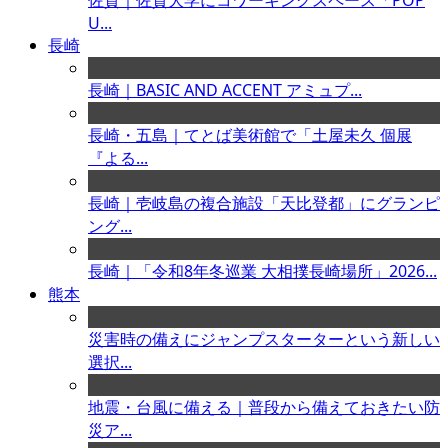
佐賀｜佐賀大学にコワーキングスペース「POP
U...
長崎
長崎｜BASIC AND ACCENT アミュプ...
長崎・五島｜てとば美術館で「土屋未久 個展
『よる...
長崎｜壱岐島の複合施設「天比登都」にグランピ
ング...
長崎｜「令和8年冬巡業 大相撲長崎場所」2026...
熊本
災害時の備えにジャンプスターターという新しい
選択...
地震・台風に備える｜普段から備えておきたい防
災ア...