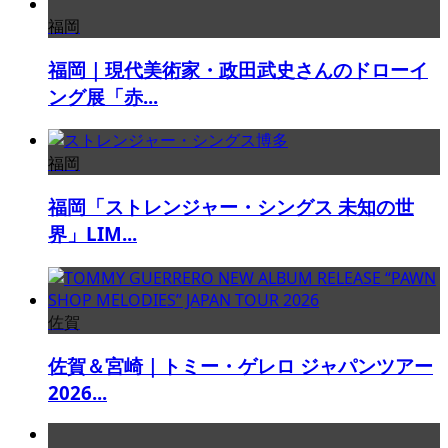
福岡
福岡｜現代美術家・政田武史さんのドローイ
ング展「赤...
福岡
福岡「ストレンジャー・シングス 未知の世
界」LIM...
佐賀
佐賀＆宮崎｜トミー・ゲレロ ジャパンツアー
2026...