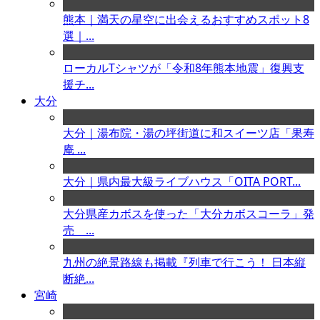
熊本｜満天の星空に出会えるおすすめスポット8
選｜...
ローカルTシャツが「令和8年熊本地震」復興支
援チ...
大分
大分｜湯布院・湯の坪街道に和スイーツ店「果寿
庵 ...
大分｜県内最大級ライブハウス「OITA PORT...
大分県産カボスを使った「大分カボスコーラ」発
売 ...
九州の絶景路線も掲載『列車で行こう！ 日本縦
断絶...
宮崎