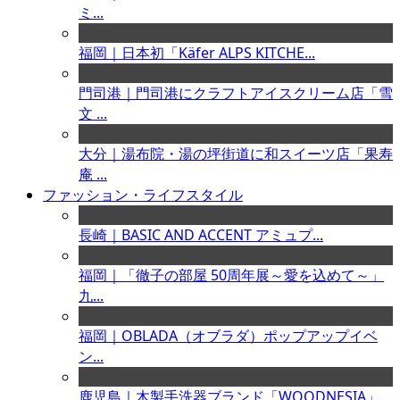
ミ...
福岡｜日本初「Käfer ALPS KITCHE...
門司港｜門司港にクラフトアイスクリーム店「雪
文 ...
大分｜湯布院・湯の坪街道に和スイーツ店「果寿
庵 ...
ファッション・ライフスタイル
長崎｜BASIC AND ACCENT アミュプ...
福岡｜「徹子の部屋 50周年展～愛を込めて～」
九...
福岡｜OBLADA（オブラダ）ポップアップイベ
ン...
鹿児島｜木製手洗器ブランド「WOODNESIA」...