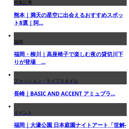
特集記事
熊本｜満天の星空に出会えるおすすめスポッ
ト8選｜阿...
福岡
福岡・柳川｜高座椅子で楽しむ夜の貸切川下
りが登場 ...
ファッション・ライフスタイル
長崎｜BASIC AND ACCENT アミュプラ...
イベント
福岡｜大濠公園 日本庭園ナイトアート「世解-