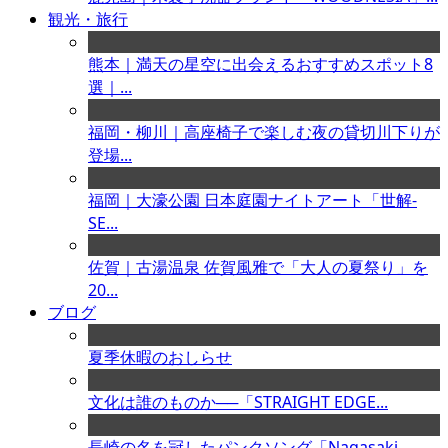
観光・旅行
熊本｜満天の星空に出会えるおすすめスポット8
選｜...
福岡・柳川｜高座椅子で楽しむ夜の貸切川下りが
登場...
福岡｜大濠公園 日本庭園ナイトアート「世解-
SE...
佐賀｜古湯温泉 佐賀風雅で「大人の夏祭り」を
20...
ブログ
夏季休暇のおしらせ
文化は誰のものか──「STRAIGHT EDGE...
長崎の名を冠したパンクソング「Nagasaki ...