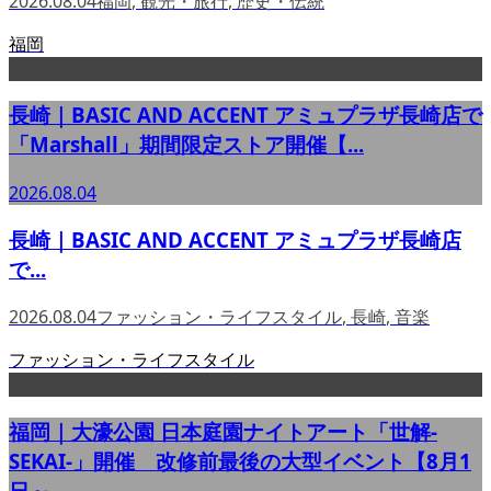
2026.08.04
福岡
,
観光・旅行
,
歴史・伝統
福岡
長崎｜BASIC AND ACCENT アミュプラザ長崎店で
「Marshall」期間限定ストア開催【...
2026.08.04
長崎｜BASIC AND ACCENT アミュプラザ長崎店
で...
2026.08.04
ファッション・ライフスタイル
,
長崎
,
音楽
ファッション・ライフスタイル
福岡｜大濠公園 日本庭園ナイトアート「世解-
SEKAI-」開催 改修前最後の大型イベント【8月1
日～...