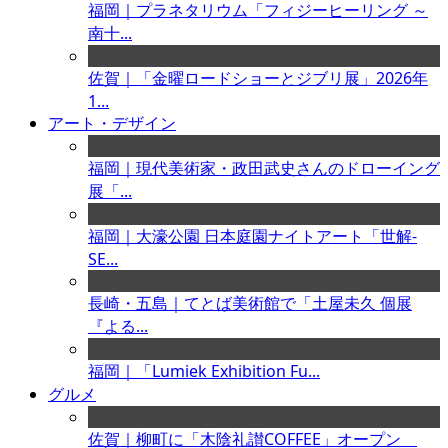
福岡｜プラネタリウム「フィジーヒーリング ～
南十...
佐賀｜「金曜ロードショーとジブリ展」2026年
1...
アート・デザイン
福岡｜現代美術家・政田武史さんのドローイング
展「...
福岡｜大濠公園 日本庭園ナイトアート「世解-
SE...
長崎・五島｜てとば美術館で「土屋未久 個展
『よる...
福岡｜「Lumiek Exhibition Fu...
グルメ
佐賀｜柳町に「木陰礼讃COFFEE」オープン