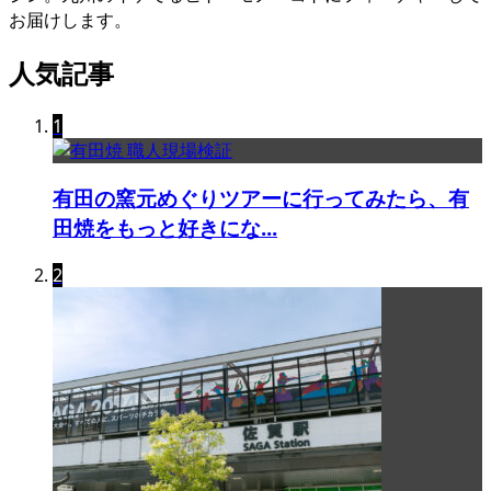
お届けします。
人気記事
1
有田の窯元めぐりツアーに行ってみたら、有
田焼をもっと好きにな...
2