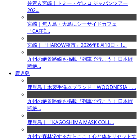
佐賀＆宮崎｜トミー・ゲレロ ジャパンツアー
202...
宮崎｜無人島・大島にシーサイドカフェ
「CAFFÈ...
宮崎｜「HAROW夜市」2026年8月10日・1...
九州の絶景路線も掲載『列車で行こう！ 日本縦
断絶...
鹿児島
鹿児島｜木製手洗器ブランド「WOODNESIA」...
九州の絶景路線も掲載『列車で行こう！ 日本縦
断絶...
鹿児島｜「KAGOSHIMA MASK COLL...
九州で森林浴するならここ！心と体をリセットす