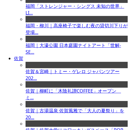
福岡「ストレンジャー・シングス 未知の世界」
LI...
福岡・柳川｜高座椅子で楽しむ夜の貸切川下りが
登場...
福岡｜大濠公園 日本庭園ナイトアート「世解-
SE...
佐賀
佐賀＆宮崎｜トミー・ゲレロ ジャパンツアー
202...
佐賀｜柳町に「木陰礼讃COFFEE」オープン
ミ...
佐賀｜古湯温泉 佐賀風雅で「大人の夏祭り」を
20...