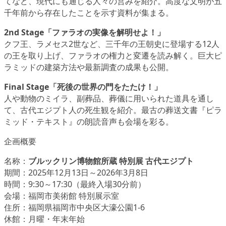
てなど、現代にも通じる人々の営みを紹介。高度な文明が五
千年前から存在したことを示す資料が集まる。
2nd Stage「ファラオの実像を解明せよ！」
クフ王、ラメセス2世など、三千年の王朝史に登場する12人
の王を取り上げ、ファラオの権力と変遷を読み解く。巨大ピ
ラミッドの建築方法や最新調査の成果も公開。
Final Stage「死後の世界の門をたたけ！」
人や動物のミイラ、副葬品、葬儀に用いられた道具を通し
て、古代エジプト人の死生観を紹介。最古の葬送文書『ピラ
ミッド・テキスト』の朗読音声も会場を彩る。
企画概要
名称：
ブルックリン博物館所蔵 特別展 古代エジプト
期間：2025年12月13日～2026年3月8日
時間：9:30～17:30（最終入場30分前）
会場：福岡市美術館 特別展示室
住所：福岡県福岡市中央区大濠公園1-6
休館：月曜・年末年始