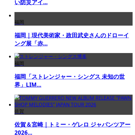
い防災アイ...
福岡
福岡｜現代美術家・政田武史さんのドローイ
ング展「赤...
福岡
福岡「ストレンジャー・シングス 未知の世
界」LIM...
佐賀
佐賀＆宮崎｜トミー・ゲレロ ジャパンツアー
2026...