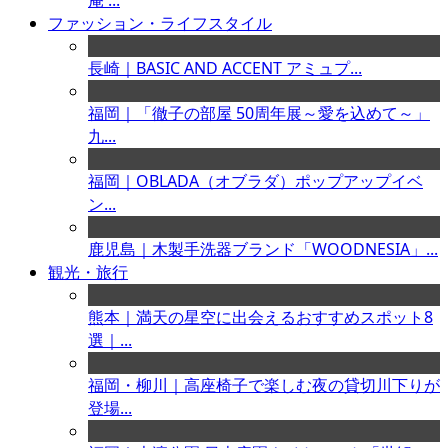
庵 ...
ファッション・ライフスタイル
長崎｜BASIC AND ACCENT アミュプ...
福岡｜「徹子の部屋 50周年展～愛を込めて～」
九...
福岡｜OBLADA（オブラダ）ポップアップイベ
ン...
鹿児島｜木製手洗器ブランド「WOODNESIA」...
観光・旅行
熊本｜満天の星空に出会えるおすすめスポット8
選｜...
福岡・柳川｜高座椅子で楽しむ夜の貸切川下りが
登場...