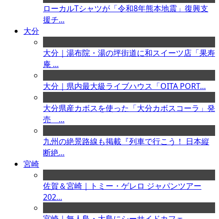
ローカルTシャツが「令和8年熊本地震」復興支
援チ...
大分
大分｜湯布院・湯の坪街道に和スイーツ店「果寿
庵 ...
大分｜県内最大級ライブハウス「OITA PORT...
大分県産カボスを使った「大分カボスコーラ」発
売 ...
九州の絶景路線も掲載『列車で行こう！ 日本縦
断絶...
宮崎
佐賀＆宮崎｜トミー・ゲレロ ジャパンツアー
202...
宮崎｜無人島・大島にシーサイドカフェ