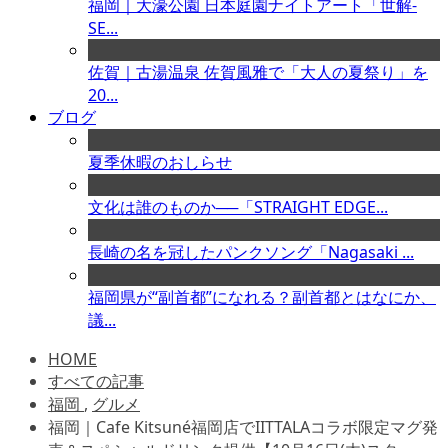
福岡｜大濠公園 日本庭園ナイトアート「世解-
SE...
佐賀｜古湯温泉 佐賀風雅で「大人の夏祭り」を
20...
ブログ
夏季休暇のおしらせ
文化は誰のものか──「STRAIGHT EDGE...
長崎の名を冠したパンクソング「Nagasaki ...
福岡県が“副首都”になれる？副首都とはなにか、
議...
HOME
すべての記事
福岡
,
グルメ
福岡｜Cafe Kitsuné福岡店でIITTALAコラボ限定マグ発