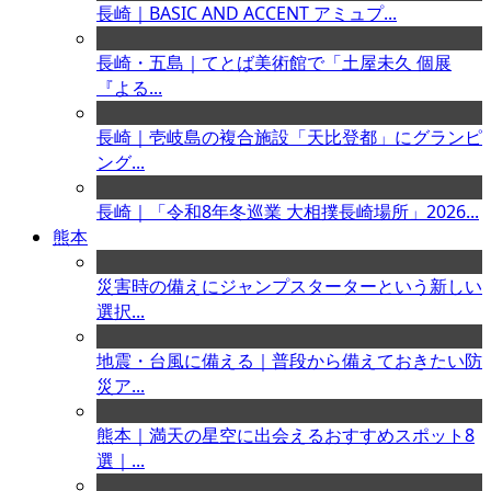
長崎｜BASIC AND ACCENT アミュプ...
長崎・五島｜てとば美術館で「土屋未久 個展
『よる...
長崎｜壱岐島の複合施設「天比登都」にグランピ
ング...
長崎｜「令和8年冬巡業 大相撲長崎場所」2026...
熊本
災害時の備えにジャンプスターターという新しい
選択...
地震・台風に備える｜普段から備えておきたい防
災ア...
熊本｜満天の星空に出会えるおすすめスポット8
選｜...