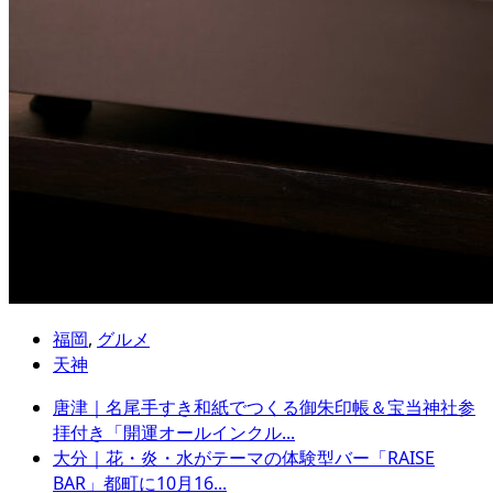
福岡
,
グルメ
天神
唐津｜名尾手すき和紙でつくる御朱印帳＆宝当神社参
拝付き「開運オールインクル...
大分｜花・炎・水がテーマの体験型バー「RAISE
BAR」都町に10月16...