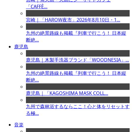
「CAFFÈ...
宮崎｜「HAROW夜市」2026年8月10日・1...
九州の絶景路線も掲載『列車で行こう！ 日本縦
断絶...
鹿児島
鹿児島｜木製手洗器ブランド「WOODNESIA」...
九州の絶景路線も掲載『列車で行こう！ 日本縦
断絶...
鹿児島｜「KAGOSHIMA MASK COLL...
九州で森林浴するならここ！心と体をリセットす
る極...
音楽