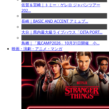
佐賀＆宮崎｜トミー・ゲレロ ジャパンツアー
202...
長崎｜BASIC AND ACCENT アミュプ...
大分｜県内最大級ライブハウス「OITA PORT...
鳥栖｜「風CAMP2026」10月31日開催 小...
映画・演劇・アニメ・マンガ