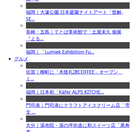
福岡｜大濠公園 日本庭園ナイトアート「世解-
SE...
長崎・五島｜てとば美術館で「土屋未久 個展
『よる...
福岡｜「Lumiek Exhibition Fu...
グルメ
佐賀｜柳町に「木陰礼讃COFFEE」オープン
ミ...
福岡｜日本初「Käfer ALPS KITCHE...
門司港｜門司港にクラフトアイスクリーム店「雪
文 ...
大分｜湯布院・湯の坪街道に和スイーツ店「果寿