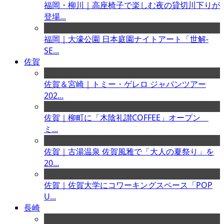
福岡・柳川｜高座椅子で楽しむ夜の貸切川下りが
登場...
福岡｜大濠公園 日本庭園ナイトアート「世解-
SE...
佐賀
佐賀＆宮崎｜トミー・ゲレロ ジャパンツアー
202...
佐賀｜柳町に「木陰礼讃COFFEE」オープン
ミ...
佐賀｜古湯温泉 佐賀風雅で「大人の夏祭り」を
20...
佐賀｜佐賀大学にコワーキングスペース「POP
U...
長崎