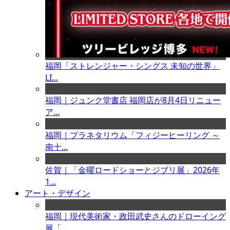
福岡「ストレンジャー・シングス 未知の世界」
LI...
福岡｜ジュンク堂書店 福岡店が8月4日リニュー
ア...
福岡｜プラネタリウム「フィジーヒーリング ～
南十...
佐賀｜「金曜ロードショーとジブリ展」2026年
1...
アート・デザイン
福岡｜現代美術家・政田武史さんのドローイング
展「...