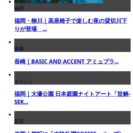
福岡
福岡・柳川｜高座椅子で楽しむ夜の貸切川下
りが登場 ...
長崎
長崎｜BASIC AND ACCENT アミュプラ...
イベント
福岡｜大濠公園 日本庭園ナイトアート「世解-
SEK...
佐賀