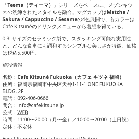
「
Teema（ティーマ）
」シリーズをベースに、メゾンキツ
ネの洗練されたスタイルを融合。マグカップは
Matcha /
Sakura / Cappuccino / Sesame
の4色展開で、各カラーは
Cafe Kitsunéのドリンクメニューから着想を得ている。
0.3Lサイズのセラミック製で、スタッキング可能な実用性
と、どんな食卓にも調和するシンプルな美しさが特徴。価格
は税込5,500円。
施設情報
名称：
Cafe Kitsuné Fukuoka（カフェ キツネ 福岡）
住所：福岡県福岡市中央区天神1-11-1 ONE FUKUOKA
BLDG. 2F
電話：092-406-0666
問合：info@cafekitsune.jp
公式：
WEB
時間：11:00〜20:00（月〜金）／10:00〜20:00（土日祝）
定休：不定休
Event Summary for International Visitors