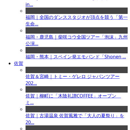
in...
福岡｜全国のダンススタジオが頂点を競う「第一
生命...
福岡・鹿児島｜柴咲コウ全国ツアー「泡沫」九州
公演...
福岡・熊本｜スペイン発エモバンド「Shonen ...
佐賀
佐賀＆宮崎｜トミー・ゲレロ ジャパンツアー
202...
佐賀｜柳町に「木陰礼讃COFFEE」オープン
ミ...
佐賀｜古湯温泉 佐賀風雅で「大人の夏祭り」を
20...