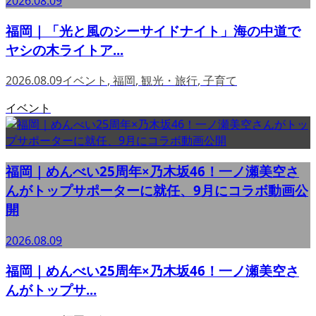
2026.08.09
福岡｜「光と風のシーサイドナイト」海の中道で
ヤシの木ライトア...
2026.08.09
イベント
,
福岡
,
観光・旅行
,
子育て
イベント
福岡｜めんべい25周年×乃木坂46！一ノ瀬美空さ
んがトップサポーターに就任、9月にコラボ動画公
開
2026.08.09
福岡｜めんべい25周年×乃木坂46！一ノ瀬美空さ
んがトップサ...