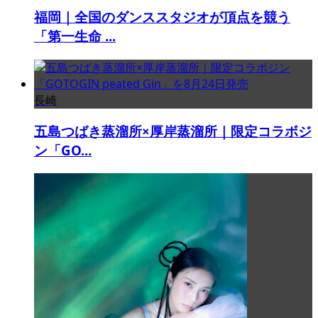
福岡｜全国のダンススタジオが頂点を競う
「第一生命 ...
長崎
五島つばき蒸溜所×厚岸蒸溜所｜限定コラボジ
ン「GO...