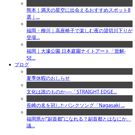
熊本｜満天の星空に出会えるおすすめスポット8
選｜...
福岡・柳川｜高座椅子で楽しむ夜の貸切川下りが
登場...
福岡｜大濠公園 日本庭園ナイトアート「世解-
SE...
ブログ
夏季休暇のおしらせ
文化は誰のものか──「STRAIGHT EDGE...
長崎の名を冠したパンクソング「Nagasaki ...
福岡県が“副首都”になれる？副首都とはなにか、
議...