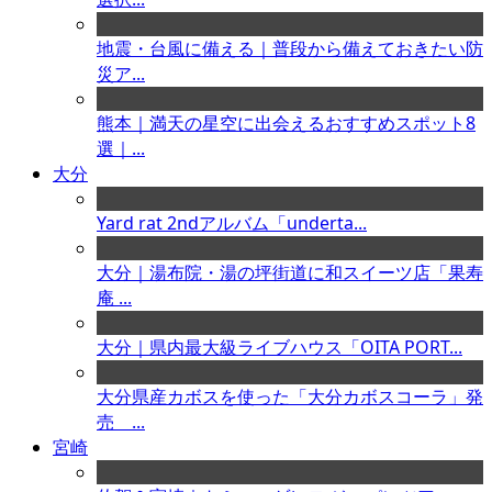
地震・台風に備える｜普段から備えておきたい防
災ア...
熊本｜満天の星空に出会えるおすすめスポット8
選｜...
大分
Yard rat 2ndアルバム「underta...
大分｜湯布院・湯の坪街道に和スイーツ店「果寿
庵 ...
大分｜県内最大級ライブハウス「OITA PORT...
大分県産カボスを使った「大分カボスコーラ」発
売 ...
宮崎