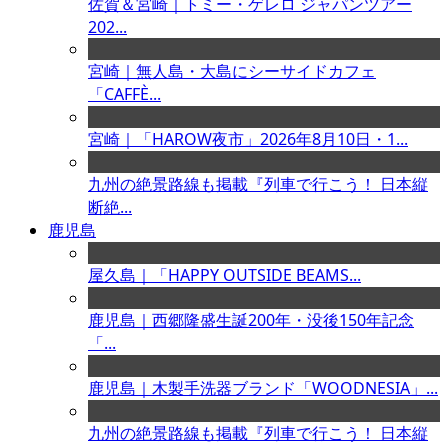
佐賀＆宮崎｜トミー・ゲレロ ジャパンツアー
202...
宮崎｜無人島・大島にシーサイドカフェ
「CAFFÈ...
宮崎｜「HAROW夜市」2026年8月10日・1...
九州の絶景路線も掲載『列車で行こう！ 日本縦
断絶...
鹿児島
屋久島｜「HAPPY OUTSIDE BEAMS...
鹿児島｜西郷隆盛生誕200年・没後150年記念
「...
鹿児島｜木製手洗器ブランド「WOODNESIA」...
九州の絶景路線も掲載『列車で行こう！ 日本縦