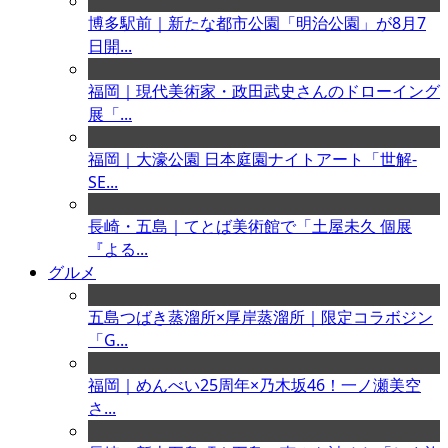
博多駅前｜新たな都市公園「明治公園」が8月7
日開...
福岡｜現代美術家・政田武史さんのドローイング
展「...
福岡｜大濠公園 日本庭園ナイトアート「世解-
SE...
長崎・五島｜てとば美術館で「土屋未久 個展
『よる...
グルメ
五島つばき蒸溜所×厚岸蒸溜所｜限定コラボジン
「G...
福岡｜めんべい25周年×乃木坂46！一ノ瀬美空
さ...