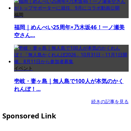
福岡
福岡｜めんべい25周年×乃木坂46！一ノ瀬美
空さん...
イベント
壱岐・妻ヶ島｜無人島で100人が本気のかく
れんぼ！...
続きの記事を見る
Sponsored Link