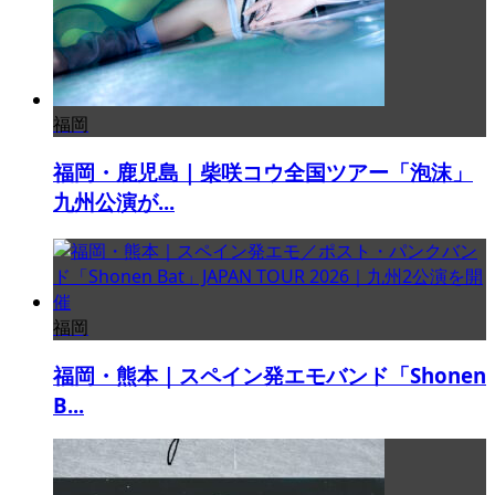
福岡
福岡・鹿児島｜柴咲コウ全国ツアー「泡沫」
九州公演が...
福岡
福岡・熊本｜スペイン発エモバンド「Shonen
B...