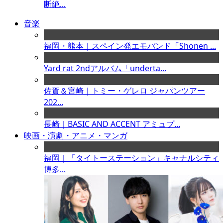
断絶...
音楽
福岡・熊本｜スペイン発エモバンド「Shonen ...
Yard rat 2ndアルバム「underta...
佐賀＆宮崎｜トミー・ゲレロ ジャパンツアー
202...
長崎｜BASIC AND ACCENT アミュプ...
映画・演劇・アニメ・マンガ
福岡｜「タイトーステーション」キャナルシティ
博多...