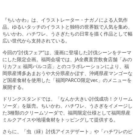
『ちいかわ』は、イラストレーター・ナガノによる人気作
品。ゆるいタッチのイラストと独特の世界観で人気を集め、
ちいかわ、ハチワレ、うさぎたちの日常を描く作品として幅
広い世代から支持されている。
今回の“討伐フェア”は、漫画に登場した討伐シーンをテーマ
にした限定企画。福岡会場では、JA全農直営飲食店舗「みの
りカフェ 福岡パルコ店」とのコラボレーションにより、福
岡県産博多あまおうや大分県産かぼす、沖縄県産マンゴーな
ど国産食材を使用した「福岡PARCO限定ver.」のメニューを
展開する。
ドリンクスタンドでは、「なんか大きい討伐成功！クリーム
ソーダ」を販売。ちいかわ、ハチワレ、うさぎをイメージし
た3種類のクリームソーダで、福岡限定仕様として福岡県産
ミルクアイスや地場食材をトッピングして提供する。
さらに、「虫（緑）討伐アイスデザート」や「ハチワレのピ