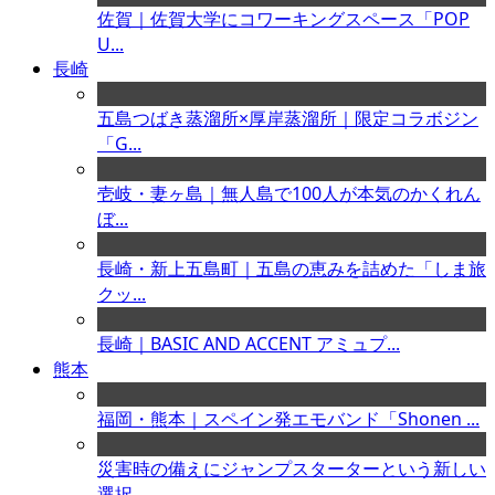
佐賀｜佐賀大学にコワーキングスペース「POP
U...
長崎
五島つばき蒸溜所×厚岸蒸溜所｜限定コラボジン
「G...
壱岐・妻ヶ島｜無人島で100人が本気のかくれん
ぼ...
長崎・新上五島町｜五島の恵みを詰めた「しま旅
クッ...
長崎｜BASIC AND ACCENT アミュプ...
熊本
福岡・熊本｜スペイン発エモバンド「Shonen ...
災害時の備えにジャンプスターターという新しい
選択...