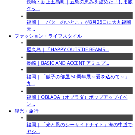
長崎・新上五島町｜五島の恵みを詰めた「しま旅
クッ...
福岡｜「バターのいとこ」が8月26日に大丸福岡
天...
ファッション・ライフスタイル
屋久島｜「HAPPY OUTSIDE BEAMS...
長崎｜BASIC AND ACCENT アミュプ...
福岡｜「徹子の部屋 50周年展～愛を込めて～」
九...
福岡｜OBLADA（オブラダ）ポップアップイベ
ン...
観光・旅行
福岡｜「光と風のシーサイドナイト」海の中道で
ヤシ...