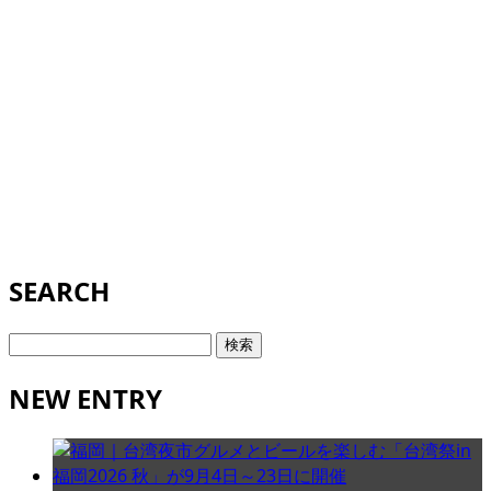
SEARCH
検
索:
NEW ENTRY