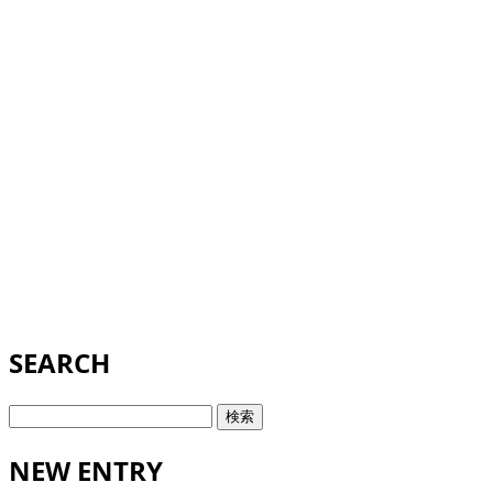
SEARCH
検
索:
NEW ENTRY