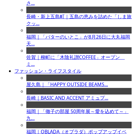
さ...
長崎・新上五島町｜五島の恵みを詰めた「しま旅
クッ...
福岡｜「バターのいとこ」が8月26日に大丸福岡
天...
佐賀｜柳町に「木陰礼讃COFFEE」オープン
ミ...
ファッション・ライフスタイル
屋久島｜「HAPPY OUTSIDE BEAMS...
長崎｜BASIC AND ACCENT アミュプ...
福岡｜「徹子の部屋 50周年展～愛を込めて～」
九...
福岡｜OBLADA（オブラダ）ポップアップイベ