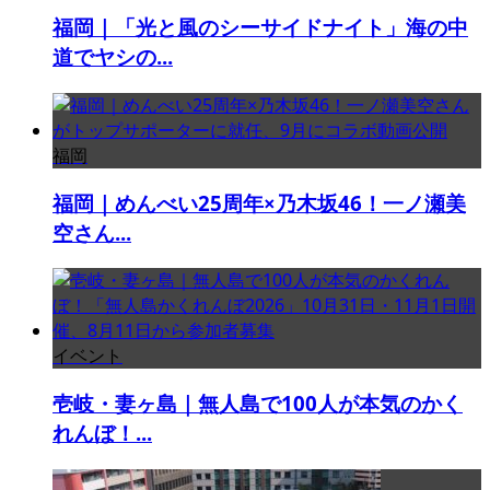
福岡｜「光と風のシーサイドナイト」海の中
道でヤシの...
福岡
福岡｜めんべい25周年×乃木坂46！一ノ瀬美
空さん...
イベント
壱岐・妻ヶ島｜無人島で100人が本気のかく
れんぼ！...