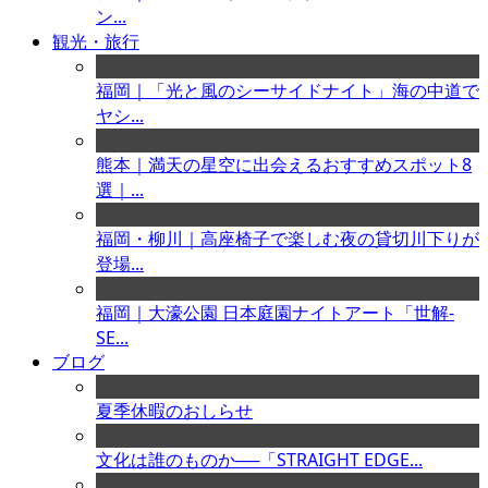
ン...
観光・旅行
福岡｜「光と風のシーサイドナイト」海の中道で
ヤシ...
熊本｜満天の星空に出会えるおすすめスポット8
選｜...
福岡・柳川｜高座椅子で楽しむ夜の貸切川下りが
登場...
福岡｜大濠公園 日本庭園ナイトアート「世解-
SE...
ブログ
夏季休暇のおしらせ
文化は誰のものか──「STRAIGHT EDGE...