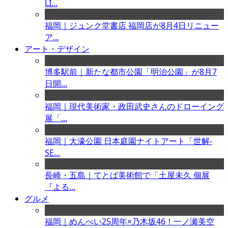
LI...
福岡｜ジュンク堂書店 福岡店が8月4日リニュー
ア...
アート・デザイン
博多駅前｜新たな都市公園「明治公園」が8月7
日開...
福岡｜現代美術家・政田武史さんのドローイング
展「...
福岡｜大濠公園 日本庭園ナイトアート「世解-
SE...
長崎・五島｜てとば美術館で「土屋未久 個展
『よる...
グルメ
福岡｜めんべい25周年×乃木坂46！一ノ瀬美空