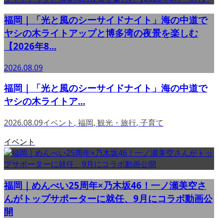
福岡｜「光と風のシーサイドナイト」海の中道で
ヤシの木ライトアップと博多湾の夜景を楽しむ
【2026年8...
2026.08.09
福岡｜「光と風のシーサイドナイト」海の中道で
ヤシの木ライトア...
2026.08.09
イベント
,
福岡
,
観光・旅行
,
子育て
イベント
福岡｜めんべい25周年×乃木坂46！一ノ瀬美空さ
んがトップサポーターに就任、9月にコラボ動画公
開