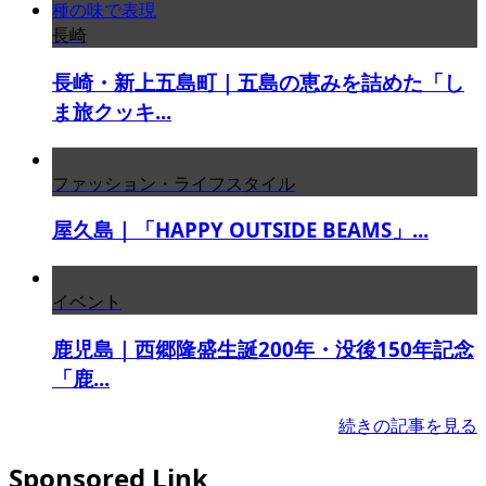
長崎
長崎・新上五島町｜五島の恵みを詰めた「し
ま旅クッキ...
ファッション・ライフスタイル
屋久島｜「HAPPY OUTSIDE BEAMS」...
イベント
鹿児島｜西郷隆盛生誕200年・没後150年記念
「鹿...
続きの記事を見る
Sponsored Link