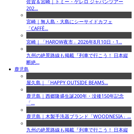
佐賀＆宮崎｜トミー・ゲレロ ジャパンツアー
202...
宮崎｜無人島・大島にシーサイドカフェ
「CAFFÈ...
宮崎｜「HAROW夜市」2026年8月10日・1...
九州の絶景路線も掲載『列車で行こう！ 日本縦
断絶...
鹿児島
屋久島｜「HAPPY OUTSIDE BEAMS...
鹿児島｜西郷隆盛生誕200年・没後150年記念
「...
鹿児島｜木製手洗器ブランド「WOODNESIA」...
九州の絶景路線も掲載『列車で行こう！ 日本縦