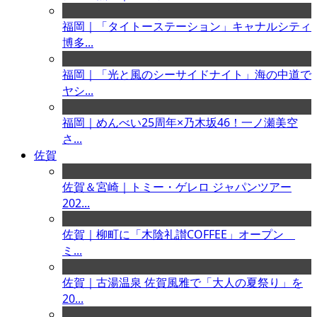
福岡｜「タイトーステーション」キャナルシティ
博多...
福岡｜「光と風のシーサイドナイト」海の中道で
ヤシ...
福岡｜めんべい25周年×乃木坂46！一ノ瀬美空
さ...
佐賀
佐賀＆宮崎｜トミー・ゲレロ ジャパンツアー
202...
佐賀｜柳町に「木陰礼讃COFFEE」オープン
ミ...
佐賀｜古湯温泉 佐賀風雅で「大人の夏祭り」を
20...