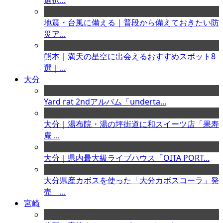
選択...
地震・台風に備える｜普段から備えておきたい防
災ア...
熊本｜満天の星空に出会えるおすすめスポット8
選｜...
大分
Yard rat 2ndアルバム「underta...
大分｜湯布院・湯の坪街道に和スイーツ店「果寿
庵 ...
大分｜県内最大級ライブハウス「OITA PORT...
大分県産カボスを使った「大分カボスコーラ」発
売 ...
宮崎