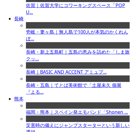
佐賀｜佐賀大学にコワーキングスペース「POP
U...
長崎
壱岐・妻ヶ島｜無人島で100人が本気のかくれん
ぼ...
長崎・新上五島町｜五島の恵みを詰めた「しま旅
クッ...
長崎｜BASIC AND ACCENT アミュプ...
長崎・五島｜てとば美術館で「土屋未久 個展
『よる...
熊本
福岡・熊本｜スペイン発エモバンド「Shonen ...
災害時の備えにジャンプスターターという新しい