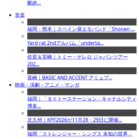
断絶...
音楽
福岡・熊本｜スペイン発エモバンド「Shonen ...
Yard rat 2ndアルバム「underta...
佐賀＆宮崎｜トミー・ゲレロ ジャパンツアー
202...
長崎｜BASIC AND ACCENT アミュプ...
映画・演劇・アニメ・マンガ
福岡｜「タイトーステーション」キャナルシティ
博多...
北九州｜KPF2026が11月28・29日に開催...
福岡「ストレンジャー・シングス 未知の世界」