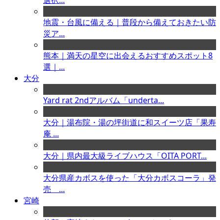
選択...
地震・台風に備える｜普段から備えておきたい防
災ア...
熊本｜満天の星空に出会えるおすすめスポット8
選｜...
大分
Yard rat 2ndアルバム「underta...
大分｜湯布院・湯の坪街道に和スイーツ店「果寿
庵 ...
大分｜県内最大級ライブハウス「OITA PORT...
大分県産カボスを使った「大分カボスコーラ」発
売 ...
宮崎