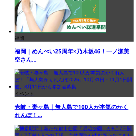
福岡
福岡｜めんべい25周年×乃木坂46！一ノ瀬美
空さん...
イベント
壱岐・妻ヶ島｜無人島で100人が本気のかく
れんぼ！...