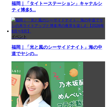
福岡｜「タイトーステーション」キャナルシ
ティ博多5...
イベント
福岡｜「光と風のシーサイドナイト」海の中
道でヤシの...