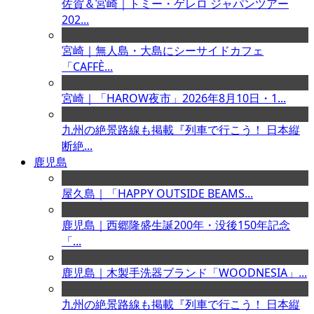
佐賀＆宮崎｜トミー・ゲレロ ジャパンツアー
202...
宮崎｜無人島・大島にシーサイドカフェ
「CAFFÈ...
宮崎｜「HAROW夜市」2026年8月10日・1...
九州の絶景路線も掲載『列車で行こう！ 日本縦
断絶...
鹿児島
屋久島｜「HAPPY OUTSIDE BEAMS...
鹿児島｜西郷隆盛生誕200年・没後150年記念
「...
鹿児島｜木製手洗器ブランド「WOODNESIA」...
九州の絶景路線も掲載『列車で行こう！ 日本縦