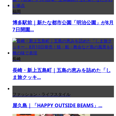
福岡
博多駅前｜新たな都市公園「明治公園」が8月
7日開園...
長崎
長崎・新上五島町｜五島の恵みを詰めた「し
ま旅クッキ...
ファッション・ライフスタイル
屋久島｜「HAPPY OUTSIDE BEAMS」...