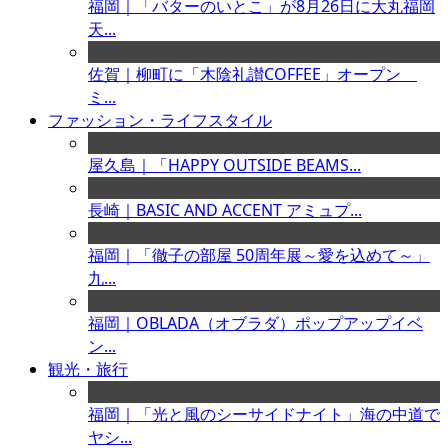
福岡｜「バターのいとこ」が8月26日に大丸福岡
天...
佐賀｜柳町に「木陰礼讃COFFEE」オープン
ミ...
ファッション・ライフスタイル
屋久島｜「HAPPY OUTSIDE BEAMS...
長崎｜BASIC AND ACCENT アミュプ...
福岡｜「徹子の部屋 50周年展～愛を込めて～」
九...
福岡｜OBLADA（オブラダ）ポップアップイベ
ン...
観光・旅行
福岡｜「光と風のシーサイドナイト」海の中道で
ヤシ...