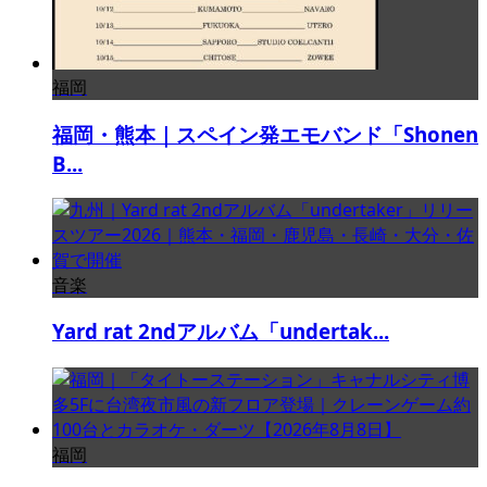
福岡
福岡・熊本｜スペイン発エモバンド「Shonen
B...
音楽
Yard rat 2ndアルバム「undertak...
福岡