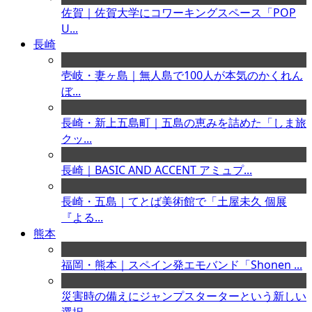
佐賀｜佐賀大学にコワーキングスペース「POP
U...
長崎
壱岐・妻ヶ島｜無人島で100人が本気のかくれん
ぼ...
長崎・新上五島町｜五島の恵みを詰めた「しま旅
クッ...
長崎｜BASIC AND ACCENT アミュプ...
長崎・五島｜てとば美術館で「土屋未久 個展
『よる...
熊本
福岡・熊本｜スペイン発エモバンド「Shonen ...
災害時の備えにジャンプスターターという新しい