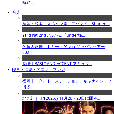
断絶...
音楽
福岡・熊本｜スペイン発エモバンド「Shonen ...
Yard rat 2ndアルバム「underta...
佐賀＆宮崎｜トミー・ゲレロ ジャパンツアー
202...
長崎｜BASIC AND ACCENT アミュプ...
映画・演劇・アニメ・マンガ
福岡｜「タイトーステーション」キャナルシティ
博多...
北九州｜KPF2026が11月28・29日に開催...