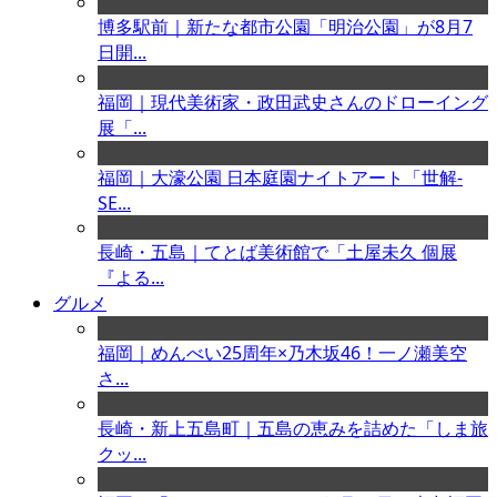
博多駅前｜新たな都市公園「明治公園」が8月7
日開...
福岡｜現代美術家・政田武史さんのドローイング
展「...
福岡｜大濠公園 日本庭園ナイトアート「世解-
SE...
長崎・五島｜てとば美術館で「土屋未久 個展
『よる...
グルメ
福岡｜めんべい25周年×乃木坂46！一ノ瀬美空
さ...
長崎・新上五島町｜五島の恵みを詰めた「しま旅
クッ...