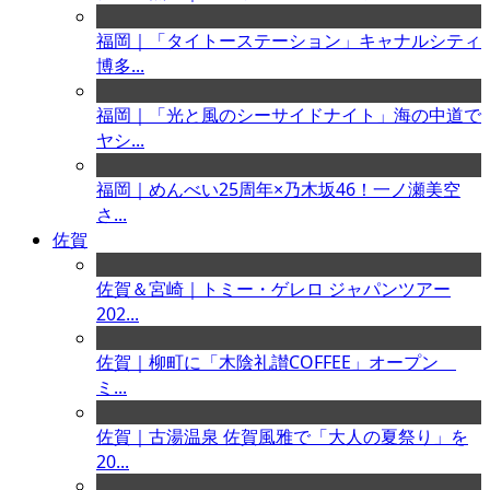
福岡｜「タイトーステーション」キャナルシティ
博多...
福岡｜「光と風のシーサイドナイト」海の中道で
ヤシ...
福岡｜めんべい25周年×乃木坂46！一ノ瀬美空
さ...
佐賀
佐賀＆宮崎｜トミー・ゲレロ ジャパンツアー
202...
佐賀｜柳町に「木陰礼讃COFFEE」オープン
ミ...
佐賀｜古湯温泉 佐賀風雅で「大人の夏祭り」を
20...