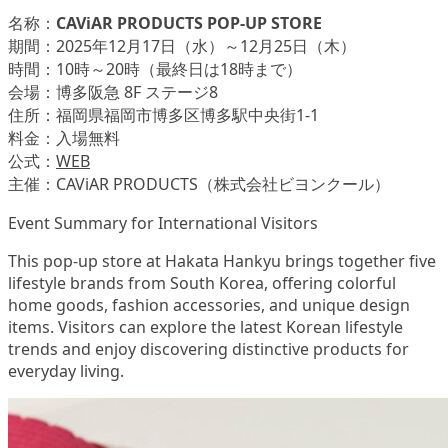
名称：
CAViAR PRODUCTS POP-UP STORE
期間：2025年12月17日（水）～12月25日（木）
時間：10時～20時（最終日は18時まで）
会場：博多阪急 8F ステージ8
住所：福岡県福岡市博多区博多駅中央街1-1
料金：入場無料
公式：
WEB
主催：CAViAR PRODUCTS（株式会社ビヨンクール）
Event Summary for International Visitors
This pop-up store at Hakata Hankyu brings together five
lifestyle brands from South Korea, offering colorful
home goods, fashion accessories, and unique design
items. Visitors can explore the latest Korean lifestyle
trends and enjoy discovering distinctive products for
everyday living.