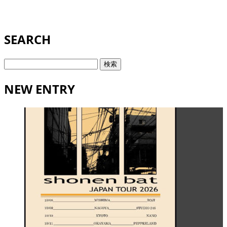
SEARCH
検
索:
NEW ENTRY