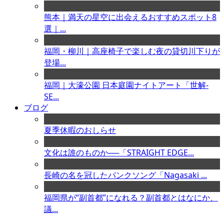
熊本｜満天の星空に出会えるおすすめスポット8
選｜...
福岡・柳川｜高座椅子で楽しむ夜の貸切川下りが
登場...
福岡｜大濠公園 日本庭園ナイトアート「世解-
SE...
ブログ
夏季休暇のおしらせ
文化は誰のものか──「STRAIGHT EDGE...
長崎の名を冠したパンクソング「Nagasaki ...
福岡県が“副首都”になれる？副首都とはなにか、
議...