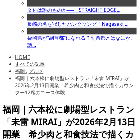
文化は誰のものか──「STRAIGHT EDGE...
長崎の名を冠したパンクソング「Nagasaki ...
福岡県が“副首都”になれる？副首都とはなにか、
議...
HOME
すべての記事
福岡
,
グルメ
福岡｜六本松に劇場型レストラン「未雷 MIRAI」が
2026年2月13日開業 希少肉と和食技法で描くカウン
ター12席のコース体験
福岡｜六本松に劇場型レストラン
「未雷 MIRAI」が2026年2月13日
開業 希少肉と和食技法で描くカ