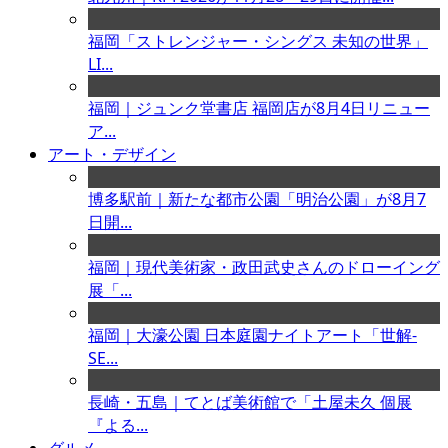
福岡「ストレンジャー・シングス 未知の世界」
LI...
福岡｜ジュンク堂書店 福岡店が8月4日リニュー
ア...
アート・デザイン
博多駅前｜新たな都市公園「明治公園」が8月7
日開...
福岡｜現代美術家・政田武史さんのドローイング
展「...
福岡｜大濠公園 日本庭園ナイトアート「世解-
SE...
長崎・五島｜てとば美術館で「土屋未久 個展
『よる...