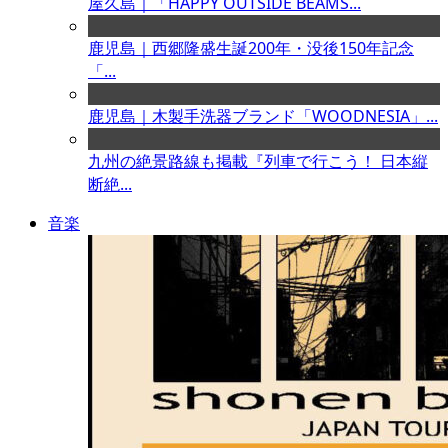
屋久島｜「HAPPY OUTSIDE BEAMS...
鹿児島｜西郷隆盛生誕200年・没後150年記念
「...
鹿児島｜木製手洗器ブランド「WOODNESIA」...
九州の絶景路線も掲載『列車で行こう！ 日本縦
断絶...
音楽