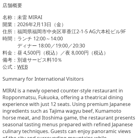
店舗概要
名称：未雷 MIRAI
開業：2026年2月13日（金）
住所：福岡県福岡市中央区草香江2-1-5 AG六本松ビル9F
時間：ランチ 12:00～14:00
ディナー 18:00／19:00／20:30
料金：昼 4,500円（税込）／夜 8,000円（税込）
備考：別途サービス料10％
公式：
WEB
Summary for International Visitors
MIRAI is a newly opened counter-style restaurant in
Ropponmatsu, Fukuoka, offering a theatrical dining
experience with just 12 seats. Using premium Japanese
ingredients such as Tajima wagyu beef, Kumamoto
horse meat, and Itoshima game, the restaurant presents
seasonal tasting menus prepared with refined Japanese
culinary techniques. Guests can enjoy panoramic views