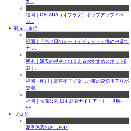
九...
福岡｜OBLADA（オブラダ）ポップアップイベ
ン...
観光・旅行
福岡｜「光と風のシーサイドナイト」海の中道で
ヤシ...
熊本｜満天の星空に出会えるおすすめスポット8
選｜...
福岡・柳川｜高座椅子で楽しむ夜の貸切川下りが
登場...
福岡｜大濠公園 日本庭園ナイトアート「世解-
SE...
ブログ
夏季休暇のおしらせ