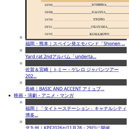
福岡・熊本｜スペイン発エモバンド「Shonen ...
Yard rat 2ndアルバム「underta...
佐賀＆宮崎｜トミー・ゲレロ ジャパンツアー
202...
長崎｜BASIC AND ACCENT アミュプ...
映画・演劇・アニメ・マンガ
福岡｜「タイトーステーション」キャナルシティ
博多...
北九州｜KPF2026が11月28・29日に開催...