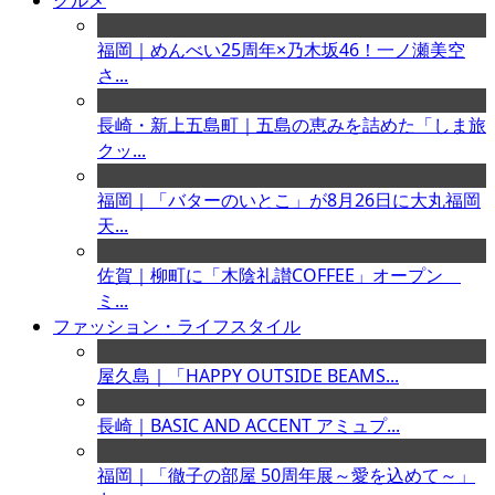
グルメ
福岡｜めんべい25周年×乃木坂46！一ノ瀬美空
さ...
長崎・新上五島町｜五島の恵みを詰めた「しま旅
クッ...
福岡｜「バターのいとこ」が8月26日に大丸福岡
天...
佐賀｜柳町に「木陰礼讃COFFEE」オープン
ミ...
ファッション・ライフスタイル
屋久島｜「HAPPY OUTSIDE BEAMS...
長崎｜BASIC AND ACCENT アミュプ...
福岡｜「徹子の部屋 50周年展～愛を込めて～」