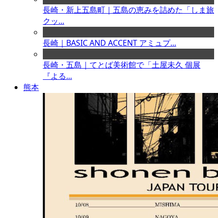
長崎・新上五島町｜五島の恵みを詰めた「しま旅
クッ...
長崎｜BASIC AND ACCENT アミュプ...
長崎・五島｜てとば美術館で「土屋未久 個展
『よる...
熊本