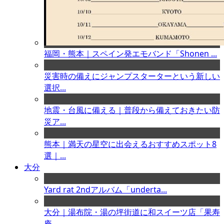
福岡・熊本｜スペイン発エモバンド「Shonen ...
災害時の備えにジャンプスターターという新しい
選択...
地震・台風に備える｜普段から備えておきたい防
災ア...
熊本｜満天の星空に出会えるおすすめスポット8
選｜...
大分
Yard rat 2ndアルバム「underta...
大分｜湯布院・湯の坪街道に和スイーツ店「果寿
庵 ...