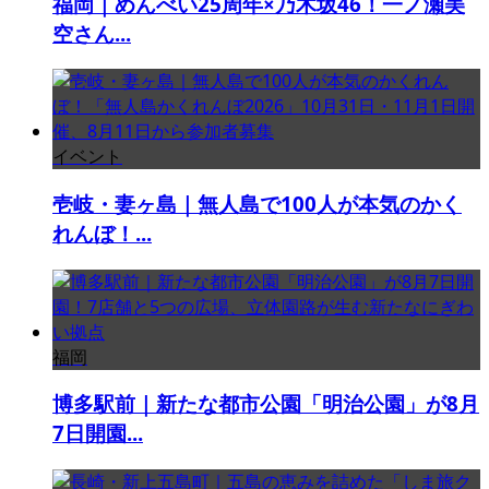
福岡｜めんべい25周年×乃木坂46！一ノ瀬美
空さん...
イベント
壱岐・妻ヶ島｜無人島で100人が本気のかく
れんぼ！...
福岡
博多駅前｜新たな都市公園「明治公園」が8月
7日開園...