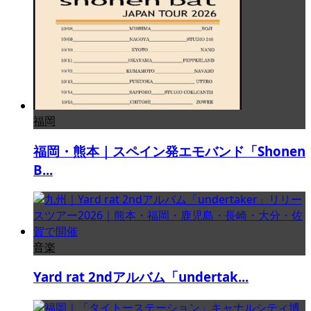
福岡
福岡・熊本｜スペイン発エモバンド「Shonen
B...
音楽
Yard rat 2ndアルバム「undertak...