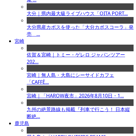
大分｜県内最大級ライブハウス「OITA PORT...
大分県産カボスを使った「大分カボスコーラ」発
売 ...
宮崎
佐賀＆宮崎｜トミー・ゲレロ ジャパンツアー
202...
宮崎｜無人島・大島にシーサイドカフェ
「CAFFÈ...
宮崎｜「HAROW夜市」2026年8月10日・1...
九州の絶景路線も掲載『列車で行こう！ 日本縦
断絶...
鹿児島