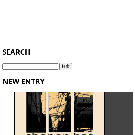
SEARCH
検
索:
NEW ENTRY