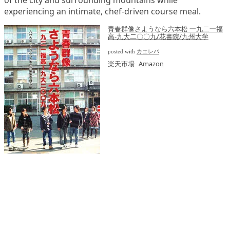
of the city and surrounding mountains while
experiencing an intimate, chef-driven course meal.
青春群像さようなら六本松 一九二一福
高-九大二〇〇九/花書院/九州大学
posted with
カエレバ
楽天市場
Amazon