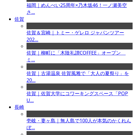
福岡｜めんべい25周年×乃木坂46！一ノ瀬美空
さ...
佐賀
佐賀＆宮崎｜トミー・ゲレロ ジャパンツアー
202...
佐賀｜柳町に「木陰礼讃COFFEE」オープン
ミ...
佐賀｜古湯温泉 佐賀風雅で「大人の夏祭り」を
20...
佐賀｜佐賀大学にコワーキングスペース「POP
U...
長崎
壱岐・妻ヶ島｜無人島で100人が本気のかくれん
ぼ...