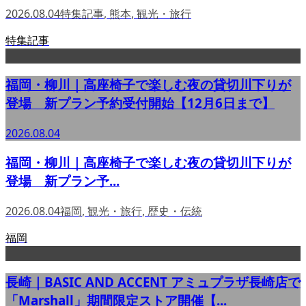
2026.08.04
特集記事
,
熊本
,
観光・旅行
特集記事
福岡・柳川｜高座椅子で楽しむ夜の貸切川下りが
登場 新プラン予約受付開始【12月6日まで】
2026.08.04
福岡・柳川｜高座椅子で楽しむ夜の貸切川下りが
登場 新プラン予...
2026.08.04
福岡
,
観光・旅行
,
歴史・伝統
福岡
長崎｜BASIC AND ACCENT アミュプラザ長崎店で
「Marshall」期間限定ストア開催【...