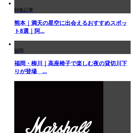
特集記事
熊本｜満天の星空に出会えるおすすめスポッ
ト8選｜阿...
福岡
福岡・柳川｜高座椅子で楽しむ夜の貸切川下
りが登場 ...