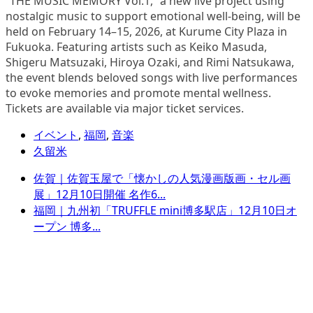
“THE MUSIC MEMORY Vol.1,” a new live project using
nostalgic music to support emotional well-being, will be
held on February 14–15, 2026, at Kurume City Plaza in
Fukuoka. Featuring artists such as Keiko Masuda,
Shigeru Matsuzaki, Hiroya Ozaki, and Rimi Natsukawa,
the event blends beloved songs with live performances
to evoke memories and promote mental wellness.
Tickets are available via major ticket services.
イベント
,
福岡
,
音楽
久留米
佐賀｜佐賀玉屋で「懐かしの人気漫画版画・セル画
展」12月10日開催 名作6...
福岡｜九州初「TRUFFLE mini博多駅店」12月10日オ
ープン 博多...