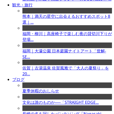
観光・旅行
熊本｜満天の星空に出会えるおすすめスポット8
選｜...
福岡・柳川｜高座椅子で楽しむ夜の貸切川下りが
登場...
福岡｜大濠公園 日本庭園ナイトアート「世解-
SE...
佐賀｜古湯温泉 佐賀風雅で「大人の夏祭り」を
20...
ブログ
夏季休暇のおしらせ
文化は誰のものか──「STRAIGHT EDGE...
長崎の名を冠したパンクソング「Nagasaki ...