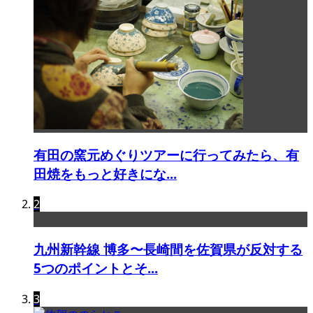
有田の窯元めぐりツアーに行ってみたら、有
田焼をもっと好きにな...
2
九州新幹線 博多〜長崎間を佐賀県が反対する
5つのポイントとそ...
3