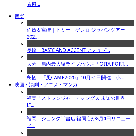
る極...
音楽
佐賀＆宮崎｜トミー・ゲレロ ジャパンツアー
202...
長崎｜BASIC AND ACCENT アミュプ...
大分｜県内最大級ライブハウス「OITA PORT...
鳥栖｜「風CAMP2026」10月31日開催 小...
映画・演劇・アニメ・マンガ
福岡「ストレンジャー・シングス 未知の世界」
LI...
福岡｜ジュンク堂書店 福岡店が8月4日リニュー
ア...