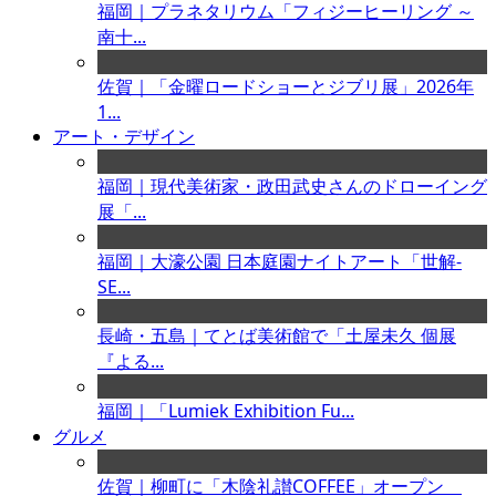
福岡｜プラネタリウム「フィジーヒーリング ～
南十...
佐賀｜「金曜ロードショーとジブリ展」2026年
1...
アート・デザイン
福岡｜現代美術家・政田武史さんのドローイング
展「...
福岡｜大濠公園 日本庭園ナイトアート「世解-
SE...
長崎・五島｜てとば美術館で「土屋未久 個展
『よる...
福岡｜「Lumiek Exhibition Fu...
グルメ
佐賀｜柳町に「木陰礼讃COFFEE」オープン