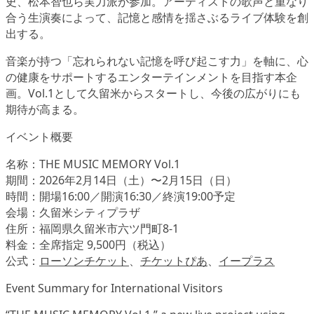
史、松本智也ら実力派が参加。アーティストの歌声と重なり
合う生演奏によって、記憶と感情を揺さぶるライブ体験を創
出する。
音楽が持つ「忘れられない記憶を呼び起こす力」を軸に、心
の健康をサポートするエンターテインメントを目指す本企
画。Vol.1として久留米からスタートし、今後の広がりにも
期待が高まる。
イベント概要
名称：THE MUSIC MEMORY Vol.1
期間：2026年2月14日（土）〜2月15日（日）
時間：開場16:00／開演16:30／終演19:00予定
会場：久留米シティプラザ
住所：福岡県久留米市六ツ門町8-1
料金：全席指定 9,500円（税込）
公式：
ローソンチケット
、
チケットぴあ
、
イープラス
Event Summary for International Visitors