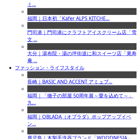
ミ...
福岡｜日本初「Käfer ALPS KITCHE...
門司港｜門司港にクラフトアイスクリーム店「雪
文 ...
大分｜湯布院・湯の坪街道に和スイーツ店「果寿
庵 ...
ファッション・ライフスタイル
長崎｜BASIC AND ACCENT アミュプ...
福岡｜「徹子の部屋 50周年展～愛を込めて～」
九...
福岡｜OBLADA（オブラダ）ポップアップイベ
ン...
鹿児島｜木製手洗器ブランド「WOODNESIA」...