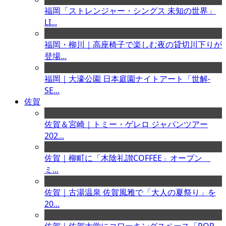
福岡「ストレンジャー・シングス 未知の世界」
LI...
福岡・柳川｜高座椅子で楽しむ夜の貸切川下りが
登場...
福岡｜大濠公園 日本庭園ナイトアート「世解-
SE...
佐賀
佐賀＆宮崎｜トミー・ゲレロ ジャパンツアー
202...
佐賀｜柳町に「木陰礼讃COFFEE」オープン
ミ...
佐賀｜古湯温泉 佐賀風雅で「大人の夏祭り」を
20...