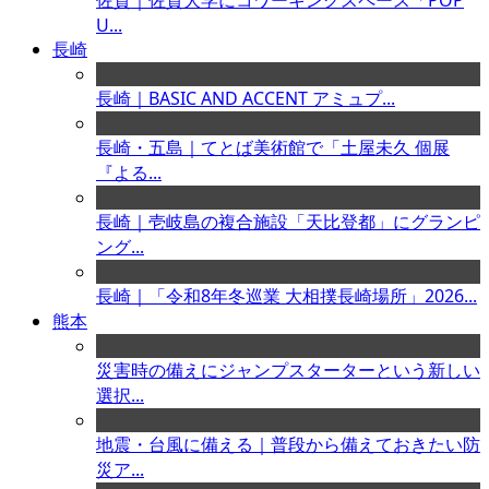
佐賀｜佐賀大学にコワーキングスペース「POP
U...
長崎
長崎｜BASIC AND ACCENT アミュプ...
長崎・五島｜てとば美術館で「土屋未久 個展
『よる...
長崎｜壱岐島の複合施設「天比登都」にグランピ
ング...
長崎｜「令和8年冬巡業 大相撲長崎場所」2026...
熊本
災害時の備えにジャンプスターターという新しい
選択...
地震・台風に備える｜普段から備えておきたい防
災ア...