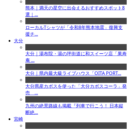
熊本｜満天の星空に出会えるおすすめスポット8
選｜...
ローカルTシャツが「令和8年熊本地震」復興支
援チ...
大分
大分｜湯布院・湯の坪街道に和スイーツ店「果寿
庵 ...
大分｜県内最大級ライブハウス「OITA PORT...
大分県産カボスを使った「大分カボスコーラ」発
売 ...
九州の絶景路線も掲載『列車で行こう！ 日本縦
断絶...
宮崎