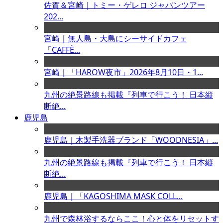
佐賀＆宮崎｜トミー・ゲレロ ジャパンツアー
202...
宮崎｜無人島・大島にシーサイドカフェ
「CAFFÈ...
宮崎｜「HAROW夜市」2026年8月10日・1...
九州の絶景路線も掲載『列車で行こう！ 日本縦
断絶...
鹿児島
鹿児島｜木製手洗器ブランド「WOODNESIA」...
九州の絶景路線も掲載『列車で行こう！ 日本縦
断絶...
鹿児島｜「KAGOSHIMA MASK COLL...
九州で森林浴するならここ！心と体をリセットす