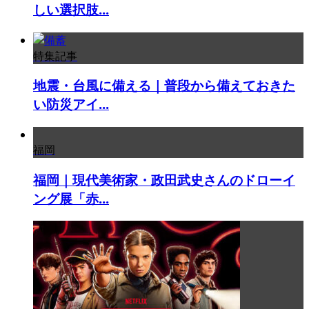
しい選択肢...
特集記事
地震・台風に備える｜普段から備えておきた
い防災アイ...
福岡
福岡｜現代美術家・政田武史さんのドローイ
ング展「赤...