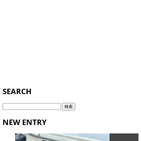
SEARCH
検
索:
NEW ENTRY