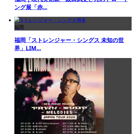
ング展「赤...
福岡
福岡「ストレンジャー・シングス 未知の世
界」LIM...