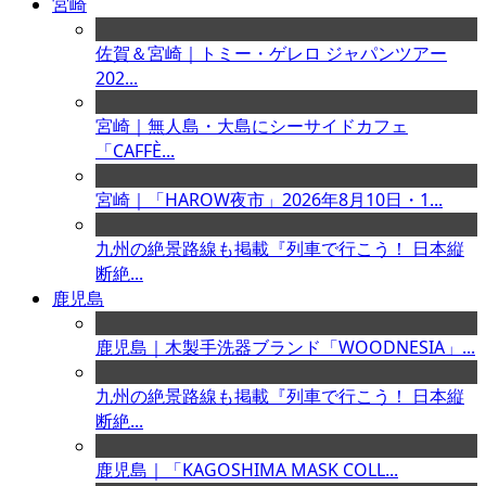
宮崎
佐賀＆宮崎｜トミー・ゲレロ ジャパンツアー
202...
宮崎｜無人島・大島にシーサイドカフェ
「CAFFÈ...
宮崎｜「HAROW夜市」2026年8月10日・1...
九州の絶景路線も掲載『列車で行こう！ 日本縦
断絶...
鹿児島
鹿児島｜木製手洗器ブランド「WOODNESIA」...
九州の絶景路線も掲載『列車で行こう！ 日本縦
断絶...
鹿児島｜「KAGOSHIMA MASK COLL...