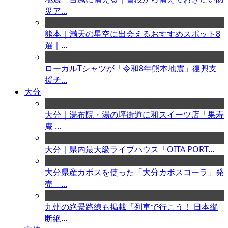
災ア...
熊本｜満天の星空に出会えるおすすめスポット8
選｜...
ローカルTシャツが「令和8年熊本地震」復興支
援チ...
大分
大分｜湯布院・湯の坪街道に和スイーツ店「果寿
庵 ...
大分｜県内最大級ライブハウス「OITA PORT...
大分県産カボスを使った「大分カボスコーラ」発
売 ...
九州の絶景路線も掲載『列車で行こう！ 日本縦
断絶...