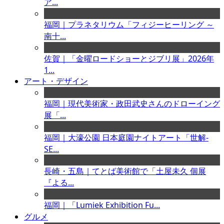
ア...
福岡｜プラネタリウム「フィジーヒーリング ～
南十...
佐賀｜「金曜ロードショーとジブリ展」2026年
1...
アート・デザイン
福岡｜現代美術家・政田武史さんのドローイング
展「...
福岡｜大濠公園 日本庭園ナイトアート「世解-
SE...
長崎・五島｜てとば美術館で「土屋未久 個展
『よる...
福岡｜「Lumiek Exhibition Fu...
グルメ