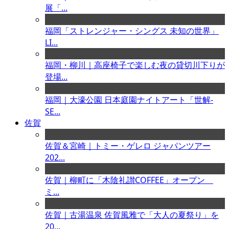
展「...
福岡「ストレンジャー・シングス 未知の世界」
LI...
福岡・柳川｜高座椅子で楽しむ夜の貸切川下りが
登場...
福岡｜大濠公園 日本庭園ナイトアート「世解-
SE...
佐賀
佐賀＆宮崎｜トミー・ゲレロ ジャパンツアー
202...
佐賀｜柳町に「木陰礼讃COFFEE」オープン
ミ...
佐賀｜古湯温泉 佐賀風雅で「大人の夏祭り」を
20...