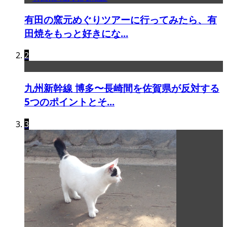
有田の窯元めぐりツアーに行ってみたら、有
田焼をもっと好きにな...
2
九州新幹線 博多〜長崎間を佐賀県が反対する
5つのポイントとそ...
3