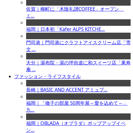
佐賀｜柳町に「木陰礼讃COFFEE」オープン
ミ...
福岡｜日本初「Käfer ALPS KITCHE...
門司港｜門司港にクラフトアイスクリーム店「雪
文 ...
大分｜湯布院・湯の坪街道に和スイーツ店「果寿
庵 ...
ファッション・ライフスタイル
長崎｜BASIC AND ACCENT アミュプ...
福岡｜「徹子の部屋 50周年展～愛を込めて～」
九...
福岡｜OBLADA（オブラダ）ポップアップイベ
ン...