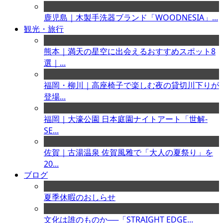
鹿児島｜木製手洗器ブランド「WOODNESIA」...
観光・旅行
熊本｜満天の星空に出会えるおすすめスポット8
選｜...
福岡・柳川｜高座椅子で楽しむ夜の貸切川下りが
登場...
福岡｜大濠公園 日本庭園ナイトアート「世解-
SE...
佐賀｜古湯温泉 佐賀風雅で「大人の夏祭り」を
20...
ブログ
夏季休暇のおしらせ
文化は誰のものか──「STRAIGHT EDGE...