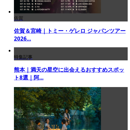
佐賀
佐賀＆宮崎｜トミー・ゲレロ ジャパンツアー
2026...
特集記事
熊本｜満天の星空に出会えるおすすめスポッ
ト8選｜阿...