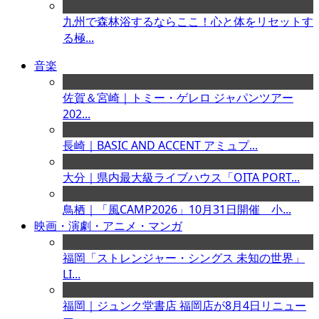
九州で森林浴するならここ！心と体をリセットす
る極...
音楽
佐賀＆宮崎｜トミー・ゲレロ ジャパンツアー
202...
長崎｜BASIC AND ACCENT アミュプ...
大分｜県内最大級ライブハウス「OITA PORT...
鳥栖｜「風CAMP2026」10月31日開催 小...
映画・演劇・アニメ・マンガ
福岡「ストレンジャー・シングス 未知の世界」
LI...
福岡｜ジュンク堂書店 福岡店が8月4日リニュー