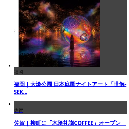
福岡
福岡｜大濠公園 日本庭園ナイトアート「世解-
SEK...
佐賀
佐賀｜柳町に「木陰礼讃COFFEE」オープン