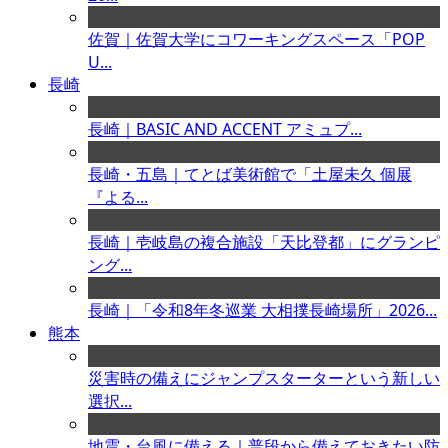
佐賀｜佐賀大学にコワーキングスペース「POP
U...
長崎
長崎｜BASIC AND ACCENT アミュプ...
長崎・五島｜てとば美術館で「土屋未久 個展
『よる...
長崎｜壱岐島の複合施設「天比登都」にグランピ
ング...
長崎｜「令和8年冬巡業 大相撲長崎場所」2026...
熊本
災害時の備えにジャンプスターターという新しい
選択...
地震・台風に備える｜普段から備えておきたい防