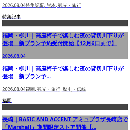
2026.08.04
特集記事
,
熊本
,
観光・旅行
特集記事
福岡・柳川｜高座椅子で楽しむ夜の貸切川下りが
登場 新プラン予約受付開始【12月6日まで】
2026.08.04
福岡・柳川｜高座椅子で楽しむ夜の貸切川下りが
登場 新プラン予...
2026.08.04
福岡
,
観光・旅行
,
歴史・伝統
福岡
長崎｜BASIC AND ACCENT アミュプラザ長崎店で
「Marshall」期間限定ストア開催【...