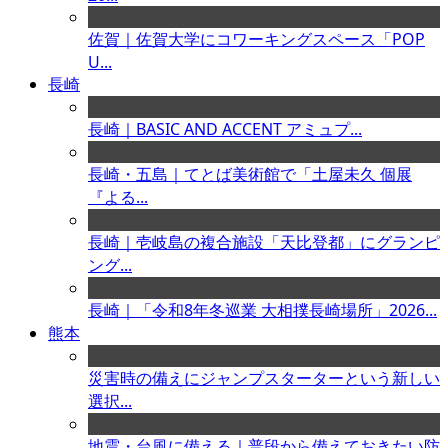
佐賀｜佐賀大学にコワーキングスペース「POP
U...
長崎
長崎｜BASIC AND ACCENT アミュプ...
長崎・五島｜てとば美術館で「土屋未久 個展
『よる...
長崎｜壱岐島の複合施設「天比登都」にグランピ
ング...
長崎｜「令和8年冬巡業 大相撲長崎場所」2026...
熊本
災害時の備えにジャンプスターターという新しい
選択...
地震・台風に備える｜普段から備えておきたい防