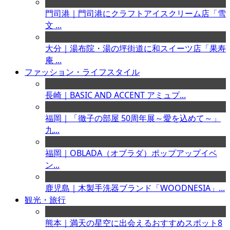
門司港｜門司港にクラフトアイスクリーム店「雪
文 ...
大分｜湯布院・湯の坪街道に和スイーツ店「果寿
庵 ...
ファッション・ライフスタイル
長崎｜BASIC AND ACCENT アミュプ...
福岡｜「徹子の部屋 50周年展～愛を込めて～」
九...
福岡｜OBLADA（オブラダ）ポップアップイベ
ン...
鹿児島｜木製手洗器ブランド「WOODNESIA」...
観光・旅行
熊本｜満天の星空に出会えるおすすめスポット8