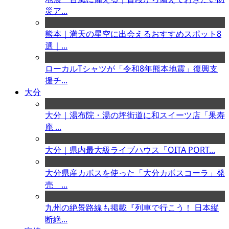
災ア...
熊本｜満天の星空に出会えるおすすめスポット8
選｜...
ローカルTシャツが「令和8年熊本地震」復興支
援チ...
大分
大分｜湯布院・湯の坪街道に和スイーツ店「果寿
庵 ...
大分｜県内最大級ライブハウス「OITA PORT...
大分県産カボスを使った「大分カボスコーラ」発
売 ...
九州の絶景路線も掲載『列車で行こう！ 日本縦
断絶...