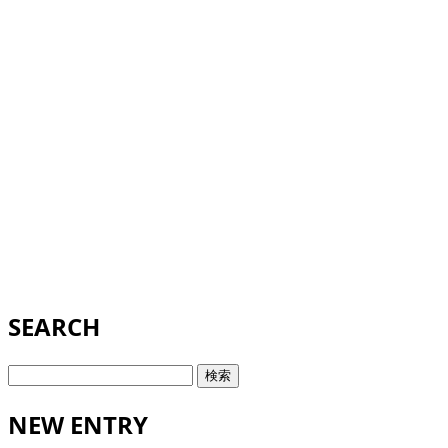
SEARCH
検
索:
NEW ENTRY