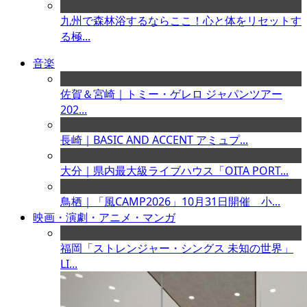
九州で森林浴するならここ！心と体をリセットす
る極...
音楽
佐賀＆宮崎｜トミー・ゲレロ ジャパンツアー
202...
長崎｜BASIC AND ACCENT アミュプ...
大分｜県内最大級ライブハウス「OITA PORT...
鳥栖｜「風CAMP2026」10月31日開催 小...
映画・演劇・アニメ・マンガ
福岡「ストレンジャー・シングス 未知の世界」
LI...