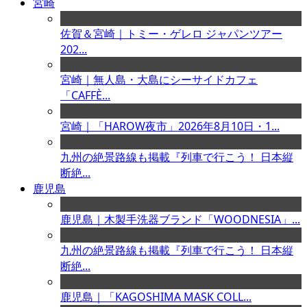
宮崎
佐賀＆宮崎｜トミー・ゲレロ ジャパンツアー
202...
宮崎｜無人島・大島にシーサイドカフェ
「CAFFÈ...
宮崎｜「HAROW夜市」2026年8月10日・1...
九州の絶景路線も掲載『列車で行こう！ 日本縦
断絶...
鹿児島
鹿児島｜木製手洗器ブランド「WOODNESIA」...
九州の絶景路線も掲載『列車で行こう！ 日本縦
断絶...
鹿児島｜「KAGOSHIMA MASK COLL...