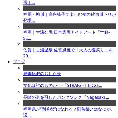
選｜...
福岡・柳川｜高座椅子で楽しむ夜の貸切川下りが
登場...
福岡｜大濠公園 日本庭園ナイトアート「世解-
SE...
佐賀｜古湯温泉 佐賀風雅で「大人の夏祭り」を
20...
ブログ
夏季休暇のおしらせ
文化は誰のものか──「STRAIGHT EDGE...
長崎の名を冠したパンクソング「Nagasaki ...
福岡県が“副首都”になれる？副首都とはなにか、
議...