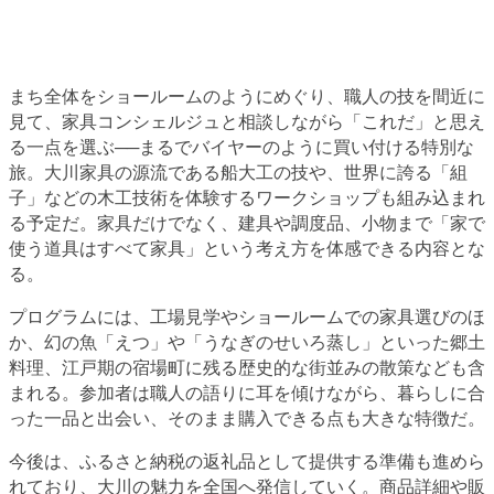
まち全体をショールームのようにめぐり、職人の技を間近に
見て、家具コンシェルジュと相談しながら「これだ」と思え
る一点を選ぶ──まるでバイヤーのように買い付ける特別な
旅。大川家具の源流である船大工の技や、世界に誇る「組
子」などの木工技術を体験するワークショップも組み込まれ
る予定だ。家具だけでなく、建具や調度品、小物まで「家で
使う道具はすべて家具」という考え方を体感できる内容とな
る。
プログラムには、工場見学やショールームでの家具選びのほ
か、幻の魚「えつ」や「うなぎのせいろ蒸し」といった郷土
料理、江戸期の宿場町に残る歴史的な街並みの散策なども含
まれる。参加者は職人の語りに耳を傾けながら、暮らしに合
った一品と出会い、そのまま購入できる点も大きな特徴だ。
今後は、ふるさと納税の返礼品として提供する準備も進めら
れており、大川の魅力を全国へ発信していく。商品詳細や販