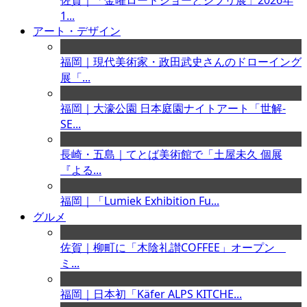
佐賀｜「金曜ロードショーとジブリ展」2026年
1...
アート・デザイン
福岡｜現代美術家・政田武史さんのドローイング
展「...
福岡｜大濠公園 日本庭園ナイトアート「世解-
SE...
長崎・五島｜てとば美術館で「土屋未久 個展
『よる...
福岡｜「Lumiek Exhibition Fu...
グルメ
佐賀｜柳町に「木陰礼讃COFFEE」オープン
ミ...
福岡｜日本初「Käfer ALPS KITCHE...