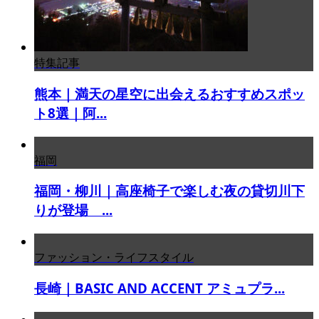
特集記事
熊本｜満天の星空に出会えるおすすめスポッ
ト8選｜阿...
福岡
福岡・柳川｜高座椅子で楽しむ夜の貸切川下
りが登場 ...
ファッション・ライフスタイル
長崎｜BASIC AND ACCENT アミュプラ...