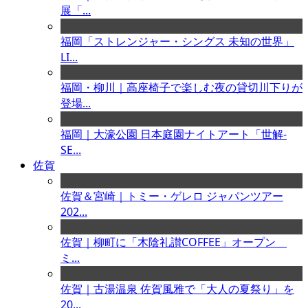
展「...
福岡「ストレンジャー・シングス 未知の世界」
LI...
福岡・柳川｜高座椅子で楽しむ夜の貸切川下りが
登場...
福岡｜大濠公園 日本庭園ナイトアート「世解-
SE...
佐賀
佐賀＆宮崎｜トミー・ゲレロ ジャパンツアー
202...
佐賀｜柳町に「木陰礼讃COFFEE」オープン
ミ...
佐賀｜古湯温泉 佐賀風雅で「大人の夏祭り」を
20...