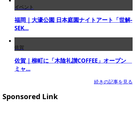
イベント
福岡｜大濠公園 日本庭園ナイトアート「世解-
SEK...
佐賀
佐賀｜柳町に「木陰礼讃COFFEE」オープン
ミャ...
続きの記事を見る
Sponsored Link