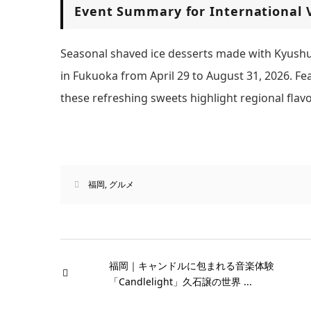
Event Summary for International V
Seasonal shaved ice desserts made with Kyushu
in Fukuoka from April 29 to August 31, 2026. 
these refreshing sweets highlight regional flavo
福岡
,
グルメ
福岡｜キャンドルに包まれる音楽体験
「Candlelight」久石譲の世界 ...