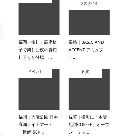
フスタイル
福岡・柳川｜高座椅
長崎｜BASIC AND
子で楽しむ夜の貸切
ACCENT アミュプ
川下りが登場 ...
ラ...
イベント
佐賀
福岡｜大濠公園 日本
佐賀｜柳町に「木陰
庭園ナイトアート
礼讃COFFEE」オープ
「世解-SEK...
ン ミャ...