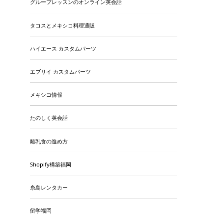
グループレッスンのオンライン英会話
タコスとメキシコ料理通販
ハイエース カスタムパーツ
エブリイ カスタムパーツ
メキシコ情報
たのしく英会話
離乳食の進め方
Shopify構築福岡
糸島レンタカー
留学福岡