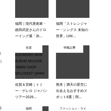
福岡｜現代美術家・
福岡「ストレンジャ
政田武史さんのドロ
ー・シングス 未知の
ーイング展「赤...
世界」LIM...
佐賀
特集記事
ス
の
。
佐賀＆宮崎｜トミ
熊本｜満天の星空に
ー・ゲレロ ジャパン
出会えるおすすめス
ツアー2026...
ポット8選｜阿...
料
福岡
ファッション・ライ