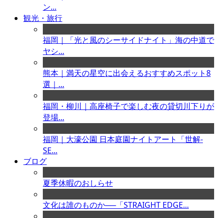
ン...
観光・旅行
福岡｜「光と風のシーサイドナイト」海の中道で
ヤシ...
熊本｜満天の星空に出会えるおすすめスポット8
選｜...
福岡・柳川｜高座椅子で楽しむ夜の貸切川下りが
登場...
福岡｜大濠公園 日本庭園ナイトアート「世解-
SE...
ブログ
夏季休暇のおしらせ
文化は誰のものか──「STRAIGHT EDGE...