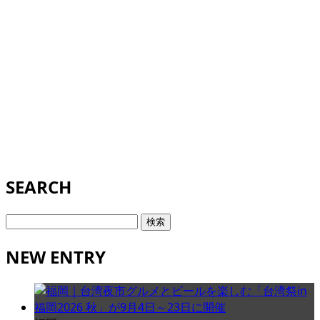
SEARCH
検
索:
NEW ENTRY