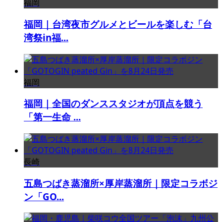
福岡
福岡｜台湾夜市グルメとビールを楽しむ「台
湾祭in福...
福岡
福岡｜全国のダンススタジオが頂点を競う
「第一生命 ...
長崎
五島つばき蒸溜所×厚岸蒸溜所｜限定コラボジ
ン「GO...