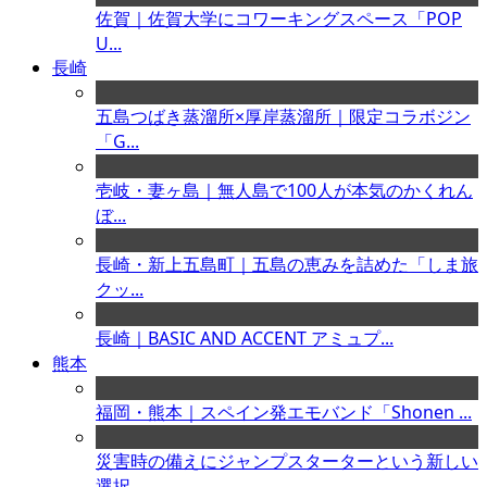
佐賀｜佐賀大学にコワーキングスペース「POP
U...
長崎
五島つばき蒸溜所×厚岸蒸溜所｜限定コラボジン
「G...
壱岐・妻ヶ島｜無人島で100人が本気のかくれん
ぼ...
長崎・新上五島町｜五島の恵みを詰めた「しま旅
クッ...
長崎｜BASIC AND ACCENT アミュプ...
熊本
福岡・熊本｜スペイン発エモバンド「Shonen ...
災害時の備えにジャンプスターターという新しい
選択...