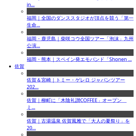
in...
福岡｜全国のダンススタジオが頂点を競う「第一
生命...
福岡・鹿児島｜柴咲コウ全国ツアー「泡沫」九州
公演...
福岡・熊本｜スペイン発エモバンド「Shonen ...
佐賀
佐賀＆宮崎｜トミー・ゲレロ ジャパンツアー
202...
佐賀｜柳町に「木陰礼讃COFFEE」オープン
ミ...
佐賀｜古湯温泉 佐賀風雅で「大人の夏祭り」を
20...