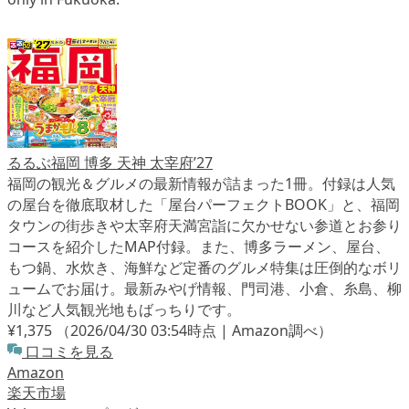
るるぶ福岡 博多 天神 太宰府’27
福岡の観光＆グルメの最新情報が詰まった1冊。付録は人気
の屋台を徹底取材した「屋台パーフェクトBOOK」と、福岡
タウンの街歩きや太宰府天満宮詣に欠かせない参道とお参り
コースを紹介したMAP付録。また、博多ラーメン、屋台、
もつ鍋、水炊き、海鮮など定番のグルメ特集は圧倒的なボリ
ュームでお届け。最新みやげ情報、門司港、小倉、糸島、柳
川など人気観光地もばっちりです。
¥1,375
（2026/04/30 03:54時点 | Amazon調べ）
口コミを見る
Amazon
楽天市場