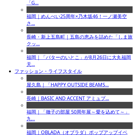
「G...
福岡｜めんべい25周年×乃木坂46！一ノ瀬美空
さ...
長崎・新上五島町｜五島の恵みを詰めた「しま旅
クッ...
福岡｜「バターのいとこ」が8月26日に大丸福岡
天...
ファッション・ライフスタイル
屋久島｜「HAPPY OUTSIDE BEAMS...
長崎｜BASIC AND ACCENT アミュプ...
福岡｜「徹子の部屋 50周年展～愛を込めて～」
九...
福岡｜OBLADA（オブラダ）ポップアップイベ