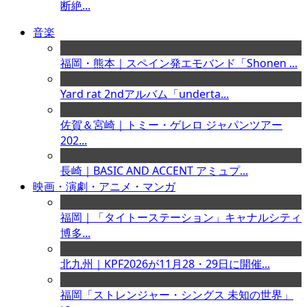
断絶...
音楽
福岡・熊本｜スペイン発エモバンド「Shonen ...
Yard rat 2ndアルバム「underta...
佐賀＆宮崎｜トミー・ゲレロ ジャパンツアー
202...
長崎｜BASIC AND ACCENT アミュプ...
映画・演劇・アニメ・マンガ
福岡｜「タイトーステーション」キャナルシティ
博多...
北九州｜KPF2026が11月28・29日に開催...
福岡「ストレンジャー・シングス 未知の世界」