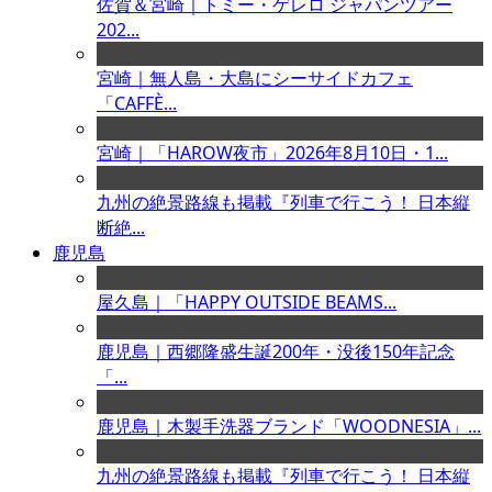
佐賀＆宮崎｜トミー・ゲレロ ジャパンツアー
202...
宮崎｜無人島・大島にシーサイドカフェ
「CAFFÈ...
宮崎｜「HAROW夜市」2026年8月10日・1...
九州の絶景路線も掲載『列車で行こう！ 日本縦
断絶...
鹿児島
屋久島｜「HAPPY OUTSIDE BEAMS...
鹿児島｜西郷隆盛生誕200年・没後150年記念
「...
鹿児島｜木製手洗器ブランド「WOODNESIA」...
九州の絶景路線も掲載『列車で行こう！ 日本縦