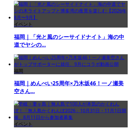
イベント
福岡｜「光と風のシーサイドナイト」海の中
道でヤシの...
福岡
福岡｜めんべい25周年×乃木坂46！一ノ瀬美
空さん...
イベント