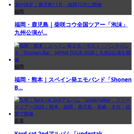
福岡
福岡・鹿児島｜柴咲コウ全国ツアー「泡沫」
九州公演が...
福岡
福岡・熊本｜スペイン発エモバンド「Shonen
B...
音楽
Yard rat 2ndアルバム「undertak...