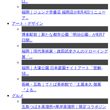
LI...
福岡｜ジュンク堂書店 福岡店が8月4日リニュー
ア...
アート・デザイン
博多駅前｜新たな都市公園「明治公園」が8月7
日開...
福岡｜現代美術家・政田武史さんのドローイング
展「...
福岡｜大濠公園 日本庭園ナイトアート「世解-
SE...
長崎・五島｜てとば美術館で「土屋未久 個展
『よる...
グルメ
五島つばき蒸溜所×厚岸蒸溜所｜限定コラボジン