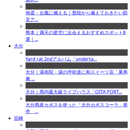
地震・台風に備える｜普段から備えておきたい防
災ア...
熊本｜満天の星空に出会えるおすすめスポット8
選｜...
大分
Yard rat 2ndアルバム「underta...
大分｜湯布院・湯の坪街道に和スイーツ店「果寿
庵 ...
大分｜県内最大級ライブハウス「OITA PORT...
大分県産カボスを使った「大分カボスコーラ」発
売 ...
宮崎