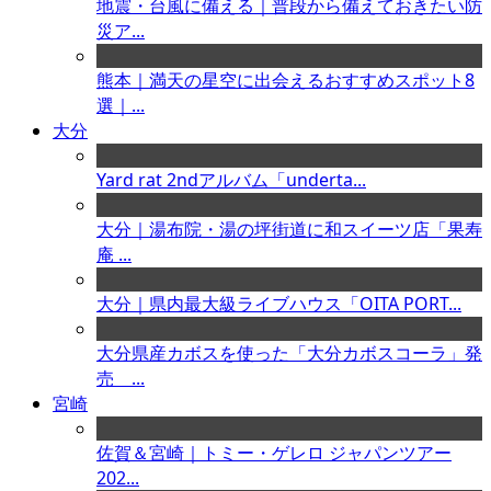
地震・台風に備える｜普段から備えておきたい防
災ア...
熊本｜満天の星空に出会えるおすすめスポット8
選｜...
大分
Yard rat 2ndアルバム「underta...
大分｜湯布院・湯の坪街道に和スイーツ店「果寿
庵 ...
大分｜県内最大級ライブハウス「OITA PORT...
大分県産カボスを使った「大分カボスコーラ」発
売 ...
宮崎
佐賀＆宮崎｜トミー・ゲレロ ジャパンツアー
202...