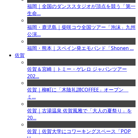
福岡｜全国のダンススタジオが頂点を競う「第一
生命...
福岡・鹿児島｜柴咲コウ全国ツアー「泡沫」九州
公演...
福岡・熊本｜スペイン発エモバンド「Shonen ...
佐賀
佐賀＆宮崎｜トミー・ゲレロ ジャパンツアー
202...
佐賀｜柳町に「木陰礼讃COFFEE」オープン
ミ...
佐賀｜古湯温泉 佐賀風雅で「大人の夏祭り」を
20...
佐賀｜佐賀大学にコワーキングスペース「POP