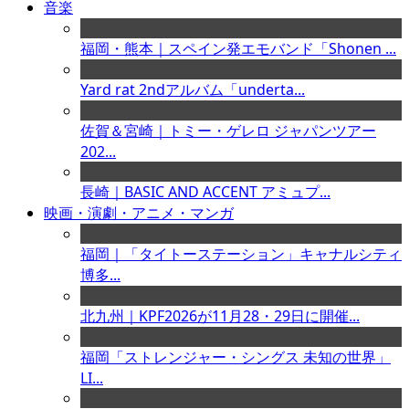
音楽
福岡・熊本｜スペイン発エモバンド「Shonen ...
Yard rat 2ndアルバム「underta...
佐賀＆宮崎｜トミー・ゲレロ ジャパンツアー
202...
長崎｜BASIC AND ACCENT アミュプ...
映画・演劇・アニメ・マンガ
福岡｜「タイトーステーション」キャナルシティ
博多...
北九州｜KPF2026が11月28・29日に開催...
福岡「ストレンジャー・シングス 未知の世界」
LI...