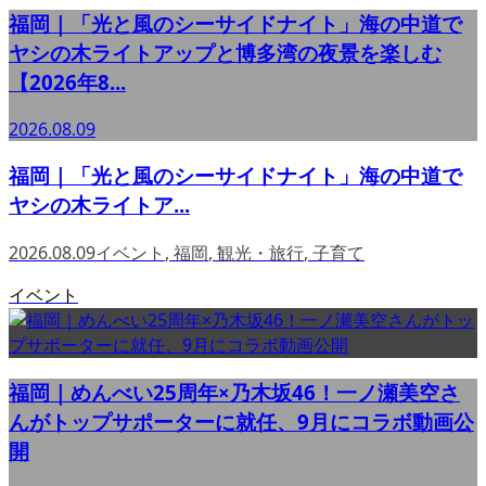
福岡｜「光と風のシーサイドナイト」海の中道で
ヤシの木ライトアップと博多湾の夜景を楽しむ
【2026年8...
2026.08.09
福岡｜「光と風のシーサイドナイト」海の中道で
ヤシの木ライトア...
2026.08.09
イベント
,
福岡
,
観光・旅行
,
子育て
イベント
福岡｜めんべい25周年×乃木坂46！一ノ瀬美空さ
んがトップサポーターに就任、9月にコラボ動画公
開