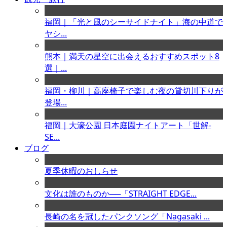
福岡｜「光と風のシーサイドナイト」海の中道で
ヤシ...
熊本｜満天の星空に出会えるおすすめスポット8
選｜...
福岡・柳川｜高座椅子で楽しむ夜の貸切川下りが
登場...
福岡｜大濠公園 日本庭園ナイトアート「世解-
SE...
ブログ
夏季休暇のおしらせ
文化は誰のものか──「STRAIGHT EDGE...
長崎の名を冠したパンクソング「Nagasaki ...