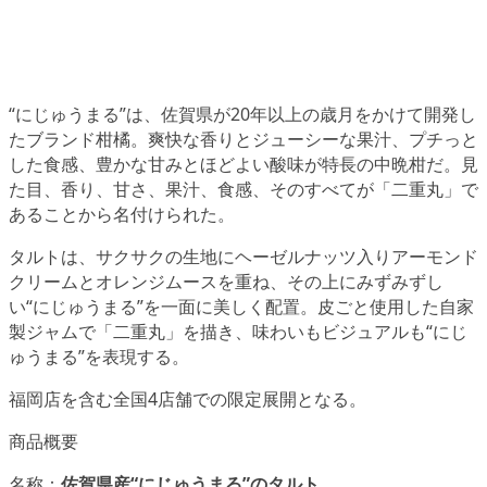
“にじゅうまる”は、佐賀県が20年以上の歳月をかけて開発し
たブランド柑橘。爽快な香りとジューシーな果汁、プチっと
した食感、豊かな甘みとほどよい酸味が特長の中晩柑だ。見
た目、香り、甘さ、果汁、食感、そのすべてが「二重丸」で
あることから名付けられた。
タルトは、サクサクの生地にヘーゼルナッツ入りアーモンド
クリームとオレンジムースを重ね、その上にみずみずし
い“にじゅうまる”を一面に美しく配置。皮ごと使用した自家
製ジャムで「二重丸」を描き、味わいもビジュアルも“にじ
ゅうまる”を表現する。
福岡店を含む全国4店舗での限定展開となる。
商品概要
名称：
佐賀県産“にじゅうまる”のタルト