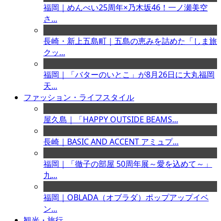
福岡｜めんべい25周年×乃木坂46！一ノ瀬美空
さ...
長崎・新上五島町｜五島の恵みを詰めた「しま旅
クッ...
福岡｜「バターのいとこ」が8月26日に大丸福岡
天...
ファッション・ライフスタイル
屋久島｜「HAPPY OUTSIDE BEAMS...
長崎｜BASIC AND ACCENT アミュプ...
福岡｜「徹子の部屋 50周年展～愛を込めて～」
九...
福岡｜OBLADA（オブラダ）ポップアップイベ
ン...
観光・旅行