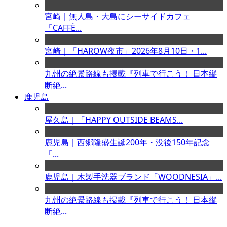
宮崎｜無人島・大島にシーサイドカフェ
「CAFFÈ...
宮崎｜「HAROW夜市」2026年8月10日・1...
九州の絶景路線も掲載『列車で行こう！ 日本縦
断絶...
鹿児島
屋久島｜「HAPPY OUTSIDE BEAMS...
鹿児島｜西郷隆盛生誕200年・没後150年記念
「...
鹿児島｜木製手洗器ブランド「WOODNESIA」...
九州の絶景路線も掲載『列車で行こう！ 日本縦
断絶...