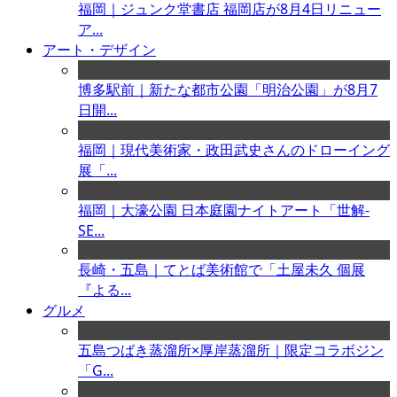
福岡｜ジュンク堂書店 福岡店が8月4日リニュー
ア...
アート・デザイン
博多駅前｜新たな都市公園「明治公園」が8月7
日開...
福岡｜現代美術家・政田武史さんのドローイング
展「...
福岡｜大濠公園 日本庭園ナイトアート「世解-
SE...
長崎・五島｜てとば美術館で「土屋未久 個展
『よる...
グルメ
五島つばき蒸溜所×厚岸蒸溜所｜限定コラボジン
「G...