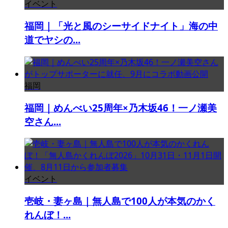
イベント
福岡｜「光と風のシーサイドナイト」海の中
道でヤシの...
福岡
福岡｜めんべい25周年×乃木坂46！一ノ瀬美
空さん...
イベント
壱岐・妻ヶ島｜無人島で100人が本気のかく
れんぼ！...