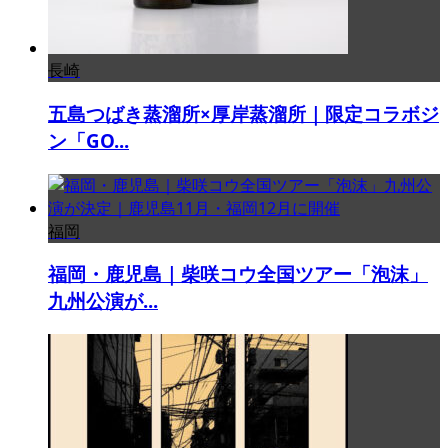
長崎
五島つばき蒸溜所×厚岸蒸溜所｜限定コラボジ
ン「GO...
福岡
福岡・鹿児島｜柴咲コウ全国ツアー「泡沫」
九州公演が...