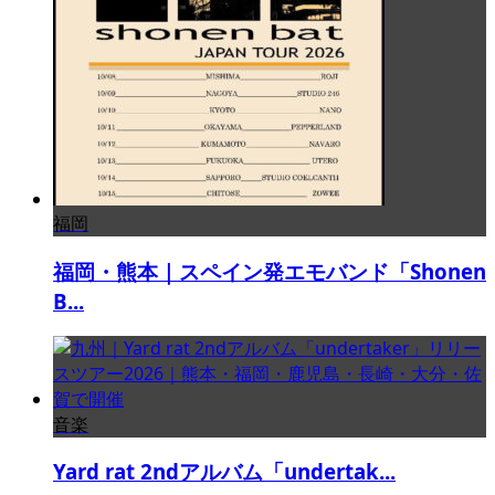
福岡
福岡・熊本｜スペイン発エモバンド「Shonen
B...
音楽
Yard rat 2ndアルバム「undertak...