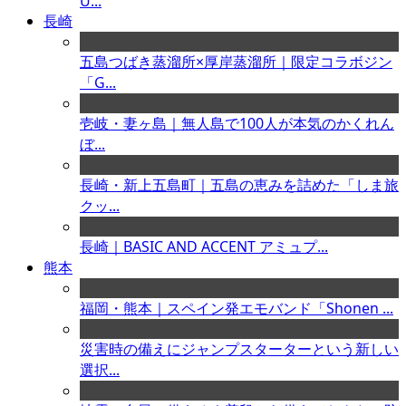
U...
長崎
五島つばき蒸溜所×厚岸蒸溜所｜限定コラボジン
「G...
壱岐・妻ヶ島｜無人島で100人が本気のかくれん
ぼ...
長崎・新上五島町｜五島の恵みを詰めた「しま旅
クッ...
長崎｜BASIC AND ACCENT アミュプ...
熊本
福岡・熊本｜スペイン発エモバンド「Shonen ...
災害時の備えにジャンプスターターという新しい
選択...