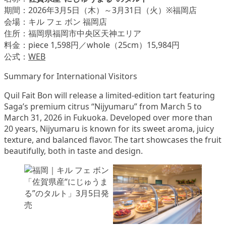
期間：2026年3月5日（木）～3月31日（火）※福岡店
会場：キル フェ ボン 福岡店
住所：福岡県福岡市中央区天神エリア
料金：piece 1,598円／whole（25cm）15,984円
公式：
WEB
Summary for International Visitors
Quil Fait Bon will release a limited-edition tart featuring
Saga’s premium citrus “Nijyumaru” from March 5 to
March 31, 2026 in Fukuoka. Developed over more than
20 years, Nijyumaru is known for its sweet aroma, juicy
texture, and balanced flavor. The tart showcases the fruit
beautifully, both in taste and design.