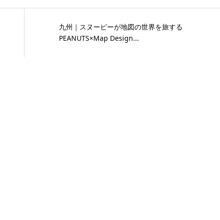
九州｜スヌーピーが地図の世界を旅する
PEANUTS×Map Design...