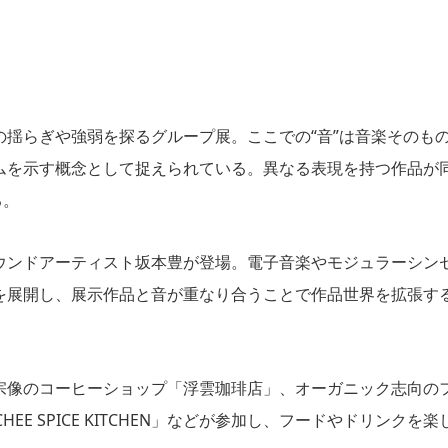
揺らぎや強弱を探るグループ展。ここでの“音”は音楽そのも
ムを示す概念として捉えられている。異なる表現を持つ作品が
る。
ウンドアーティスト坂本豊が登場。電子音楽やモジュラーシン
を展開し、展示作品と音が重なり合うことで作品世界を拡張す
宗像のコーヒーショップ「浮雲珈琲店」、オーガニック志向の
EE SPICE KITCHEN」などが参加し、フードやドリンクを楽