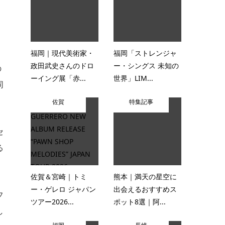
福岡｜現代美術家・
福岡「ストレンジャ
政田武史さんのドロ
ー・シングス 未知の
の
ーイング展「赤...
世界」LIM...
同
佐賀
特集記事
セ
る
佐賀＆宮崎｜トミ
熊本｜満天の星空に
ー・ゲレロ ジャパン
出会えるおすすめス
フ
ツアー2026...
ポット8選｜阿...
し