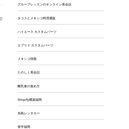
グループレッスンのオンライン英会話
タコスとメキシコ料理通販
ハイエース カスタムパーツ
エブリイ カスタムパーツ
メキシコ情報
たのしく英会話
離乳食の進め方
Shopify構築福岡
糸島レンタカー
留学福岡