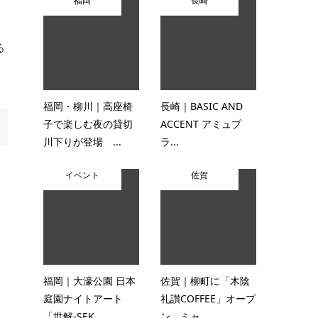
福岡
長崎
る
福岡・柳川｜高座椅
長崎｜BASIC AND
子で楽しむ夜の貸切
ACCENT アミュプ
川下りが登場 ...
ラ...
イベント
佐賀
福岡｜大濠公園 日本
佐賀｜柳町に「木陰
庭園ナイトアート
礼讃COFFEE」オープ
「世解-SEK...
ン ミャ...