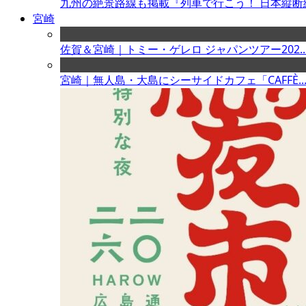
九州の絶景路線も掲載『列車で行こう！ 日本縦断絶.
宮崎
佐賀＆宮崎｜トミー・ゲレロ ジャパンツアー202..
宮崎｜無人島・大島にシーサイドカフェ「CAFFÈ..