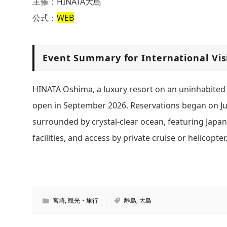
主催：HINATA大島
公式：
WEB
Event Summary for International Vis
HINATA Oshima, a luxury resort on an uninhabited is
open in September 2026. Reservations began on Ju
surrounded by crystal-clear ocean, featuring Japan
facilities, and access by private cruise or helicopter
宮崎
,
観光・旅行
離島
,
大島