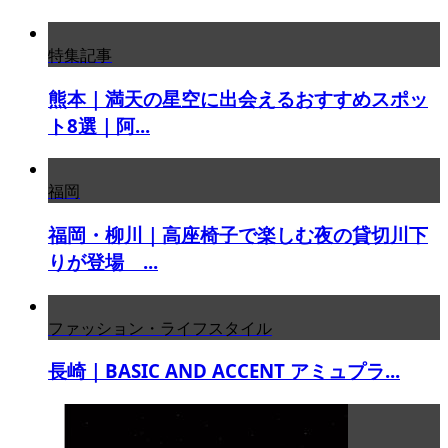
特集記事
熊本｜満天の星空に出会えるおすすめスポッ
ト8選｜阿...
福岡
福岡・柳川｜高座椅子で楽しむ夜の貸切川下
りが登場 ...
ファッション・ライフスタイル
長崎｜BASIC AND ACCENT アミュプラ...