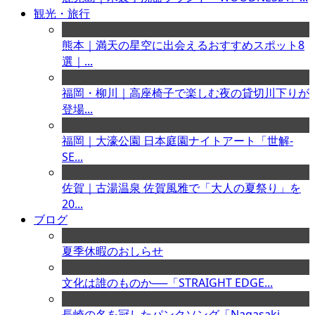
観光・旅行
熊本｜満天の星空に出会えるおすすめスポット8
選｜...
福岡・柳川｜高座椅子で楽しむ夜の貸切川下りが
登場...
福岡｜大濠公園 日本庭園ナイトアート「世解-
SE...
佐賀｜古湯温泉 佐賀風雅で「大人の夏祭り」を
20...
ブログ
夏季休暇のおしらせ
文化は誰のものか──「STRAIGHT EDGE...
長崎の名を冠したパンクソング「Nagasaki ...