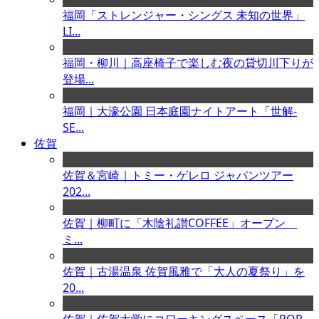
福岡「ストレンジャー・シングス 未知の世界」
LI...
福岡・柳川｜高座椅子で楽しむ夜の貸切川下りが
登場...
福岡｜大濠公園 日本庭園ナイトアート「世解-
SE...
佐賀
佐賀＆宮崎｜トミー・ゲレロ ジャパンツアー
202...
佐賀｜柳町に「木陰礼讃COFFEE」オープン
ミ...
佐賀｜古湯温泉 佐賀風雅で「大人の夏祭り」を
20...