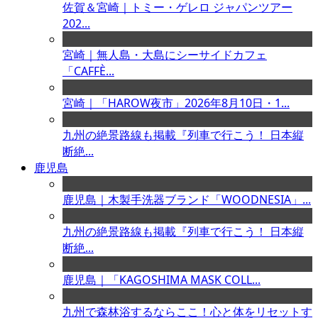
佐賀＆宮崎｜トミー・ゲレロ ジャパンツアー
202...
宮崎｜無人島・大島にシーサイドカフェ
「CAFFÈ...
宮崎｜「HAROW夜市」2026年8月10日・1...
九州の絶景路線も掲載『列車で行こう！ 日本縦
断絶...
鹿児島
鹿児島｜木製手洗器ブランド「WOODNESIA」...
九州の絶景路線も掲載『列車で行こう！ 日本縦
断絶...
鹿児島｜「KAGOSHIMA MASK COLL...
九州で森林浴するならここ！心と体をリセットす