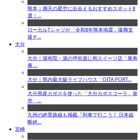
熊本｜満天の星空に出会えるおすすめスポット8
選｜...
ローカルTシャツが「令和8年熊本地震」復興支
援チ...
大分
大分｜湯布院・湯の坪街道に和スイーツ店「果寿
庵 ...
大分｜県内最大級ライブハウス「OITA PORT...
大分県産カボスを使った「大分カボスコーラ」発
売 ...
九州の絶景路線も掲載『列車で行こう！ 日本縦
断絶...
宮崎