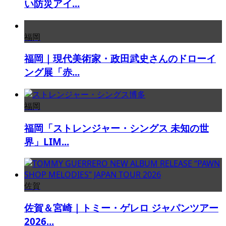
い防災アイ...
福岡
福岡｜現代美術家・政田武史さんのドローイ
ング展「赤...
福岡
福岡「ストレンジャー・シングス 未知の世
界」LIM...
佐賀
佐賀＆宮崎｜トミー・ゲレロ ジャパンツアー
2026...