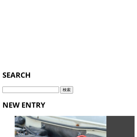
SEARCH
検
索:
NEW ENTRY