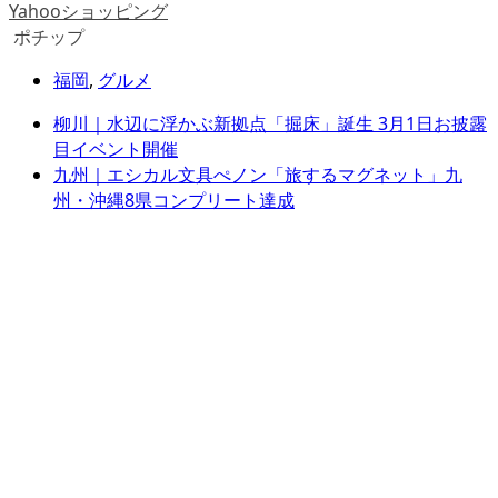
Yahooショッピング
ポチップ
福岡
,
グルメ
柳川｜水辺に浮かぶ新拠点「掘床」誕生 3月1日お披露
目イベント開催
九州｜エシカル文具ぺノン「旅するマグネット」九
州・沖縄8県コンプリート達成