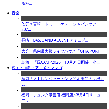
る極...
音楽
佐賀＆宮崎｜トミー・ゲレロ ジャパンツアー
202...
長崎｜BASIC AND ACCENT アミュプ...
大分｜県内最大級ライブハウス「OITA PORT...
鳥栖｜「風CAMP2026」10月31日開催 小...
映画・演劇・アニメ・マンガ
福岡「ストレンジャー・シングス 未知の世界」
LI...
福岡｜ジュンク堂書店 福岡店が8月4日リニュー
ア...