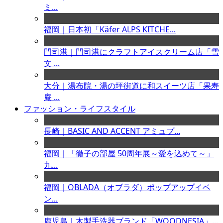
ミ...
福岡｜日本初「Käfer ALPS KITCHE...
門司港｜門司港にクラフトアイスクリーム店「雪
文 ...
大分｜湯布院・湯の坪街道に和スイーツ店「果寿
庵 ...
ファッション・ライフスタイル
長崎｜BASIC AND ACCENT アミュプ...
福岡｜「徹子の部屋 50周年展～愛を込めて～」
九...
福岡｜OBLADA（オブラダ）ポップアップイベ
ン...
鹿児島｜木製手洗器ブランド「WOODNESIA」...