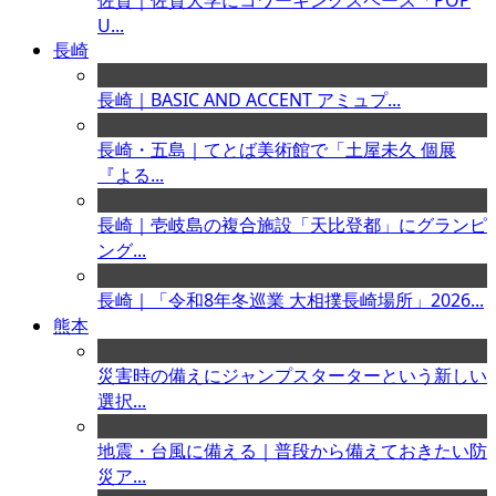
佐賀｜佐賀大学にコワーキングスペース「POP
U...
長崎
長崎｜BASIC AND ACCENT アミュプ...
長崎・五島｜てとば美術館で「土屋未久 個展
『よる...
長崎｜壱岐島の複合施設「天比登都」にグランピ
ング...
長崎｜「令和8年冬巡業 大相撲長崎場所」2026...
熊本
災害時の備えにジャンプスターターという新しい
選択...
地震・台風に備える｜普段から備えておきたい防
災ア...