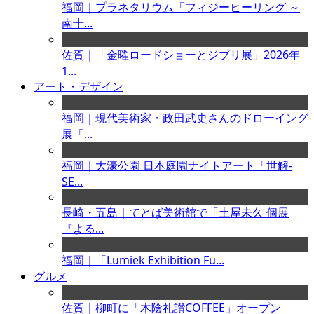
福岡｜プラネタリウム「フィジーヒーリング ～
南十...
佐賀｜「金曜ロードショーとジブリ展」2026年
1...
アート・デザイン
福岡｜現代美術家・政田武史さんのドローイング
展「...
福岡｜大濠公園 日本庭園ナイトアート「世解-
SE...
長崎・五島｜てとば美術館で「土屋未久 個展
『よる...
福岡｜「Lumiek Exhibition Fu...
グルメ
佐賀｜柳町に「木陰礼讃COFFEE」オープン