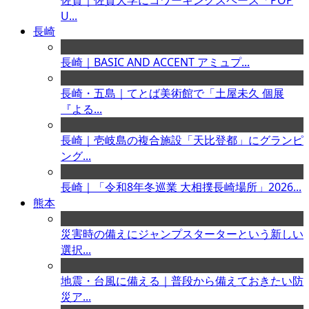
佐賀｜佐賀大学にコワーキングスペース「POP
U...
長崎
長崎｜BASIC AND ACCENT アミュプ...
長崎・五島｜てとば美術館で「土屋未久 個展
『よる...
長崎｜壱岐島の複合施設「天比登都」にグランピ
ング...
長崎｜「令和8年冬巡業 大相撲長崎場所」2026...
熊本
災害時の備えにジャンプスターターという新しい
選択...
地震・台風に備える｜普段から備えておきたい防
災ア...