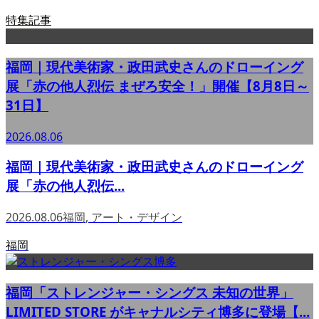
特集記事
福岡｜現代美術家・政田武史さんのドローイング
展「赤の他人烈伝 まぜろ安全！」開催【8月8日～
31日】
2026.08.06
福岡｜現代美術家・政田武史さんのドローイング
展「赤の他人烈伝...
2026.08.06
福岡
,
アート・デザイン
福岡
福岡「ストレンジャー・シングス 未知の世界」
LIMITED STORE がキャナルシティ博多に登場【...