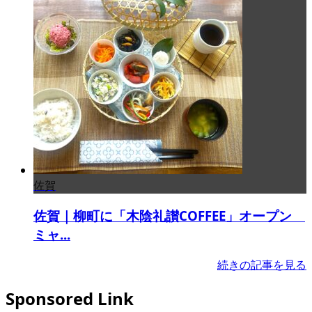
佐賀
佐賀｜柳町に「木陰礼讃COFFEE」オープン
ミャ...
続きの記事を見る
Sponsored Link