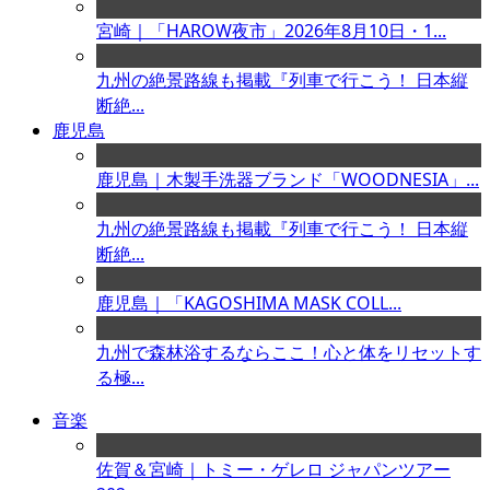
宮崎｜「HAROW夜市」2026年8月10日・1...
九州の絶景路線も掲載『列車で行こう！ 日本縦
断絶...
鹿児島
鹿児島｜木製手洗器ブランド「WOODNESIA」...
九州の絶景路線も掲載『列車で行こう！ 日本縦
断絶...
鹿児島｜「KAGOSHIMA MASK COLL...
九州で森林浴するならここ！心と体をリセットす
る極...
音楽
佐賀＆宮崎｜トミー・ゲレロ ジャパンツアー