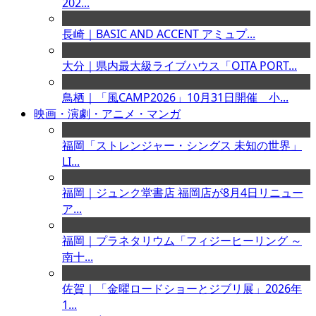
202...
長崎｜BASIC AND ACCENT アミュプ...
大分｜県内最大級ライブハウス「OITA PORT...
鳥栖｜「風CAMP2026」10月31日開催 小...
映画・演劇・アニメ・マンガ
福岡「ストレンジャー・シングス 未知の世界」
LI...
福岡｜ジュンク堂書店 福岡店が8月4日リニュー
ア...
福岡｜プラネタリウム「フィジーヒーリング ～
南十...
佐賀｜「金曜ロードショーとジブリ展」2026年
1...