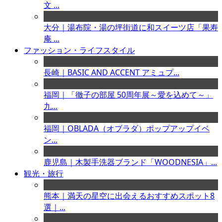
文 ...
大分｜湯布院・湯の坪街道に和スイーツ店「果寿
庵 ...
ファッション・ライフスタイル
長崎｜BASIC AND ACCENT アミュプ...
福岡｜「徹子の部屋 50周年展～愛を込めて～」
九...
福岡｜OBLADA（オブラダ）ポップアップイベ
ン...
鹿児島｜木製手洗器ブランド「WOODNESIA」...
観光・旅行
熊本｜満天の星空に出会えるおすすめスポット8
選｜...