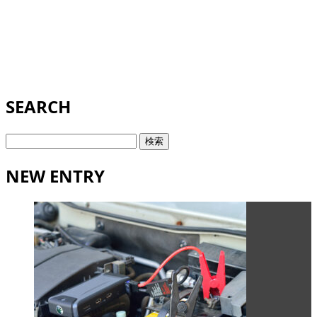
SEARCH
検
索:
NEW ENTRY