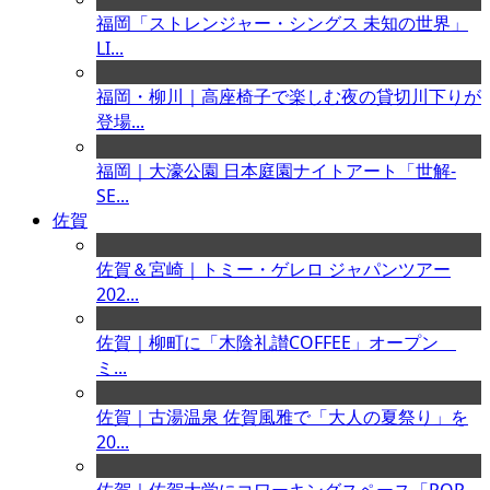
福岡「ストレンジャー・シングス 未知の世界」
LI...
福岡・柳川｜高座椅子で楽しむ夜の貸切川下りが
登場...
福岡｜大濠公園 日本庭園ナイトアート「世解-
SE...
佐賀
佐賀＆宮崎｜トミー・ゲレロ ジャパンツアー
202...
佐賀｜柳町に「木陰礼讃COFFEE」オープン
ミ...
佐賀｜古湯温泉 佐賀風雅で「大人の夏祭り」を
20...