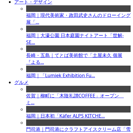
アート・デザイン
福岡｜現代美術家・政田武史さんのドローイング
展「...
福岡｜大濠公園 日本庭園ナイトアート「世解-
SE...
長崎・五島｜てとば美術館で「土屋未久 個展
『よる...
福岡｜「Lumiek Exhibition Fu...
グルメ
佐賀｜柳町に「木陰礼讃COFFEE」オープン
ミ...
福岡｜日本初「Käfer ALPS KITCHE...
門司港｜門司港にクラフトアイスクリーム店「雪