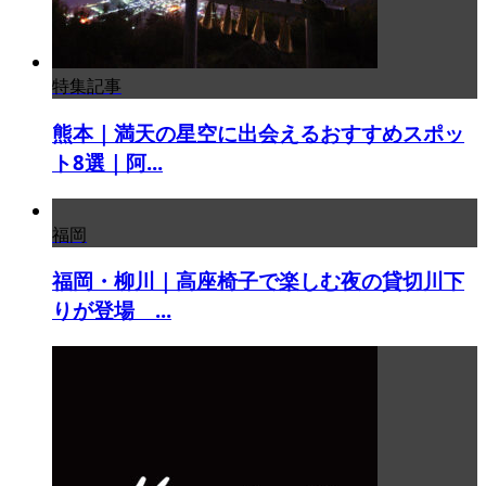
特集記事
熊本｜満天の星空に出会えるおすすめスポッ
ト8選｜阿...
福岡
福岡・柳川｜高座椅子で楽しむ夜の貸切川下
りが登場 ...