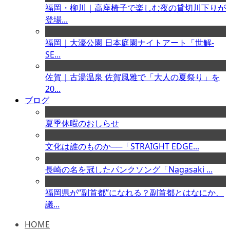
福岡・柳川｜高座椅子で楽しむ夜の貸切川下りが
登場...
福岡｜大濠公園 日本庭園ナイトアート「世解-
SE...
佐賀｜古湯温泉 佐賀風雅で「大人の夏祭り」を
20...
ブログ
夏季休暇のおしらせ
文化は誰のものか──「STRAIGHT EDGE...
長崎の名を冠したパンクソング「Nagasaki ...
福岡県が“副首都”になれる？副首都とはなにか、
議...
HOME