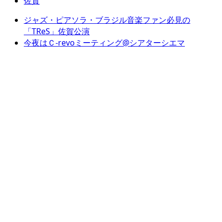
佐賀
ジャズ・ピアソラ・ブラジル音楽ファン必見の
「TReS」佐賀公演
今夜はＣ-revoミーティング@シアターシエマ