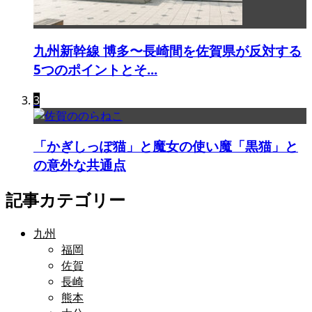
九州新幹線 博多〜長崎間を佐賀県が反対する
5つのポイントとそ...
3
「かぎしっぽ猫」と魔女の使い魔「黒猫」と
の意外な共通点
記事カテゴリー
九州
福岡
佐賀
長崎
熊本