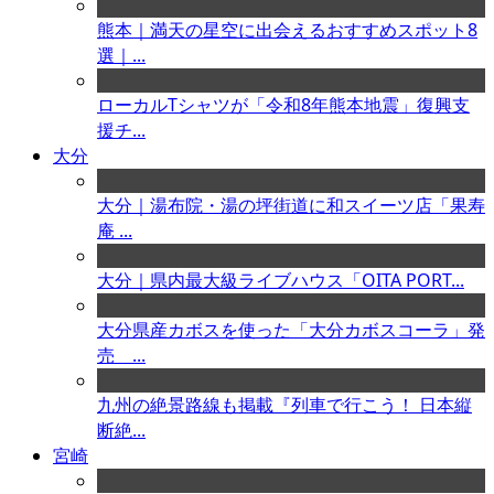
熊本｜満天の星空に出会えるおすすめスポット8
選｜...
ローカルTシャツが「令和8年熊本地震」復興支
援チ...
大分
大分｜湯布院・湯の坪街道に和スイーツ店「果寿
庵 ...
大分｜県内最大級ライブハウス「OITA PORT...
大分県産カボスを使った「大分カボスコーラ」発
売 ...
九州の絶景路線も掲載『列車で行こう！ 日本縦
断絶...
宮崎