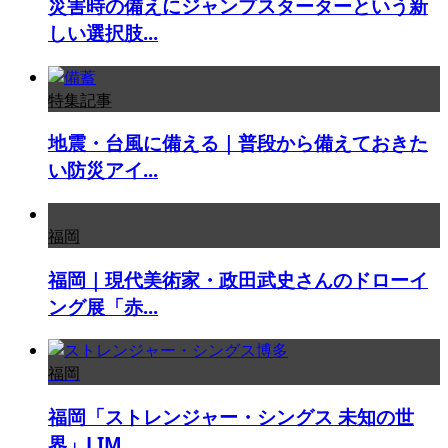
災害時の備えにジャンプスターターという新
しい選択肢...
特集記事
地震・台風に備える｜普段から備えておきた
い防災アイ...
福岡
福岡｜現代美術家・政田武史さんのドローイ
ング展「赤...
福岡
福岡「ストレンジャー・シングス 未知の世
界」LIM...