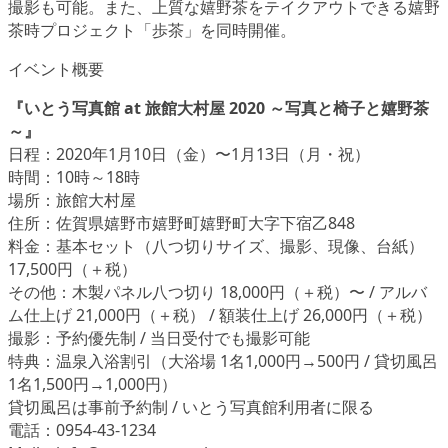
撮影も可能。また、上質な嬉野茶をテイクアウトできる嬉野
茶時プロジェクト
「歩茶」
を同時開催。
イベント概要
『いとう写真館 at 旅館大村屋 2020 ～写真と椅子と嬉野茶
～』
日程：2020年1月10日（金）〜1月13日（月・祝）
時間：10時～18時
場所：旅館大村屋
住所：佐賀県嬉野市嬉野町嬉野町大字下宿乙848
料金：基本セット（八つ切りサイズ、撮影、現像、台紙）
17,500円（＋税）
その他：木製パネル八つ切り 18,000円（＋税）〜 / アルバ
ム仕上げ 21,000円（＋税） / 額装仕上げ 26,000円（＋税）
撮影：予約優先制 / 当日受付でも撮影可能
特典：温泉入浴割引（大浴場 1名1,000円→500円 / 貸切風呂
1名1,500円→1,000円）
貸切風呂は事前予約制 / いとう写真館利用者に限る
電話：0954-43-1234