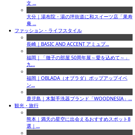
文 ...
大分｜湯布院・湯の坪街道に和スイーツ店「果寿
庵 ...
ファッション・ライフスタイル
長崎｜BASIC AND ACCENT アミュプ...
福岡｜「徹子の部屋 50周年展～愛を込めて～」
九...
福岡｜OBLADA（オブラダ）ポップアップイベ
ン...
鹿児島｜木製手洗器ブランド「WOODNESIA」...
観光・旅行
熊本｜満天の星空に出会えるおすすめスポット8
選｜...