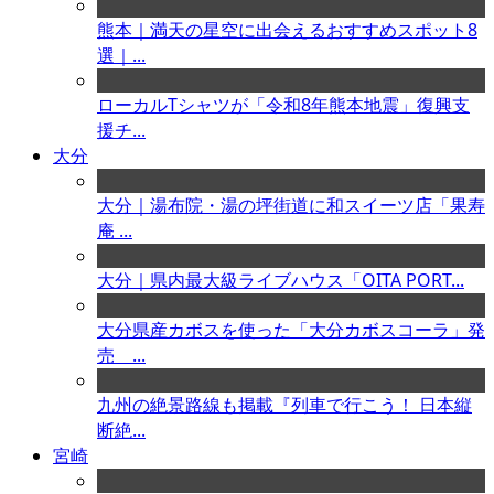
熊本｜満天の星空に出会えるおすすめスポット8
選｜...
ローカルTシャツが「令和8年熊本地震」復興支
援チ...
大分
大分｜湯布院・湯の坪街道に和スイーツ店「果寿
庵 ...
大分｜県内最大級ライブハウス「OITA PORT...
大分県産カボスを使った「大分カボスコーラ」発
売 ...
九州の絶景路線も掲載『列車で行こう！ 日本縦
断絶...
宮崎