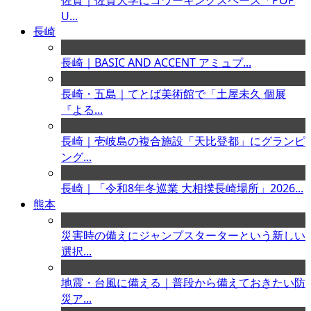
佐賀｜佐賀大学にコワーキングスペース「POP
U...
長崎
長崎｜BASIC AND ACCENT アミュプ...
長崎・五島｜てとば美術館で「土屋未久 個展
『よる...
長崎｜壱岐島の複合施設「天比登都」にグランピ
ング...
長崎｜「令和8年冬巡業 大相撲長崎場所」2026...
熊本
災害時の備えにジャンプスターターという新しい
選択...
地震・台風に備える｜普段から備えておきたい防
災ア...