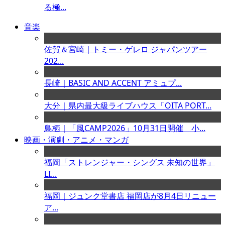
る極...
音楽
佐賀＆宮崎｜トミー・ゲレロ ジャパンツアー
202...
長崎｜BASIC AND ACCENT アミュプ...
大分｜県内最大級ライブハウス「OITA PORT...
鳥栖｜「風CAMP2026」10月31日開催 小...
映画・演劇・アニメ・マンガ
福岡「ストレンジャー・シングス 未知の世界」
LI...
福岡｜ジュンク堂書店 福岡店が8月4日リニュー
ア...