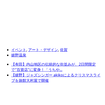
イベント
,
アート・デザイン
,
佐賀
嬉野温泉
【有田】内山地区の伝統的な街並みが、2日間限定
で"百貨店"に変身！「うちや...
【嬉野】ジャズシンガー akikoによるクリスマスライ
ブを旅館大村屋で開催