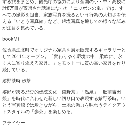
する旅をまとめ、観光庁の協力により全国の小・中・高校に
計8万冊が寄贈され話題になった「ニッポンの嵐」では、す
べての撮影を担当。家族写真を撮るという行為の大切さを伝
える「いとう写真館」など、銀塩写真を通しての様々な試み
が注目を集めている。
bookMt.
佐賀県江北町でオリジナル家具を展示販売するギャラリーと
して2011年オープン。「変わりゆく環境の中、柔軟に、永
く人に寄り添える家具。」をモットーに質の高い家具を作り
続けている。
嬉野茶時 歩茶
嬉野が誇る歴史的伝統文化「嬉野茶」「温泉」「肥前吉田
焼」を時代に合わせた新しい切り口で表現する嬉野茶時。い
とう写真館では歩きながら、土地の魅力を味わうテイクアウ
トスタイルの「歩茶」を楽しめる。
フライヤー