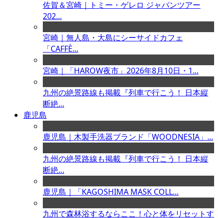
佐賀＆宮崎｜トミー・ゲレロ ジャパンツアー
202...
宮崎｜無人島・大島にシーサイドカフェ
「CAFFÈ...
宮崎｜「HAROW夜市」2026年8月10日・1...
九州の絶景路線も掲載『列車で行こう！ 日本縦
断絶...
鹿児島
鹿児島｜木製手洗器ブランド「WOODNESIA」...
九州の絶景路線も掲載『列車で行こう！ 日本縦
断絶...
鹿児島｜「KAGOSHIMA MASK COLL...
九州で森林浴するならここ！心と体をリセットす