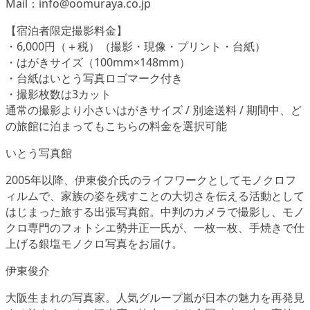
Mail：info@oomuraya.co.jp
【宿泊者限定撮影料金】
・6,000円（＋税）（撮影・現像・プリント・台紙）
・はがきサイズ（100mm×148mm）
・台紙はいとう写真ロゴマーク付き
・撮影枚数は3カット
通常の撮影より小さいはがきサイズ / 別途送料 / 期間中、ど
の旅館に泊まってもこちらの料金を選択可能
いとう写真館
2005年以降、伊東俊介氏のライフワークとしてモノクロフ
ィルムで、家族の姿を残すことの大切さを伝える活動として
はじまった旅する出張写真館。中判のカメラで撮影し、モノ
クロ専門のフォトシエ勢井正一氏が、一枚一枚、手焼きで仕
上げる銀塩モノクロ写真をお届け。
伊東俊介
大阪生まれの写真家。人気グループ嵐が日本の魅力を再発見