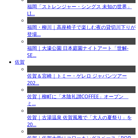
福岡「ストレンジャー・シングス 未知の世界」
LI...
福岡・柳川｜高座椅子で楽しむ夜の貸切川下りが
登場...
福岡｜大濠公園 日本庭園ナイトアート「世解-
SE...
佐賀
佐賀＆宮崎｜トミー・ゲレロ ジャパンツアー
202...
佐賀｜柳町に「木陰礼讃COFFEE」オープン
ミ...
佐賀｜古湯温泉 佐賀風雅で「大人の夏祭り」を
20...