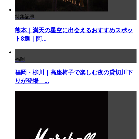
特集記事
熊本｜満天の星空に出会えるおすすめスポッ
ト8選｜阿...
福岡
福岡・柳川｜高座椅子で楽しむ夜の貸切川下
りが登場 ...