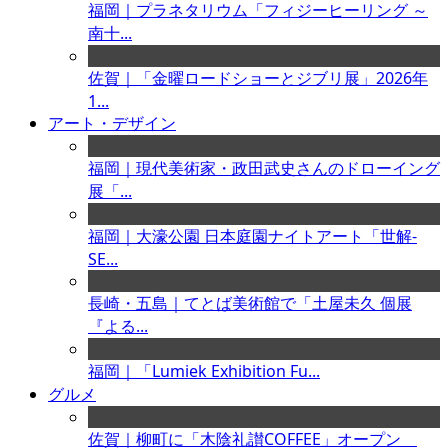
福岡｜プラネタリウム「フィジーヒーリング ～
南十...
佐賀｜「金曜ロードショーとジブリ展」2026年
1...
アート・デザイン
福岡｜現代美術家・政田武史さんのドローイング
展「...
福岡｜大濠公園 日本庭園ナイトアート「世解-
SE...
長崎・五島｜てとば美術館で「土屋未久 個展
『よる...
福岡｜「Lumiek Exhibition Fu...
グルメ
佐賀｜柳町に「木陰礼讃COFFEE」オープン