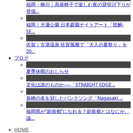
福岡・柳川｜高座椅子で楽しむ夜の貸切川下りが
登場...
福岡｜大濠公園 日本庭園ナイトアート「世解-
SE...
佐賀｜古湯温泉 佐賀風雅で「大人の夏祭り」を
20...
ブログ
夏季休暇のおしらせ
文化は誰のものか──「STRAIGHT EDGE...
長崎の名を冠したパンクソング「Nagasaki ...
福岡県が“副首都”になれる？副首都とはなにか、
議...
HOME