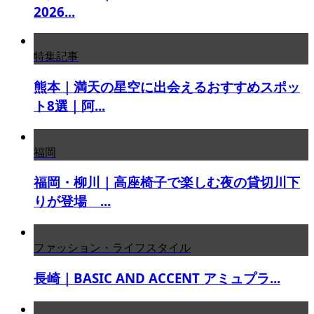
2026...
特集記事
熊本｜満天の星空に出会えるおすすめスポッ
ト8選｜阿...
福岡
福岡・柳川｜高座椅子で楽しむ夜の貸切川下
りが登場 ...
ファッション・ライフスタイル
長崎｜BASIC AND ACCENT アミュプラ...