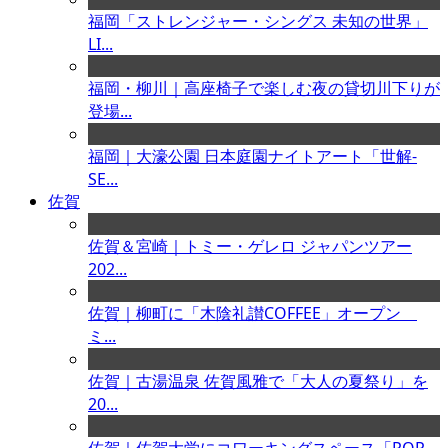
福岡「ストレンジャー・シングス 未知の世界」
LI...
福岡・柳川｜高座椅子で楽しむ夜の貸切川下りが
登場...
福岡｜大濠公園 日本庭園ナイトアート「世解-
SE...
佐賀
佐賀＆宮崎｜トミー・ゲレロ ジャパンツアー
202...
佐賀｜柳町に「木陰礼讃COFFEE」オープン
ミ...
佐賀｜古湯温泉 佐賀風雅で「大人の夏祭り」を
20...