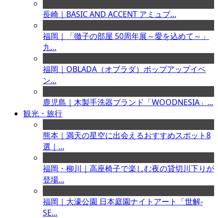
長崎｜BASIC AND ACCENT アミュプ...
福岡｜「徹子の部屋 50周年展～愛を込めて～」
九...
福岡｜OBLADA（オブラダ）ポップアップイベ
ン...
鹿児島｜木製手洗器ブランド「WOODNESIA」...
観光・旅行
熊本｜満天の星空に出会えるおすすめスポット8
選｜...
福岡・柳川｜高座椅子で楽しむ夜の貸切川下りが
登場...
福岡｜大濠公園 日本庭園ナイトアート「世解-
SE...