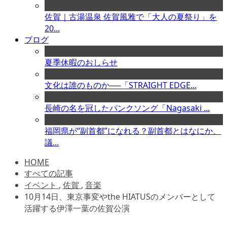
佐賀｜古湯温泉 佐賀風雅で「大人の夏祭り」を
20...
ブログ
夏季休暇のおしらせ
文化は誰のものか──「STRAIGHT EDGE...
長崎の名を冠したパンクソング「Nagasaki ...
福岡県が“副首都”になれる？副首都とはなにか、
議...
HOME
すべての記事
イベント
,
佐賀
,
音楽
10月14日、東京事変やthe HIATUSのメンバーとして
活躍する伊澤一葉の佐賀公演