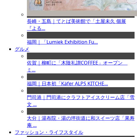
長崎・五島｜てとば美術館で「土屋未久 個展
『よる...
福岡｜「Lumiek Exhibition Fu...
グルメ
佐賀｜柳町に「木陰礼讃COFFEE」オープン
ミ...
福岡｜日本初「Käfer ALPS KITCHE...
門司港｜門司港にクラフトアイスクリーム店「雪
文 ...
大分｜湯布院・湯の坪街道に和スイーツ店「果寿
庵 ...
ファッション・ライフスタイル