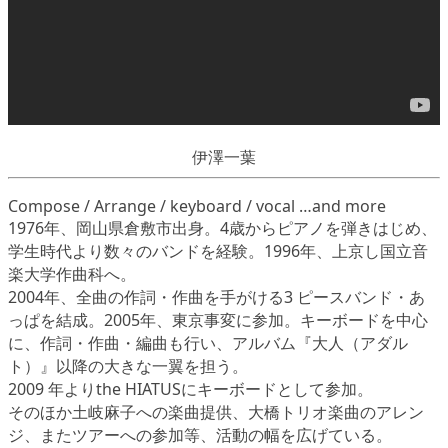
伊澤一葉
Compose / Arrange / keyboard / vocal …and more
1976年、岡山県倉敷市出身。4歳からピアノを弾きはじめ、
学生時代より数々のバンドを経験。1996年、上京し国立音
楽大学作曲科へ。
2004年、全曲の作詞・作曲を手がける3 ピースバンド・あ
っぱを結成。2005年、東京事変に参加。キーボードを中心
に、作詞・作曲・編曲も行い、アルバム『大人（アダル
ト）』以降の大きな一翼を担う。
2009 年よりthe HIATUSにキーボードとして参加。
そのほか土岐麻子への楽曲提供、大橋トリオ楽曲のアレン
ジ、またツアーへの参加等、活動の幅を広げている。