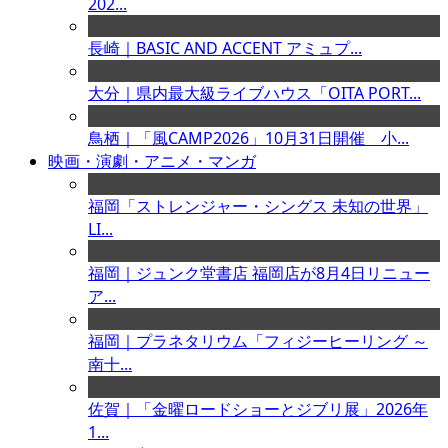
202...
長崎｜BASIC AND ACCENT アミュプ...
大分｜県内最大級ライブハウス「OITA PORT...
鳥栖｜「風CAMP2026」10月31日開催 小...
映画・演劇・アニメ・マンガ
福岡「ストレンジャー・シングス 未知の世界」
LI...
福岡｜ジュンク堂書店 福岡店が8月4日リニュー
ア...
福岡｜プラネタリウム「フィジーヒーリング ～
南十...
佐賀｜「金曜ロードショーとジブリ展」2026年
1...