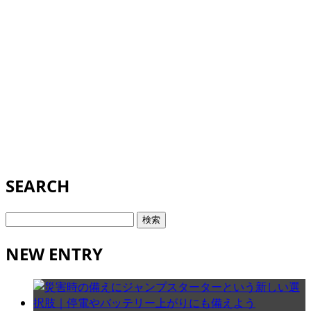
SEARCH
検
索:
NEW ENTRY