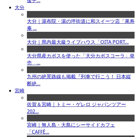
援チ...
大分
大分｜湯布院・湯の坪街道に和スイーツ店「果寿
庵 ...
大分｜県内最大級ライブハウス「OITA PORT...
大分県産カボスを使った「大分カボスコーラ」発
売 ...
九州の絶景路線も掲載『列車で行こう！ 日本縦
断絶...
宮崎
佐賀＆宮崎｜トミー・ゲレロ ジャパンツアー
202...
宮崎｜無人島・大島にシーサイドカフェ
「CAFFÈ...