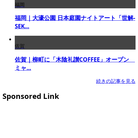
福岡
福岡｜大濠公園 日本庭園ナイトアート「世解-
SEK...
佐賀
佐賀｜柳町に「木陰礼讃COFFEE」オープン
ミャ...
続きの記事を見る
Sponsored Link