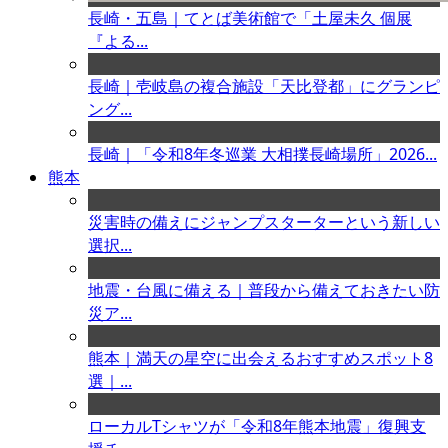
長崎・五島｜てとば美術館で「土屋未久 個展
『よる...
長崎｜壱岐島の複合施設「天比登都」にグランピ
ング...
長崎｜「令和8年冬巡業 大相撲長崎場所」2026...
熊本
災害時の備えにジャンプスターターという新しい
選択...
地震・台風に備える｜普段から備えておきたい防
災ア...
熊本｜満天の星空に出会えるおすすめスポット8
選｜...
ローカルTシャツが「令和8年熊本地震」復興支