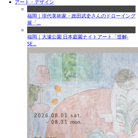
アート・デザイン
福岡｜現代美術家・政田武史さんのドローイング
展「...
福岡｜大濠公園 日本庭園ナイトアート「世解-
SE...