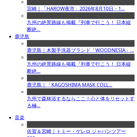
宮崎｜「HAROW夜市」2026年8月10日・1...
九州の絶景路線も掲載『列車で行こう！ 日本縦
断絶...
鹿児島
鹿児島｜木製手洗器ブランド「WOODNESIA」...
九州の絶景路線も掲載『列車で行こう！ 日本縦
断絶...
鹿児島｜「KAGOSHIMA MASK COLL...
九州で森林浴するならここ！心と体をリセットす
る極...
音楽
佐賀＆宮崎｜トミー・ゲレロ ジャパンツアー