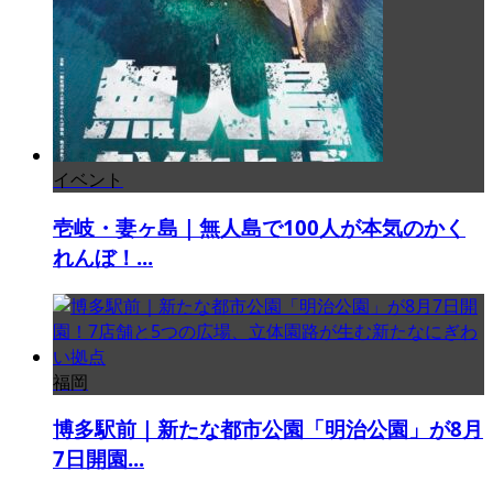
イベント
壱岐・妻ヶ島｜無人島で100人が本気のかく
れんぼ！...
福岡
博多駅前｜新たな都市公園「明治公園」が8月
7日開園...