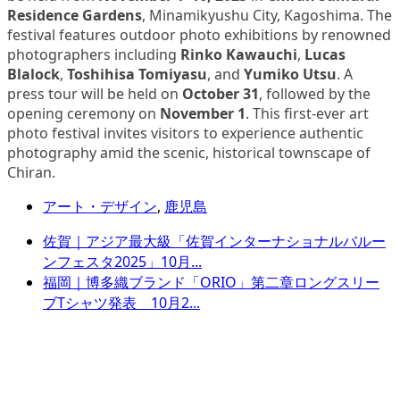
Residence Gardens
, Minamikyushu City, Kagoshima. The
festival features outdoor photo exhibitions by renowned
photographers including
Rinko Kawauchi
,
Lucas
Blalock
,
Toshihisa Tomiyasu
, and
Yumiko Utsu
. A
press tour will be held on
October 31
, followed by the
opening ceremony on
November 1
. This first-ever art
photo festival invites visitors to experience authentic
photography amid the scenic, historical townscape of
Chiran.
アート・デザイン
,
鹿児島
佐賀｜アジア最大級「佐賀インターナショナルバルー
ンフェスタ2025」10月...
福岡｜博多織ブランド「ORIO」第二章ロングスリー
ブTシャツ発表 10月2...