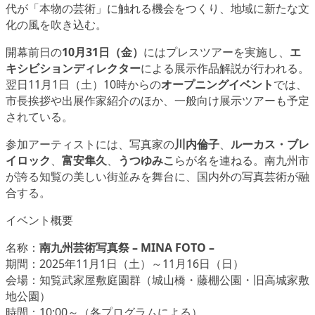
代が「本物の芸術」に触れる機会をつくり、地域に新たな文
化の風を吹き込む。
開幕前日の
10月31日（金）
にはプレスツアーを実施し、
エ
キシビションディレクター
による展示作品解説が行われる。
翌日11月1日（土）10時からの
オープニングイベント
では、
市長挨拶や出展作家紹介のほか、一般向け展示ツアーも予定
されている。
参加アーティストには、写真家の
川内倫子
、
ルーカス・ブレ
イロック
、
富安隼久
、
うつゆみこ
らが名を連ねる。南九州市
が誇る知覧の美しい街並みを舞台に、国内外の写真芸術が融
合する。
イベント概要
名称：
南九州芸術写真祭 – MINA FOTO –
期間：2025年11月1日（土）～11月16日（日）
会場：知覧武家屋敷庭園群（城山橋・藤棚公園・旧高城家敷
地公園）
時間：10:00～（各プログラムによる）