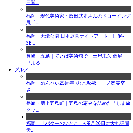
日開...
福岡｜現代美術家・政田武史さんのドローイング
展「...
福岡｜大濠公園 日本庭園ナイトアート「世解-
SE...
長崎・五島｜てとば美術館で「土屋未久 個展
『よる...
グルメ
福岡｜めんべい25周年×乃木坂46！一ノ瀬美空
さ...
長崎・新上五島町｜五島の恵みを詰めた「しま旅
クッ...
福岡｜「バターのいとこ」が8月26日に大丸福岡
天...