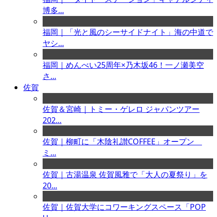
博多...
福岡｜「光と風のシーサイドナイト」海の中道で
ヤシ...
福岡｜めんべい25周年×乃木坂46！一ノ瀬美空
さ...
佐賀
佐賀＆宮崎｜トミー・ゲレロ ジャパンツアー
202...
佐賀｜柳町に「木陰礼讃COFFEE」オープン
ミ...
佐賀｜古湯温泉 佐賀風雅で「大人の夏祭り」を
20...
佐賀｜佐賀大学にコワーキングスペース「POP