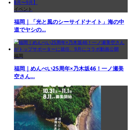
イベント
福岡｜「光と風のシーサイドナイト」海の中
道でヤシの...
福岡
福岡｜めんべい25周年×乃木坂46！一ノ瀬美
空さん...