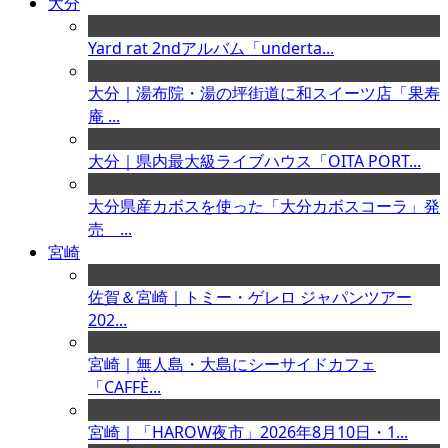
大分
Yard rat 2ndアルバム「underta...
大分｜湯布院・湯の坪街道に和スイーツ店「果寿
庵 ...
大分｜県内最大級ライブハウス「OITA PORT...
大分県産カボスを使った「大分カボスコーラ」発
売 ...
宮崎
佐賀＆宮崎｜トミー・ゲレロ ジャパンツアー
202...
宮崎｜無人島・大島にシーサイドカフェ
「CAFFÈ...
宮崎｜「HAROW夜市」2026年8月10日・1...