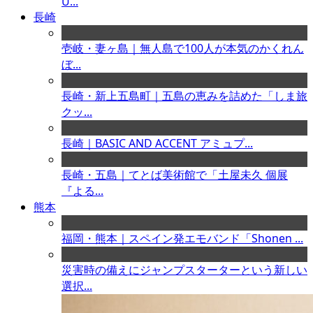
U...
長崎
壱岐・妻ヶ島｜無人島で100人が本気のかくれん
ぼ...
長崎・新上五島町｜五島の恵みを詰めた「しま旅
クッ...
長崎｜BASIC AND ACCENT アミュプ...
長崎・五島｜てとば美術館で「土屋未久 個展
『よる...
熊本
福岡・熊本｜スペイン発エモバンド「Shonen ...
災害時の備えにジャンプスターターという新しい
選択...