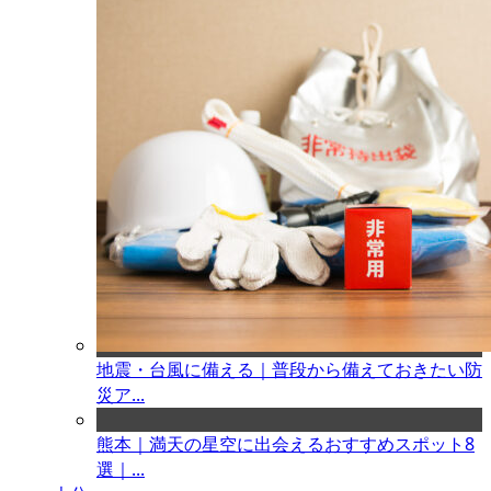
地震・台風に備える｜普段から備えておきたい防
災ア...
熊本｜満天の星空に出会えるおすすめスポット8
選｜...