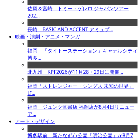
佐賀＆宮崎｜トミー・ゲレロ ジャパンツアー
202...
長崎｜BASIC AND ACCENT アミュプ...
映画・演劇・アニメ・マンガ
福岡｜「タイトーステーション」キャナルシティ
博多...
北九州｜KPF2026が11月28・29日に開催...
福岡「ストレンジャー・シングス 未知の世界」
LI...
福岡｜ジュンク堂書店 福岡店が8月4日リニュー
ア...
アート・デザイン
博多駅前｜新たな都市公園「明治公園」が8月7