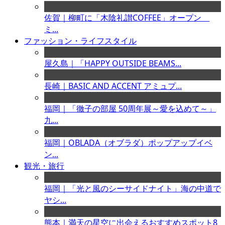
佐賀｜柳町に「木陰礼讃COFFEE」オープン
ミ...
ファッション・ライフスタイル
屋久島｜「HAPPY OUTSIDE BEAMS...
長崎｜BASIC AND ACCENT アミュプ...
福岡｜「徹子の部屋 50周年展～愛を込めて～」
九...
福岡｜OBLADA（オブラダ）ポップアップイベ
ン...
観光・旅行
福岡｜「光と風のシーサイドナイト」海の中道で
ヤシ...
熊本｜満天の星空に出会えるおすすめスポット8