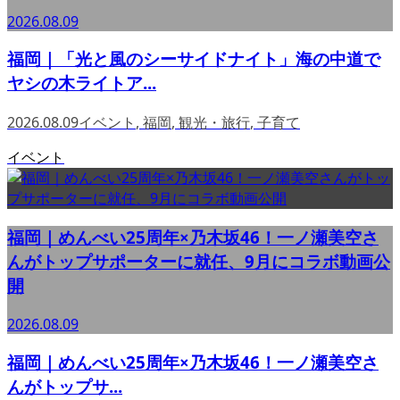
2026.08.09
福岡｜「光と風のシーサイドナイト」海の中道で
ヤシの木ライトア...
2026.08.09
イベント
,
福岡
,
観光・旅行
,
子育て
イベント
福岡｜めんべい25周年×乃木坂46！一ノ瀬美空さ
んがトップサポーターに就任、9月にコラボ動画公
開
2026.08.09
福岡｜めんべい25周年×乃木坂46！一ノ瀬美空さ
んがトップサ...