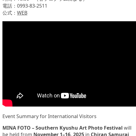
電話：0993-83-2511
公式：
WEB
Event Summary for International Visitors
MINA FOTO – Southern Kyushu Art Photo Festival
will
be held from
November 1–16, 2025
in
Chiran Samurai