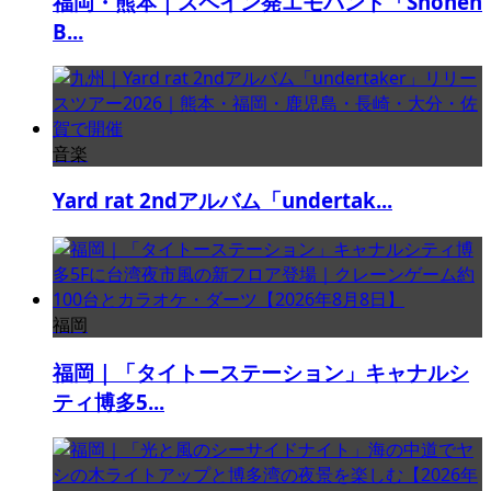
福岡・熊本｜スペイン発エモバンド「Shonen
B...
音楽
Yard rat 2ndアルバム「undertak...
福岡
福岡｜「タイトーステーション」キャナルシ
ティ博多5...