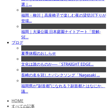
選｜...
福岡・柳川｜高座椅子で楽しむ夜の貸切川下りが
登場...
福岡｜大濠公園 日本庭園ナイトアート「世解-
SE...
ブログ
夏季休暇のおしらせ
文化は誰のものか──「STRAIGHT EDGE...
長崎の名を冠したパンクソング「Nagasaki ...
福岡県が“副首都”になれる？副首都とはなにか、
議...
HOME
すべての記事