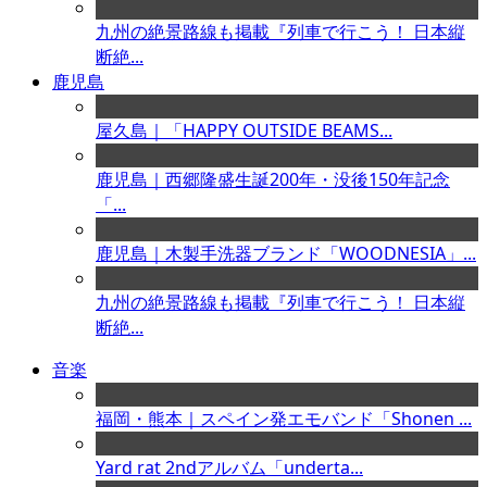
九州の絶景路線も掲載『列車で行こう！ 日本縦
断絶...
鹿児島
屋久島｜「HAPPY OUTSIDE BEAMS...
鹿児島｜西郷隆盛生誕200年・没後150年記念
「...
鹿児島｜木製手洗器ブランド「WOODNESIA」...
九州の絶景路線も掲載『列車で行こう！ 日本縦
断絶...
音楽
福岡・熊本｜スペイン発エモバンド「Shonen ...
Yard rat 2ndアルバム「underta...