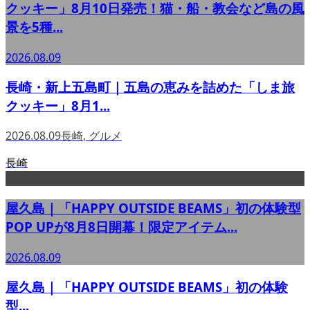
クッキー」8月10日発売！猫・船・教会など島の風
景を5種...
2026.08.09
長崎・新上五島町｜五島の恵みを詰めた「しま旅
クッキー」8月1...
2026.08.09
長崎
,
グルメ
長崎
屋久島｜「HAPPY OUTSIDE BEAMS」初の体験型
POP UPが8月8日開幕！限定アイテム...
2026.08.09
屋久島｜「HAPPY OUTSIDE BEAMS」初の体験
型...