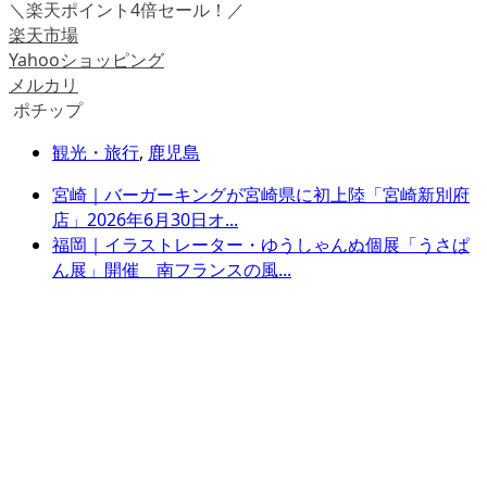
＼楽天ポイント4倍セール！／
楽天市場
Yahooショッピング
メルカリ
ポチップ
観光・旅行
,
鹿児島
宮崎｜バーガーキングが宮崎県に初上陸「宮崎新別府
店」2026年6月30日オ...
福岡｜イラストレーター・ゆうしゃんぬ個展「うさぱ
ん展」開催 南フランスの風...