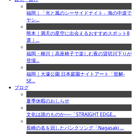
福岡｜「光と風のシーサイドナイト」海の中道で
ヤシ...
熊本｜満天の星空に出会えるおすすめスポット8
選｜...
福岡・柳川｜高座椅子で楽しむ夜の貸切川下りが
登場...
福岡｜大濠公園 日本庭園ナイトアート「世解-
SE...
ブログ
夏季休暇のおしらせ
文化は誰のものか──「STRAIGHT EDGE...
長崎の名を冠したパンクソング「Nagasaki ...