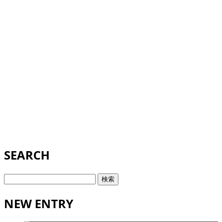
SEARCH
検
索:
NEW ENTRY