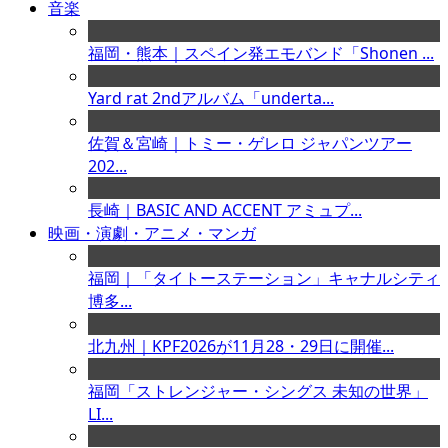
音楽
福岡・熊本｜スペイン発エモバンド「Shonen ...
Yard rat 2ndアルバム「underta...
佐賀＆宮崎｜トミー・ゲレロ ジャパンツアー
202...
長崎｜BASIC AND ACCENT アミュプ...
映画・演劇・アニメ・マンガ
福岡｜「タイトーステーション」キャナルシティ
博多...
北九州｜KPF2026が11月28・29日に開催...
福岡「ストレンジャー・シングス 未知の世界」
LI...