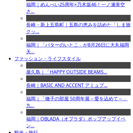
福岡｜めんべい25周年×乃木坂46！一ノ瀬美空
さ...
長崎・新上五島町｜五島の恵みを詰めた「しま旅
クッ...
福岡｜「バターのいとこ」が8月26日に大丸福岡
天...
ファッション・ライフスタイル
屋久島｜「HAPPY OUTSIDE BEAMS...
長崎｜BASIC AND ACCENT アミュプ...
福岡｜「徹子の部屋 50周年展～愛を込めて～」
九...
福岡｜OBLADA（オブラダ）ポップアップイベ
ン...
観光・旅行