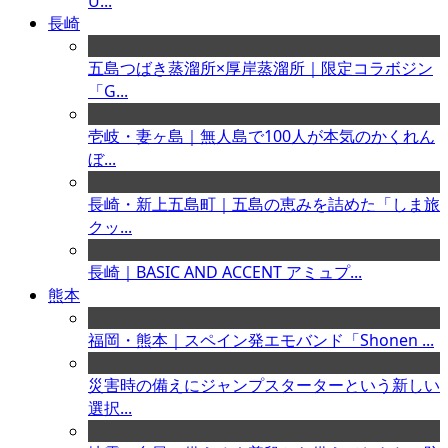
U...
長崎
五島つばき蒸溜所×厚岸蒸溜所｜限定コラボジン
「G...
壱岐・妻ヶ島｜無人島で100人が本気のかくれん
ぼ...
長崎・新上五島町｜五島の恵みを詰めた「しま旅
クッ...
長崎｜BASIC AND ACCENT アミュプ...
熊本
福岡・熊本｜スペイン発エモバンド「Shonen ...
災害時の備えにジャンプスターターという新しい
選択...