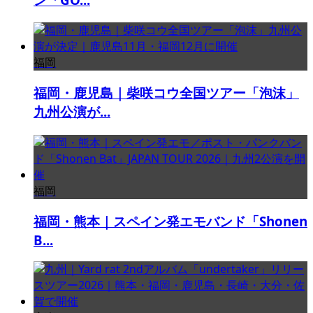
福岡
福岡・鹿児島｜柴咲コウ全国ツアー「泡沫」
九州公演が...
福岡
福岡・熊本｜スペイン発エモバンド「Shonen
B...