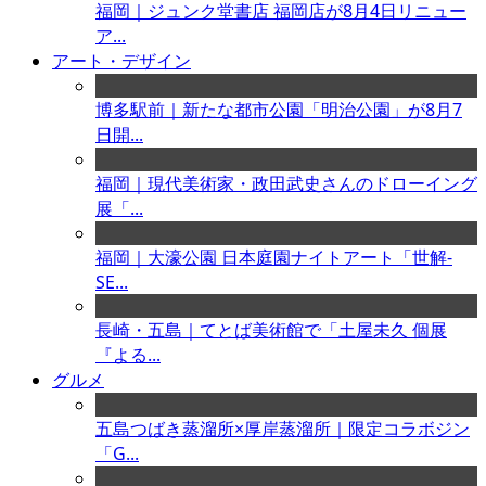
福岡｜ジュンク堂書店 福岡店が8月4日リニュー
ア...
アート・デザイン
博多駅前｜新たな都市公園「明治公園」が8月7
日開...
福岡｜現代美術家・政田武史さんのドローイング
展「...
福岡｜大濠公園 日本庭園ナイトアート「世解-
SE...
長崎・五島｜てとば美術館で「土屋未久 個展
『よる...
グルメ
五島つばき蒸溜所×厚岸蒸溜所｜限定コラボジン
「G...