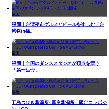
福岡
福岡｜台湾夜市グルメとビールを楽しむ「台
湾祭in福...
福岡
福岡｜全国のダンススタジオが頂点を競う
「第一生命 ...
長崎
五島つばき蒸溜所×厚岸蒸溜所｜限定コラボジ
ン「GO...