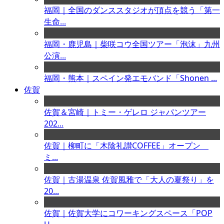
福岡｜全国のダンススタジオが頂点を競う「第一
生命...
福岡・鹿児島｜柴咲コウ全国ツアー「泡沫」九州
公演...
福岡・熊本｜スペイン発エモバンド「Shonen ...
佐賀
佐賀＆宮崎｜トミー・ゲレロ ジャパンツアー
202...
佐賀｜柳町に「木陰礼讃COFFEE」オープン
ミ...
佐賀｜古湯温泉 佐賀風雅で「大人の夏祭り」を
20...
佐賀｜佐賀大学にコワーキングスペース「POP