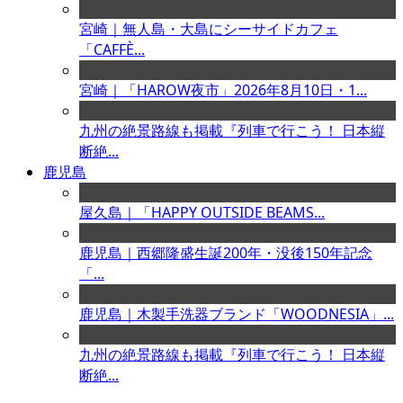
宮崎｜無人島・大島にシーサイドカフェ
「CAFFÈ...
宮崎｜「HAROW夜市」2026年8月10日・1...
九州の絶景路線も掲載『列車で行こう！ 日本縦
断絶...
鹿児島
屋久島｜「HAPPY OUTSIDE BEAMS...
鹿児島｜西郷隆盛生誕200年・没後150年記念
「...
鹿児島｜木製手洗器ブランド「WOODNESIA」...
九州の絶景路線も掲載『列車で行こう！ 日本縦
断絶...