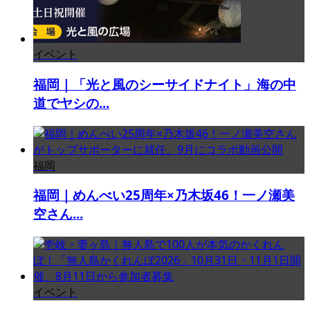
イベント
福岡｜「光と風のシーサイドナイト」海の中
道でヤシの...
福岡
福岡｜めんべい25周年×乃木坂46！一ノ瀬美
空さん...
イベント