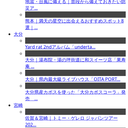
地震・台風に備える｜普段から備えておきたい防
災ア...
熊本｜満天の星空に出会えるおすすめスポット8
選｜...
大分
Yard rat 2ndアルバム「underta...
大分｜湯布院・湯の坪街道に和スイーツ店「果寿
庵 ...
大分｜県内最大級ライブハウス「OITA PORT...
大分県産カボスを使った「大分カボスコーラ」発
売 ...
宮崎
佐賀＆宮崎｜トミー・ゲレロ ジャパンツアー
202...