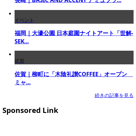
イベント
福岡｜大濠公園 日本庭園ナイトアート「世解-
SEK...
佐賀
佐賀｜柳町に「木陰礼讃COFFEE」オープン
ミャ...
続きの記事を見る
Sponsored Link