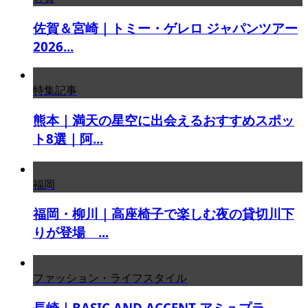
佐賀＆宮崎｜トミー・ゲレロ ジャパンツアー
2026...
特集記事
熊本｜満天の星空に出会えるおすすめスポッ
ト8選｜阿...
福岡
福岡・柳川｜高座椅子で楽しむ夜の貸切川下
りが登場 ...
ファッション・ライフスタイル
長崎｜BASIC AND ACCENT アミュプラ...