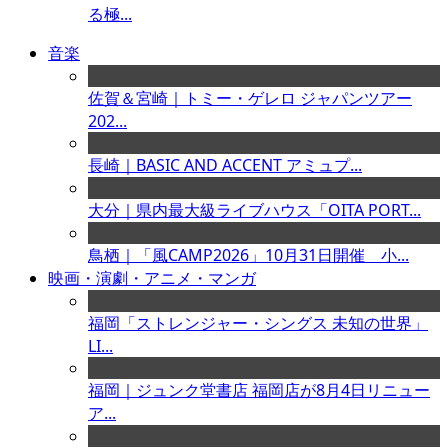
る極...
音楽
佐賀＆宮崎｜トミー・ゲレロ ジャパンツアー
202...
長崎｜BASIC AND ACCENT アミュプ...
大分｜県内最大級ライブハウス「OITA PORT...
鳥栖｜「風CAMP2026」10月31日開催 小...
映画・演劇・アニメ・マンガ
福岡「ストレンジャー・シングス 未知の世界」
LI...
福岡｜ジュンク堂書店 福岡店が8月4日リニュー
ア...