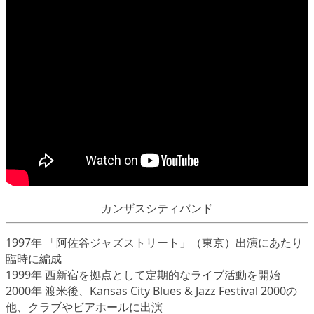
カンザスシティバンド
1997年 「阿佐谷ジャズストリート」（東京）出演にあたり
臨時に編成
1999年 西新宿を拠点として定期的なライブ活動を開始
2000年 渡米後、Kansas City Blues & Jazz Festival 2000の
他、クラブやビアホールに出演