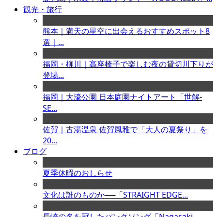
観光・旅行
熊本｜満天の星空に出会えるおすすめスポット8
選｜...
福岡・柳川｜高座椅子で楽しむ夜の貸切川下りが
登場...
福岡｜大濠公園 日本庭園ナイトアート「世解-
SE...
佐賀｜古湯温泉 佐賀風雅で「大人の夏祭り」を
20...
ブログ
夏季休暇のおしらせ
文化は誰のものか──「STRAIGHT EDGE...
長崎の名を冠したパンクソング「Nagasaki ...