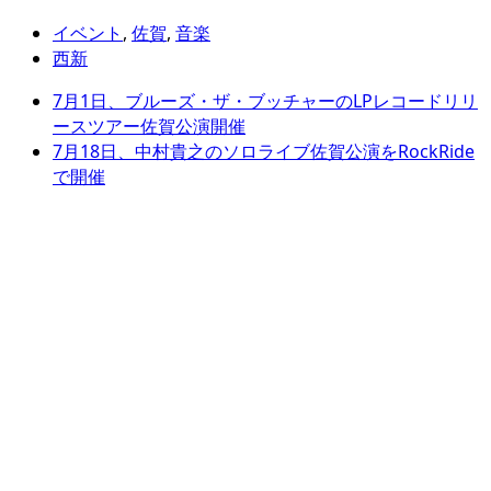
イベント
,
佐賀
,
音楽
西新
7月1日、ブルーズ・ザ・ブッチャーのLPレコードリリ
ースツアー佐賀公演開催
7月18日、中村貴之のソロライブ佐賀公演をRockRide
で開催