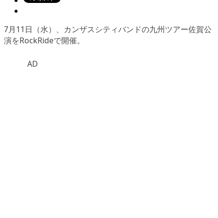
7月11日（水）、
カンザスシティバンド
の九州ツアー佐賀公
演をRockRideで開催。
AD