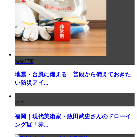
特集記事
地震・台風に備える｜普段から備えておきた
い防災アイ...
福岡
福岡｜現代美術家・政田武史さんのドローイ
ング展「赤...