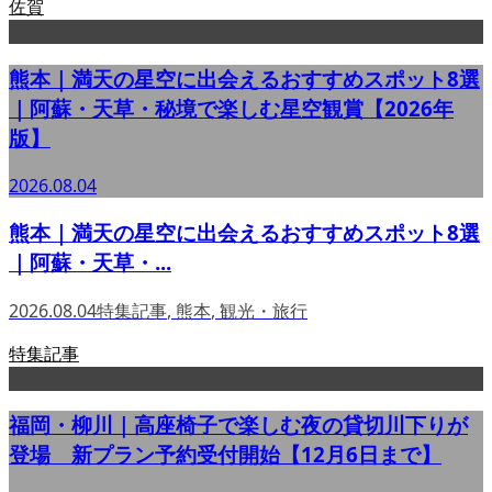
佐賀
熊本｜満天の星空に出会えるおすすめスポット8選
｜阿蘇・天草・秘境で楽しむ星空観賞【2026年
版】
2026.08.04
熊本｜満天の星空に出会えるおすすめスポット8選
｜阿蘇・天草・...
2026.08.04
特集記事
,
熊本
,
観光・旅行
特集記事
福岡・柳川｜高座椅子で楽しむ夜の貸切川下りが
登場 新プラン予約受付開始【12月6日まで】