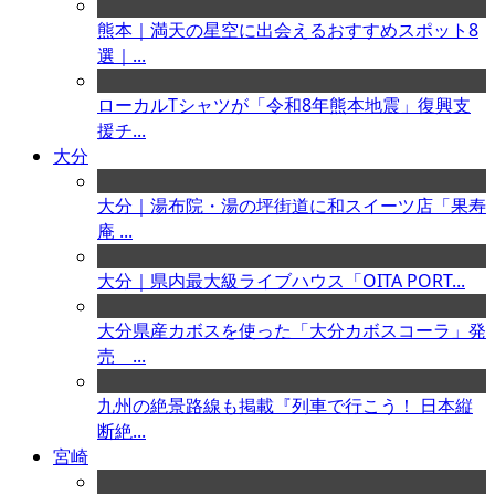
熊本｜満天の星空に出会えるおすすめスポット8
選｜...
ローカルTシャツが「令和8年熊本地震」復興支
援チ...
大分
大分｜湯布院・湯の坪街道に和スイーツ店「果寿
庵 ...
大分｜県内最大級ライブハウス「OITA PORT...
大分県産カボスを使った「大分カボスコーラ」発
売 ...
九州の絶景路線も掲載『列車で行こう！ 日本縦
断絶...
宮崎