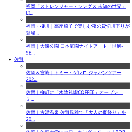
福岡「ストレンジャー・シングス 未知の世界」
LI...
福岡・柳川｜高座椅子で楽しむ夜の貸切川下りが
登場...
福岡｜大濠公園 日本庭園ナイトアート「世解-
SE...
佐賀
佐賀＆宮崎｜トミー・ゲレロ ジャパンツアー
202...
佐賀｜柳町に「木陰礼讃COFFEE」オープン
ミ...
佐賀｜古湯温泉 佐賀風雅で「大人の夏祭り」を
20...