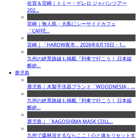
佐賀＆宮崎｜トミー・ゲレロ ジャパンツアー
202...
宮崎｜無人島・大島にシーサイドカフェ
「CAFFÈ...
宮崎｜「HAROW夜市」2026年8月10日・1...
九州の絶景路線も掲載『列車で行こう！ 日本縦
断絶...
鹿児島
鹿児島｜木製手洗器ブランド「WOODNESIA」...
九州の絶景路線も掲載『列車で行こう！ 日本縦
断絶...
鹿児島｜「KAGOSHIMA MASK COLL...
九州で森林浴するならここ！心と体をリセットす