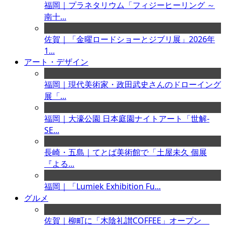
福岡｜プラネタリウム「フィジーヒーリング ～
南十...
佐賀｜「金曜ロードショーとジブリ展」2026年
1...
アート・デザイン
福岡｜現代美術家・政田武史さんのドローイング
展「...
福岡｜大濠公園 日本庭園ナイトアート「世解-
SE...
長崎・五島｜てとば美術館で「土屋未久 個展
『よる...
福岡｜「Lumiek Exhibition Fu...
グルメ
佐賀｜柳町に「木陰礼讃COFFEE」オープン