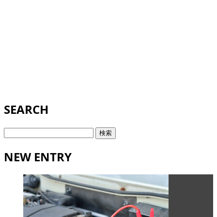
SEARCH
検
索:
NEW ENTRY