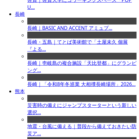
佐賀｜佐賀大学にコワーキングスペース「POP
U...
長崎
長崎｜BASIC AND ACCENT アミュプ...
長崎・五島｜てとば美術館で「土屋未久 個展
『よる...
長崎｜壱岐島の複合施設「天比登都」にグランピ
ング...
長崎｜「令和8年冬巡業 大相撲長崎場所」2026...
熊本
災害時の備えにジャンプスターターという新しい
選択...
地震・台風に備える｜普段から備えておきたい防
災ア...