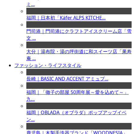
ミ...
福岡｜日本初「Käfer ALPS KITCHE...
門司港｜門司港にクラフトアイスクリーム店「雪
文 ...
大分｜湯布院・湯の坪街道に和スイーツ店「果寿
庵 ...
ファッション・ライフスタイル
長崎｜BASIC AND ACCENT アミュプ...
福岡｜「徹子の部屋 50周年展～愛を込めて～」
九...
福岡｜OBLADA（オブラダ）ポップアップイベ
ン...
鹿児島｜木製手洗器ブランド「WOODNESIA」...