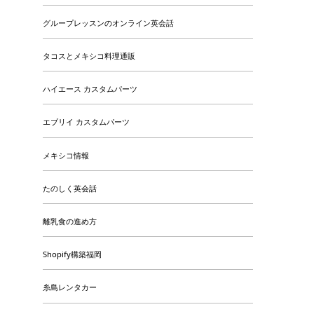
グループレッスンのオンライン英会話
タコスとメキシコ料理通販
ハイエース カスタムパーツ
エブリイ カスタムパーツ
メキシコ情報
たのしく英会話
離乳食の進め方
Shopify構築福岡
糸島レンタカー