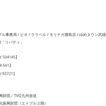
局 / ピオ / ララベル / モリナガ鹿島店 / ゆめタウン武雄 
館「リバティ」
ド504145】
4-561】
ド83721】
興財団／TVQ九州放送
化振興財団（エイブル２階）