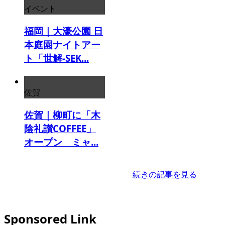
イベント
福岡｜大濠公園 日
本庭園ナイトアー
ト「世解-SEK...
佐賀
佐賀｜柳町に「木
陰礼讃COFFEE」
オープン ミャ...
続きの記事を見る
Sponsored Link