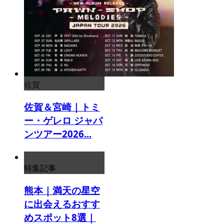
佐賀
佐賀＆宮崎｜トミ
ー・ゲレロ ジャパ
ンツアー2026...
特集記事
熊本｜満天の星空
に出会えるおすす
めスポット8選｜