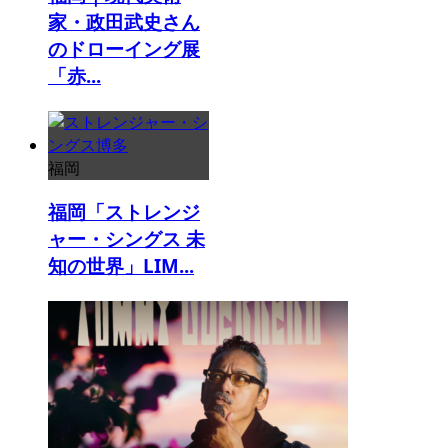
家・政田武史さん
のドローイング展
「赤...
福岡
福岡「ストレンジ
ャー・シングス 未
知の世界」LIM...