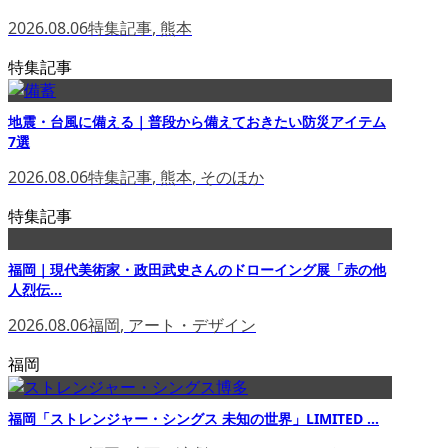
2026.08.06
特集記事
,
熊本
特集記事
地震・台風に備える｜普段から備えておきたい防災アイテム
7選
2026.08.06
特集記事
,
熊本
,
そのほか
特集記事
福岡｜現代美術家・政田武史さんのドローイング展「赤の他
人烈伝...
2026.08.06
福岡
,
アート・デザイン
福岡
福岡「ストレンジャー・シングス 未知の世界」LIMITED ...