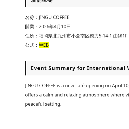
名称：JINGU COFFEE
開業：2026年4月10日
住所：福岡県北九州市小倉南区徳力5-14-1 由縁1F
公式：
WEB
Event Summary for International V
JINGU COFFEE is a new café opening on April 10,
offers a calm and relaxing atmosphere where visi
peaceful setting.