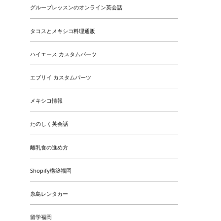
グループレッスンのオンライン英会話
タコスとメキシコ料理通販
ハイエース カスタムパーツ
エブリイ カスタムパーツ
メキシコ情報
たのしく英会話
離乳食の進め方
Shopify構築福岡
糸島レンタカー
留学福岡