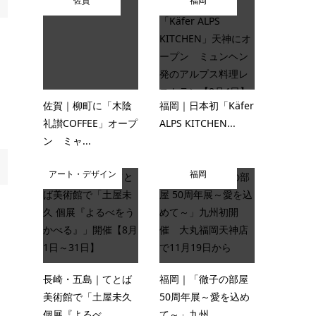
佐賀
福岡
佐賀｜柳町に「木陰
福岡｜日本初「Käfer
礼讃COFFEE」オープ
ALPS KITCHEN...
ン ミャ...
アート・デザイン
福岡
長崎・五島｜てとば
福岡｜「徹子の部屋
美術館で「土屋未久
50周年展～愛を込め
個展『よるべ...
て～」九州...