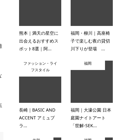
熊本｜満天の星空に
福岡・柳川｜高座椅
出会えるおすすめス
子で楽しむ夜の貸切
離
ポット8選｜阿...
川下りが登場 ...
ファッション・ライ
福岡
フスタイル
な
点
長崎｜BASIC AND
福岡｜大濠公園 日本
ACCENT アミュプ
庭園ナイトアート
ラ...
「世解-SEK...