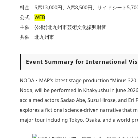
料金：S席13,000円、A席8,500円、サイドシート5,7
公式：
WEB
主催：(公財)北九州市芸術文化振興財団
共催：北九州市
Event Summary for International Vis
NODA・MAP’s latest stage production “Minus 320 De
Noda, will be performed in Kitakyushu in June 202
acclaimed actors Sadao Abe, Suzu Hirose, and Eri Fu
explores a fictional science-driven narrative that m
major tour including Tokyo, Osaka, and a world pr