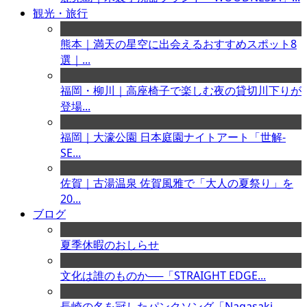
観光・旅行
熊本｜満天の星空に出会えるおすすめスポット8
選｜...
福岡・柳川｜高座椅子で楽しむ夜の貸切川下りが
登場...
福岡｜大濠公園 日本庭園ナイトアート「世解-
SE...
佐賀｜古湯温泉 佐賀風雅で「大人の夏祭り」を
20...
ブログ
夏季休暇のおしらせ
文化は誰のものか──「STRAIGHT EDGE...
長崎の名を冠したパンクソング「Nagasaki ...