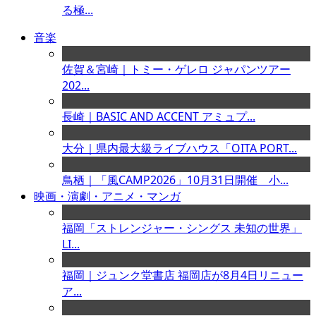
る極...
音楽
佐賀＆宮崎｜トミー・ゲレロ ジャパンツアー
202...
長崎｜BASIC AND ACCENT アミュプ...
大分｜県内最大級ライブハウス「OITA PORT...
鳥栖｜「風CAMP2026」10月31日開催 小...
映画・演劇・アニメ・マンガ
福岡「ストレンジャー・シングス 未知の世界」
LI...
福岡｜ジュンク堂書店 福岡店が8月4日リニュー
ア...