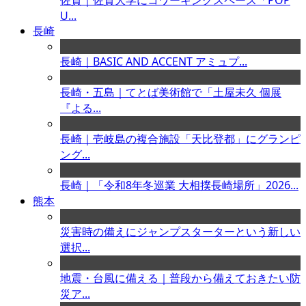
佐賀｜佐賀大学にコワーキングスペース「POP
U...
長崎
長崎｜BASIC AND ACCENT アミュプ...
長崎・五島｜てとば美術館で「土屋未久 個展
『よる...
長崎｜壱岐島の複合施設「天比登都」にグランピ
ング...
長崎｜「令和8年冬巡業 大相撲長崎場所」2026...
熊本
災害時の備えにジャンプスターターという新しい
選択...
地震・台風に備える｜普段から備えておきたい防
災ア...