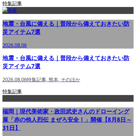
特集記事
地震・台風に備える｜普段から備えておきたい防
災アイテム7選
2026.08.06
地震・台風に備える｜普段から備えておきたい防
災アイテム7選
2026.08.06
特集記事
,
熊本
,
そのほか
特集記事
福岡｜現代美術家・政田武史さんのドローイング
展「赤の他人烈伝 まぜろ安全！」開催【8月8日～
31日】