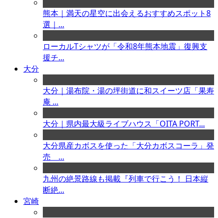
熊本｜満天の星空に出会えるおすすめスポット8
選｜...
ローカルTシャツが「令和8年熊本地震」復興支
援チ...
大分
大分｜湯布院・湯の坪街道に和スイーツ店「果寿
庵 ...
大分｜県内最大級ライブハウス「OITA PORT...
大分県産カボスを使った「大分カボスコーラ」発
売 ...
九州の絶景路線も掲載『列車で行こう！ 日本縦
断絶...
宮崎