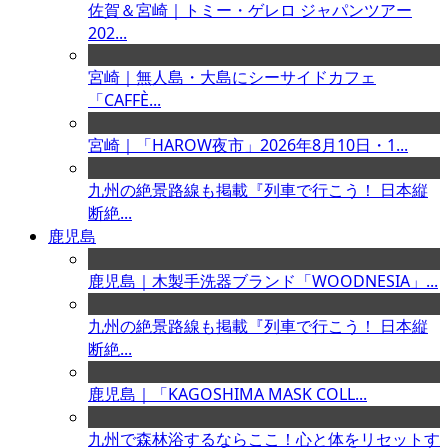
佐賀＆宮崎｜トミー・ゲレロ ジャパンツアー
202...
宮崎｜無人島・大島にシーサイドカフェ
「CAFFÈ...
宮崎｜「HAROW夜市」2026年8月10日・1...
九州の絶景路線も掲載『列車で行こう！ 日本縦
断絶...
鹿児島
鹿児島｜木製手洗器ブランド「WOODNESIA」...
九州の絶景路線も掲載『列車で行こう！ 日本縦
断絶...
鹿児島｜「KAGOSHIMA MASK COLL...
九州で森林浴するならここ！心と体をリセットす