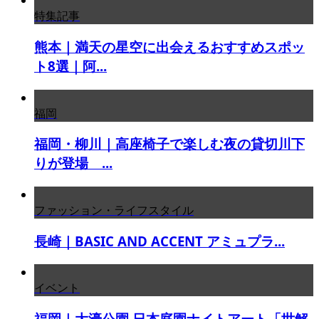
特集記事
熊本｜満天の星空に出会えるおすすめスポッ
ト8選｜阿...
福岡
福岡・柳川｜高座椅子で楽しむ夜の貸切川下
りが登場 ...
ファッション・ライフスタイル
長崎｜BASIC AND ACCENT アミュプラ...
イベント
福岡｜大濠公園 日本庭園ナイトアート「世解-