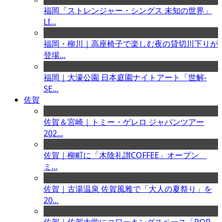
福岡「ストレンジャー・シングス 未知の世界」
LI...
福岡・柳川｜高座椅子で楽しむ夜の貸切川下りが
登場...
福岡｜大濠公園 日本庭園ナイトアート「世解-
SE...
佐賀
佐賀＆宮崎｜トミー・ゲレロ ジャパンツアー
202...
佐賀｜柳町に「木陰礼讃COFFEE」オープン
ミ...
佐賀｜古湯温泉 佐賀風雅で「大人の夏祭り」を
20...