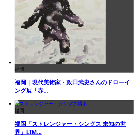
福岡
福岡｜現代美術家・政田武史さんのドローイ
ング展「赤...
福岡
福岡「ストレンジャー・シングス 未知の世
界」LIM...