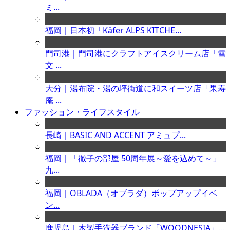
ミ...
福岡｜日本初「Käfer ALPS KITCHE...
門司港｜門司港にクラフトアイスクリーム店「雪
文 ...
大分｜湯布院・湯の坪街道に和スイーツ店「果寿
庵 ...
ファッション・ライフスタイル
長崎｜BASIC AND ACCENT アミュプ...
福岡｜「徹子の部屋 50周年展～愛を込めて～」
九...
福岡｜OBLADA（オブラダ）ポップアップイベ
ン...
鹿児島｜木製手洗器ブランド「WOODNESIA」...