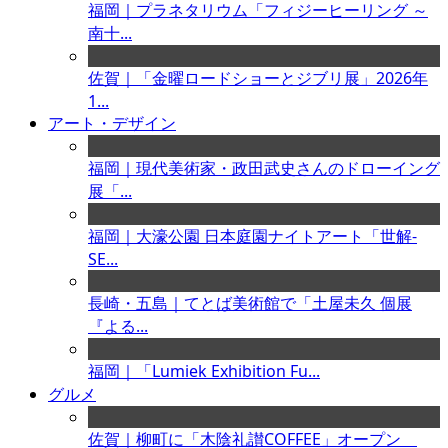
福岡｜プラネタリウム「フィジーヒーリング ～
南十...
佐賀｜「金曜ロードショーとジブリ展」2026年
1...
アート・デザイン
福岡｜現代美術家・政田武史さんのドローイング
展「...
福岡｜大濠公園 日本庭園ナイトアート「世解-
SE...
長崎・五島｜てとば美術館で「土屋未久 個展
『よる...
福岡｜「Lumiek Exhibition Fu...
グルメ
佐賀｜柳町に「木陰礼讃COFFEE」オープン