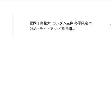
福岡｜実物大νガンダム立像 冬季限定25-
26Ver.ライトアップ 延長開...