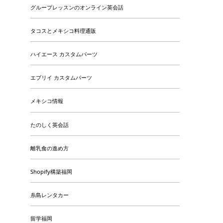
グループレッスンのオンライン英会話
タコスとメキシコ料理通販
ハイエース カスタムパーツ
エブリイ カスタムパーツ
メキシコ情報
たのしく英会話
離乳食の進め方
Shopify構築福岡
糸島レンタカー
留学福岡