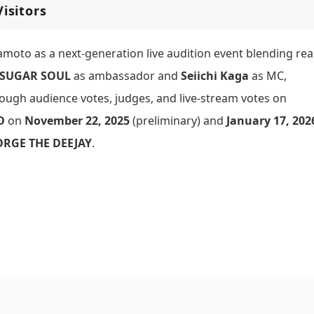
isitors
oto as a next-generation live audition event blending rea
SUGAR SOUL
as ambassador and
Seiichi Kaga
as MC,
ough audience votes, judges, and live-stream votes on
D
on
November 22, 2025
(preliminary) and
January 17, 202
RGE THE DEEJAY
.