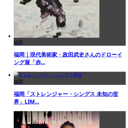
福岡
福岡｜現代美術家・政田武史さんのドローイ
ング展「赤...
福岡
福岡「ストレンジャー・シングス 未知の世
界」LIM...