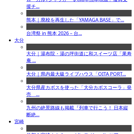
援チ...
熊本｜廃校を再生した「YAMAGA BASE」で...
台湾祭 in 熊本 2026 – 台...
大分
大分｜湯布院・湯の坪街道に和スイーツ店「果寿
庵 ...
大分｜県内最大級ライブハウス「OITA PORT...
大分県産カボスを使った「大分カボスコーラ」発
売 ...
九州の絶景路線も掲載『列車で行こう！ 日本縦
断絶...
宮崎