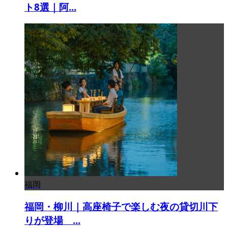
ト8選｜阿...
福岡
福岡・柳川｜高座椅子で楽しむ夜の貸切川下
りが登場 ...