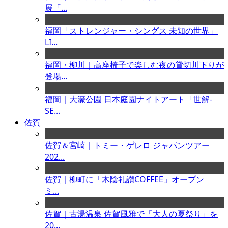
展「...
福岡「ストレンジャー・シングス 未知の世界」
LI...
福岡・柳川｜高座椅子で楽しむ夜の貸切川下りが
登場...
福岡｜大濠公園 日本庭園ナイトアート「世解-
SE...
佐賀
佐賀＆宮崎｜トミー・ゲレロ ジャパンツアー
202...
佐賀｜柳町に「木陰礼讃COFFEE」オープン
ミ...
佐賀｜古湯温泉 佐賀風雅で「大人の夏祭り」を
20...