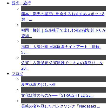
観光・旅行
熊本｜満天の星空に出会えるおすすめスポット8
選｜...
福岡・柳川｜高座椅子で楽しむ夜の貸切川下りが
登場...
福岡｜大濠公園 日本庭園ナイトアート「世解-
SE...
佐賀｜古湯温泉 佐賀風雅で「大人の夏祭り」を
20...
ブログ
夏季休暇のおしらせ
文化は誰のものか──「STRAIGHT EDGE...
長崎の名を冠したパンクソング「Nagasaki ...