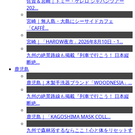
佐賀＆宮崎｜トミー・ゲレロ ジャパンツアー
202...
宮崎｜無人島・大島にシーサイドカフェ
「CAFFÈ...
宮崎｜「HAROW夜市」2026年8月10日・1...
九州の絶景路線も掲載『列車で行こう！ 日本縦
断絶...
鹿児島
鹿児島｜木製手洗器ブランド「WOODNESIA」...
九州の絶景路線も掲載『列車で行こう！ 日本縦
断絶...
鹿児島｜「KAGOSHIMA MASK COLL...
九州で森林浴するならここ！心と体をリセットす