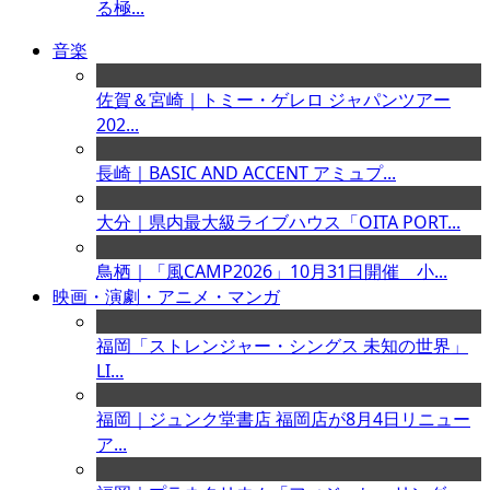
る極...
音楽
佐賀＆宮崎｜トミー・ゲレロ ジャパンツアー
202...
長崎｜BASIC AND ACCENT アミュプ...
大分｜県内最大級ライブハウス「OITA PORT...
鳥栖｜「風CAMP2026」10月31日開催 小...
映画・演劇・アニメ・マンガ
福岡「ストレンジャー・シングス 未知の世界」
LI...
福岡｜ジュンク堂書店 福岡店が8月4日リニュー
ア...