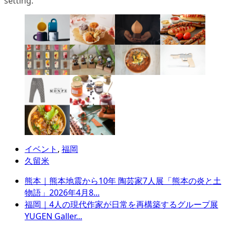
setting.
イベント
,
福岡
久留米
熊本｜熊本地震から10年 陶芸家7人展「熊本の炎と土
物語」2026年4月8...
福岡｜4人の現代作家が日常を再構築するグループ展
YUGEN Galler...