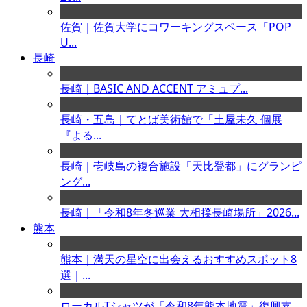
佐賀｜佐賀大学にコワーキングスペース「POP
U...
長崎
長崎｜BASIC AND ACCENT アミュプ...
長崎・五島｜てとば美術館で「土屋未久 個展
『よる...
長崎｜壱岐島の複合施設「天比登都」にグランピ
ング...
長崎｜「令和8年冬巡業 大相撲長崎場所」2026...
熊本
熊本｜満天の星空に出会えるおすすめスポット8
選｜...
ローカルTシャツが「令和8年熊本地震」復興支