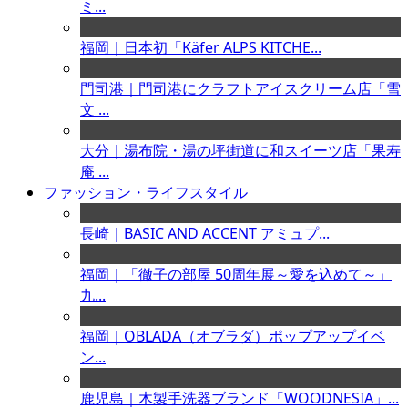
ミ...
福岡｜日本初「Käfer ALPS KITCHE...
門司港｜門司港にクラフトアイスクリーム店「雪
文 ...
大分｜湯布院・湯の坪街道に和スイーツ店「果寿
庵 ...
ファッション・ライフスタイル
長崎｜BASIC AND ACCENT アミュプ...
福岡｜「徹子の部屋 50周年展～愛を込めて～」
九...
福岡｜OBLADA（オブラダ）ポップアップイベ
ン...
鹿児島｜木製手洗器ブランド「WOODNESIA」...