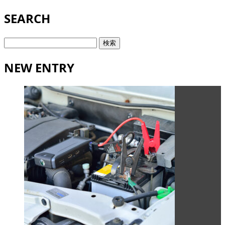
SEARCH
検
索:
NEW ENTRY