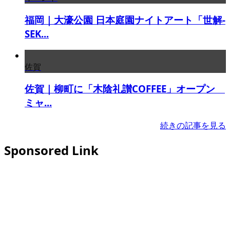
福岡｜大濠公園 日本庭園ナイトアート「世解-
SEK...
佐賀
佐賀｜柳町に「木陰礼讃COFFEE」オープン
ミャ...
続きの記事を見る
Sponsored Link