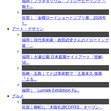
福岡｜プラネタリウム「フィジーヒーリング ～
南十...
佐賀｜「金曜ロードショーとジブリ展」2026年
1...
アート・デザイン
福岡｜現代美術家・政田武史さんのドローイング
展「...
福岡｜大濠公園 日本庭園ナイトアート「世解-
SE...
長崎・五島｜てとば美術館で「土屋未久 個展
『よる...
福岡｜「Lumiek Exhibition Fu...
グルメ
佐賀｜柳町に「木陰礼讃COFFEE」オープン