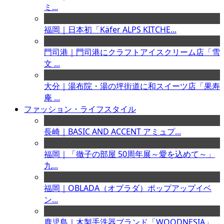
ミ...
福岡｜日本初「Käfer ALPS KITCHE...
門司港｜門司港にクラフトアイスクリーム店「雪
文 ...
大分｜湯布院・湯の坪街道に和スイーツ店「果寿
庵 ...
ファッション・ライフスタイル
長崎｜BASIC AND ACCENT アミュプ...
福岡｜「徹子の部屋 50周年展～愛を込めて～」
九...
福岡｜OBLADA（オブラダ）ポップアップイベ
ン...
鹿児島｜木製手洗器ブランド「WOODNESIA」...