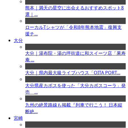
熊本｜満天の星空に出会えるおすすめスポット8
選｜...
ローカルTシャツが「令和8年熊本地震」復興支
援チ...
大分
大分｜湯布院・湯の坪街道に和スイーツ店「果寿
庵 ...
大分｜県内最大級ライブハウス「OITA PORT...
大分県産カボスを使った「大分カボスコーラ」発
売 ...
九州の絶景路線も掲載『列車で行こう！ 日本縦
断絶...
宮崎