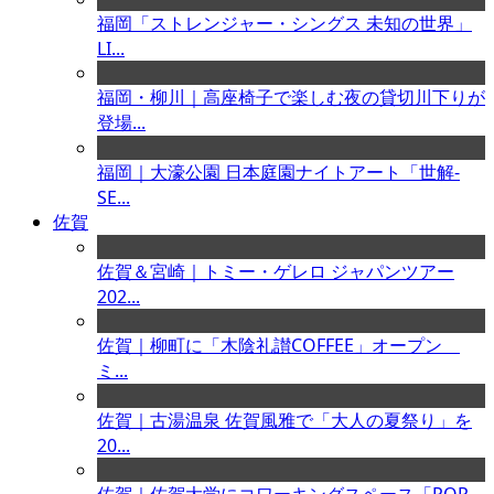
福岡「ストレンジャー・シングス 未知の世界」
LI...
福岡・柳川｜高座椅子で楽しむ夜の貸切川下りが
登場...
福岡｜大濠公園 日本庭園ナイトアート「世解-
SE...
佐賀
佐賀＆宮崎｜トミー・ゲレロ ジャパンツアー
202...
佐賀｜柳町に「木陰礼讃COFFEE」オープン
ミ...
佐賀｜古湯温泉 佐賀風雅で「大人の夏祭り」を
20...