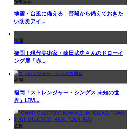
特集記事
地震・台風に備える｜普段から備えておきた
い防災アイ...
福岡
福岡｜現代美術家・政田武史さんのドローイ
ング展「赤...
福岡
福岡「ストレンジャー・シングス 未知の世
界」LIM...
佐賀