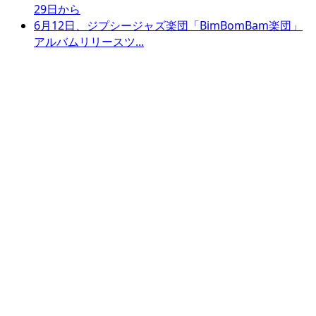
29日から
6月12日、ジプシージャズ楽団「BimBomBam楽団」
アルバムリリースツ...