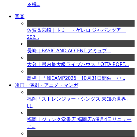
る極...
音楽
佐賀＆宮崎｜トミー・ゲレロ ジャパンツアー
202...
長崎｜BASIC AND ACCENT アミュプ...
大分｜県内最大級ライブハウス「OITA PORT...
鳥栖｜「風CAMP2026」10月31日開催 小...
映画・演劇・アニメ・マンガ
福岡「ストレンジャー・シングス 未知の世界」
LI...
福岡｜ジュンク堂書店 福岡店が8月4日リニュー
ア...