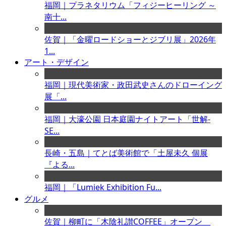
福岡｜プラネタリウム「フィジーヒーリング ～
南十...
佐賀｜「金曜ロードショーとジブリ展」2026年
1...
アート・デザイン
福岡｜現代美術家・政田武史さんのドローイング
展「...
福岡｜大濠公園 日本庭園ナイトアート「世解-
SE...
長崎・五島｜てとば美術館で「土屋未久 個展
『よる...
福岡｜「Lumiek Exhibition Fu...
グルメ
佐賀｜柳町に「木陰礼讃COFFEE」オープン