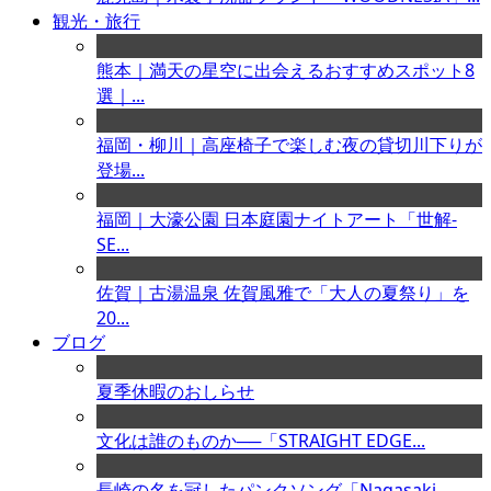
観光・旅行
熊本｜満天の星空に出会えるおすすめスポット8
選｜...
福岡・柳川｜高座椅子で楽しむ夜の貸切川下りが
登場...
福岡｜大濠公園 日本庭園ナイトアート「世解-
SE...
佐賀｜古湯温泉 佐賀風雅で「大人の夏祭り」を
20...
ブログ
夏季休暇のおしらせ
文化は誰のものか──「STRAIGHT EDGE...
長崎の名を冠したパンクソング「Nagasaki ...