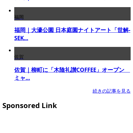
福岡
福岡｜大濠公園 日本庭園ナイトアート「世解-
SEK...
佐賀
佐賀｜柳町に「木陰礼讃COFFEE」オープン
ミャ...
続きの記事を見る
Sponsored Link