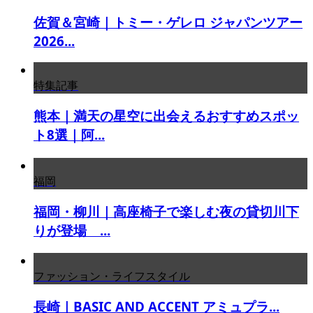
佐賀＆宮崎｜トミー・ゲレロ ジャパンツアー
2026...
特集記事
熊本｜満天の星空に出会えるおすすめスポッ
ト8選｜阿...
福岡
福岡・柳川｜高座椅子で楽しむ夜の貸切川下
りが登場 ...
ファッション・ライフスタイル
長崎｜BASIC AND ACCENT アミュプラ...