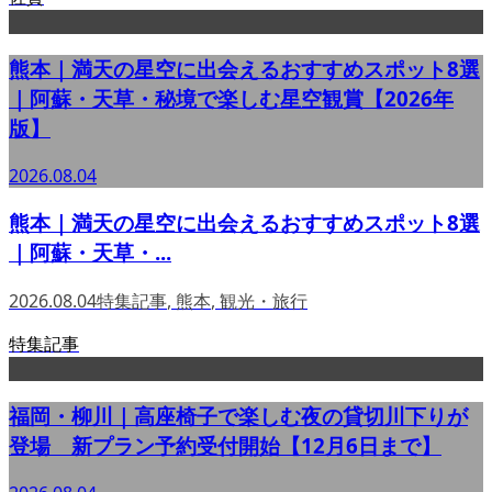
熊本｜満天の星空に出会えるおすすめスポット8選
｜阿蘇・天草・秘境で楽しむ星空観賞【2026年
版】
2026.08.04
熊本｜満天の星空に出会えるおすすめスポット8選
｜阿蘇・天草・...
2026.08.04
特集記事
,
熊本
,
観光・旅行
特集記事
福岡・柳川｜高座椅子で楽しむ夜の貸切川下りが
登場 新プラン予約受付開始【12月6日まで】