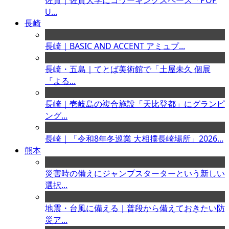
佐賀｜佐賀大学にコワーキングスペース「POP
U...
長崎
長崎｜BASIC AND ACCENT アミュプ...
長崎・五島｜てとば美術館で「土屋未久 個展
『よる...
長崎｜壱岐島の複合施設「天比登都」にグランピ
ング...
長崎｜「令和8年冬巡業 大相撲長崎場所」2026...
熊本
災害時の備えにジャンプスターターという新しい
選択...
地震・台風に備える｜普段から備えておきたい防
災ア...