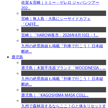
佐賀＆宮崎｜トミー・ゲレロ ジャパンツアー
202...
宮崎｜無人島・大島にシーサイドカフェ
「CAFFÈ...
宮崎｜「HAROW夜市」2026年8月10日・1...
九州の絶景路線も掲載『列車で行こう！ 日本縦
断絶...
鹿児島
鹿児島｜木製手洗器ブランド「WOODNESIA」...
九州の絶景路線も掲載『列車で行こう！ 日本縦
断絶...
鹿児島｜「KAGOSHIMA MASK COLL...
九州で森林浴するならここ！心と体をリセットす