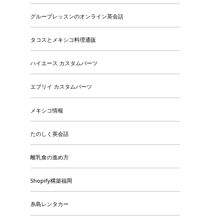
グループレッスンのオンライン英会話
タコスとメキシコ料理通販
ハイエース カスタムパーツ
エブリイ カスタムパーツ
メキシコ情報
たのしく英会話
離乳食の進め方
Shopify構築福岡
糸島レンタカー