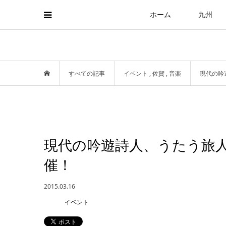
ホーム
九州
すべての記事
イベント
,
佐賀
,
音楽
現代の吟
現代の吟遊詩人、うたう旅人
催！
2015.03.16
イベント