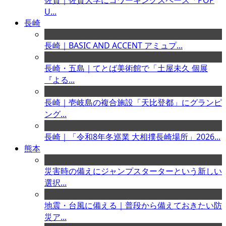
佐賀｜佐賀大学にコワーキングスペース「POP
U...
長崎
長崎｜BASIC AND ACCENT アミュプ...
長崎・五島｜てとば美術館で「土屋未久 個展
『よる...
長崎｜壱岐島の複合施設「天比登都」にグランピ
ング...
長崎｜「令和8年冬巡業 大相撲長崎場所」2026...
熊本
災害時の備えにジャンプスターターという新しい
選択...
地震・台風に備える｜普段から備えておきたい防
災ア...