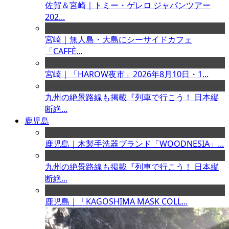
佐賀＆宮崎｜トミー・ゲレロ ジャパンツアー
202...
宮崎｜無人島・大島にシーサイドカフェ
「CAFFÈ...
宮崎｜「HAROW夜市」2026年8月10日・1...
九州の絶景路線も掲載『列車で行こう！ 日本縦
断絶...
鹿児島
鹿児島｜木製手洗器ブランド「WOODNESIA」...
九州の絶景路線も掲載『列車で行こう！ 日本縦
断絶...
鹿児島｜「KAGOSHIMA MASK COLL...