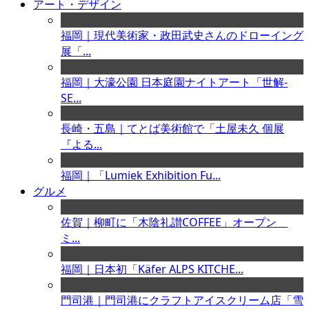
アート・デザイン
福岡｜現代美術家・政田武史さんのドローイング
展「...
福岡｜大濠公園 日本庭園ナイトアート「世解-
SE...
長崎・五島｜てとば美術館で「土屋未久 個展
『よる...
福岡｜「Lumiek Exhibition Fu...
グルメ
佐賀｜柳町に「木陰礼讃COFFEE」オープン
ミ...
福岡｜日本初「Käfer ALPS KITCHE...
門司港｜門司港にクラフトアイスクリーム店「雪