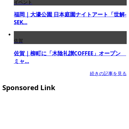
イベント
福岡｜大濠公園 日本庭園ナイトアート「世解-
SEK...
佐賀
佐賀｜柳町に「木陰礼讃COFFEE」オープン
ミャ...
続きの記事を見る
Sponsored Link