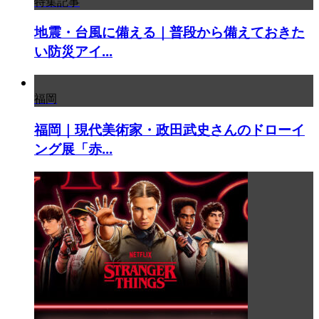
特集記事
地震・台風に備える｜普段から備えておきた
い防災アイ...
福岡
福岡｜現代美術家・政田武史さんのドローイ
ング展「赤...