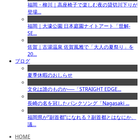
福岡・柳川｜高座椅子で楽しむ夜の貸切川下りが
登場...
福岡｜大濠公園 日本庭園ナイトアート「世解-
SE...
佐賀｜古湯温泉 佐賀風雅で「大人の夏祭り」を
20...
ブログ
夏季休暇のおしらせ
文化は誰のものか──「STRAIGHT EDGE...
長崎の名を冠したパンクソング「Nagasaki ...
福岡県が“副首都”になれる？副首都とはなにか、
議...
HOME