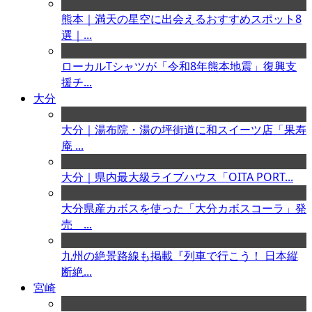
熊本｜満天の星空に出会えるおすすめスポット8
選｜...
ローカルTシャツが「令和8年熊本地震」復興支
援チ...
大分
大分｜湯布院・湯の坪街道に和スイーツ店「果寿
庵 ...
大分｜県内最大級ライブハウス「OITA PORT...
大分県産カボスを使った「大分カボスコーラ」発
売 ...
九州の絶景路線も掲載『列車で行こう！ 日本縦
断絶...
宮崎