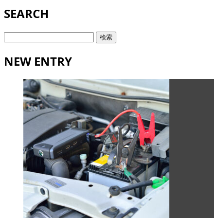
SEARCH
検
索:
NEW ENTRY