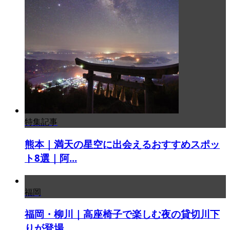
特集記事
熊本｜満天の星空に出会えるおすすめスポッ
ト8選｜阿...
福岡
福岡・柳川｜高座椅子で楽しむ夜の貸切川下
りが登場 ...