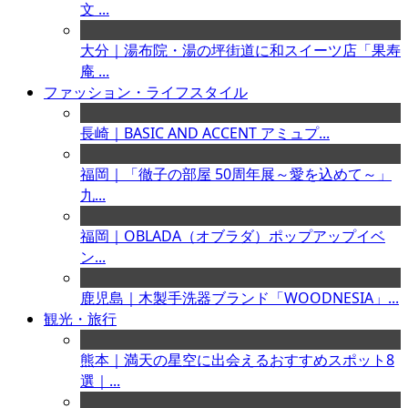
文 ...
大分｜湯布院・湯の坪街道に和スイーツ店「果寿
庵 ...
ファッション・ライフスタイル
長崎｜BASIC AND ACCENT アミュプ...
福岡｜「徹子の部屋 50周年展～愛を込めて～」
九...
福岡｜OBLADA（オブラダ）ポップアップイベ
ン...
鹿児島｜木製手洗器ブランド「WOODNESIA」...
観光・旅行
熊本｜満天の星空に出会えるおすすめスポット8
選｜...