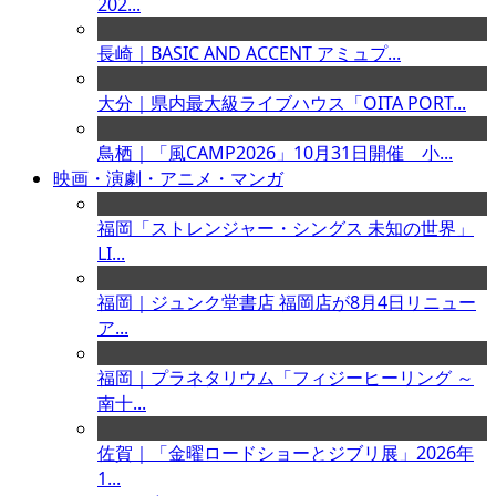
202...
長崎｜BASIC AND ACCENT アミュプ...
大分｜県内最大級ライブハウス「OITA PORT...
鳥栖｜「風CAMP2026」10月31日開催 小...
映画・演劇・アニメ・マンガ
福岡「ストレンジャー・シングス 未知の世界」
LI...
福岡｜ジュンク堂書店 福岡店が8月4日リニュー
ア...
福岡｜プラネタリウム「フィジーヒーリング ～
南十...
佐賀｜「金曜ロードショーとジブリ展」2026年
1...