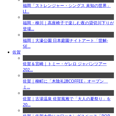
福岡「ストレンジャー・シングス 未知の世界」
LI...
福岡・柳川｜高座椅子で楽しむ夜の貸切川下りが
登場...
福岡｜大濠公園 日本庭園ナイトアート「世解-
SE...
佐賀
佐賀＆宮崎｜トミー・ゲレロ ジャパンツアー
202...
佐賀｜柳町に「木陰礼讃COFFEE」オープン
ミ...
佐賀｜古湯温泉 佐賀風雅で「大人の夏祭り」を
20...