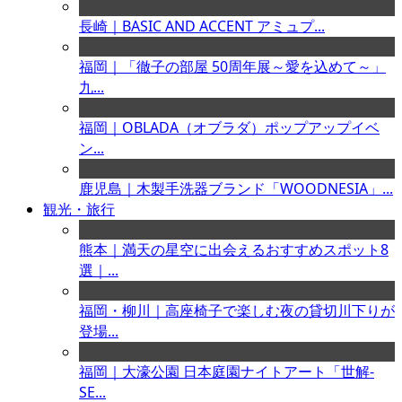
長崎｜BASIC AND ACCENT アミュプ...
福岡｜「徹子の部屋 50周年展～愛を込めて～」
九...
福岡｜OBLADA（オブラダ）ポップアップイベ
ン...
鹿児島｜木製手洗器ブランド「WOODNESIA」...
観光・旅行
熊本｜満天の星空に出会えるおすすめスポット8
選｜...
福岡・柳川｜高座椅子で楽しむ夜の貸切川下りが
登場...
福岡｜大濠公園 日本庭園ナイトアート「世解-
SE...