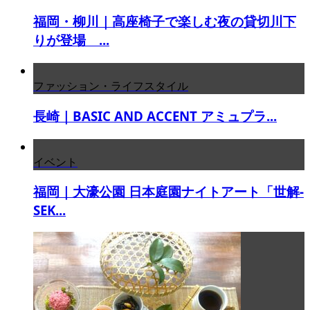
福岡・柳川｜高座椅子で楽しむ夜の貸切川下
りが登場 ...
ファッション・ライフスタイル
長崎｜BASIC AND ACCENT アミュプラ...
イベント
福岡｜大濠公園 日本庭園ナイトアート「世解-
SEK...