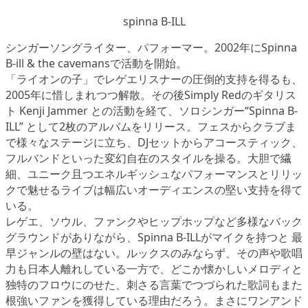
spinna B-ILL
シンガーソングライター、パフォーマー。2002年にSpinna
B-ill & the cavemansで活動を開始。
「ライオンの子」でレゲエリスナーの圧倒的支持を得るも、
2005年に惜しまれつつ解散。その後Simply Redのギタリス
ト Kenji Jammer との活動を経て、ソロシンガー“Spinna B-
ILL” として2枚のアルバムをリリース。フェスからクラブま
で様々なステージに立ち、DJセットからアコースティック、
フルバンドといった変幻自在のスタイルを操る。大胆で繊
細、ユニーク且つエネルギッシュなパフォーマンスとリリッ
クで魅せるライブは幅広いオーディエンスの堅い支持を得て
いる。
レゲエ、ソウル、ファンクやヒップホップなど多様なバック
グラウンドがありながら、Spinna B-ILLがマイクを持つと 最
早ジャンルの壁はない。ルックスのみならず、その声や歌唱
力も日本人離れしている一方で、どこか懐かしいメロディと
独特のフロウにのせた、刺さる言葉でつづられた歌詞もまた
根強いファンを獲得している理由だろう。まさにワンアンド