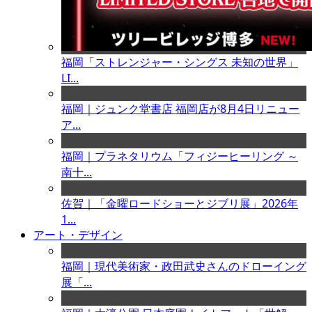
福岡「ストレンジャー・シングス 未知の世界」
LI...
福岡｜ジュンク堂書店 福岡店が8月4日リニュー
ア...
福岡｜プラネタリウム「フィジーヒーリング ～
南十...
佐賀｜「金曜ロードショーとジブリ展」2026年
1...
アート・デザイン
福岡｜現代美術家・政田武史さんのドローイング
展「...