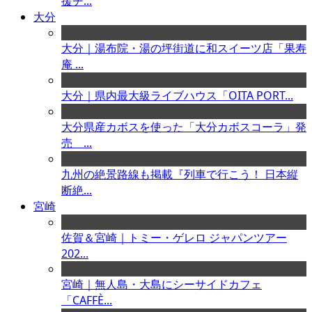
援チ...
大分
大分｜湯布院・湯の坪街道に和スイーツ店「果寿
庵 ...
大分｜県内最大級ライブハウス「OITA PORT...
大分県産カボスを使った「大分カボスコーラ」発
売 ...
九州の絶景路線も掲載『列車で行こう！ 日本縦
断絶...
宮崎
佐賀＆宮崎｜トミー・ゲレロ ジャパンツアー
202...
宮崎｜無人島・大島にシーサイドカフェ
「CAFFÈ...