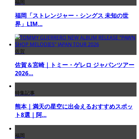
福岡
福岡「ストレンジャー・シングス 未知の世
界」LIM...
佐賀
佐賀＆宮崎｜トミー・ゲレロ ジャパンツアー
2026...
特集記事
熊本｜満天の星空に出会えるおすすめスポッ
ト8選｜阿...
福岡