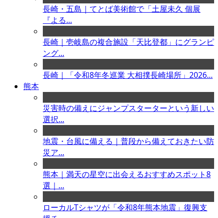
長崎・五島｜てとば美術館で「土屋未久 個展
『よる...
長崎｜壱岐島の複合施設「天比登都」にグランピ
ング...
長崎｜「令和8年冬巡業 大相撲長崎場所」2026...
熊本
災害時の備えにジャンプスターターという新しい
選択...
地震・台風に備える｜普段から備えておきたい防
災ア...
熊本｜満天の星空に出会えるおすすめスポット8
選｜...
ローカルTシャツが「令和8年熊本地震」復興支