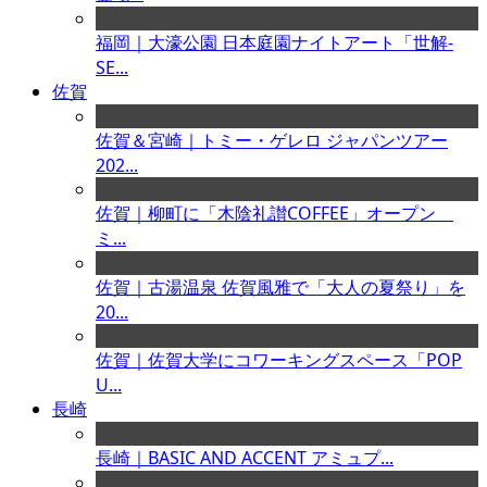
福岡｜大濠公園 日本庭園ナイトアート「世解-
SE...
佐賀
佐賀＆宮崎｜トミー・ゲレロ ジャパンツアー
202...
佐賀｜柳町に「木陰礼讃COFFEE」オープン
ミ...
佐賀｜古湯温泉 佐賀風雅で「大人の夏祭り」を
20...
佐賀｜佐賀大学にコワーキングスペース「POP
U...
長崎
長崎｜BASIC AND ACCENT アミュプ...