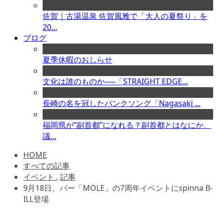
佐賀｜古湯温泉 佐賀風雅で「大人の夏祭り」を
20...
ブログ
夏季休暇のおしらせ
文化は誰のものか──「STRAIGHT EDGE...
長崎の名を冠したパンクソング「Nagasaki ...
福岡県が“副首都”になれる？副首都とはなにか、
議...
HOME
すべての記事
イベント
,
記事
9月18日、バー「MOLE」の7周年イベントにspinna B-
ILL登場