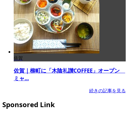
佐賀
佐賀｜柳町に「木陰礼讃COFFEE」オープン
ミャ...
続きの記事を見る
Sponsored Link