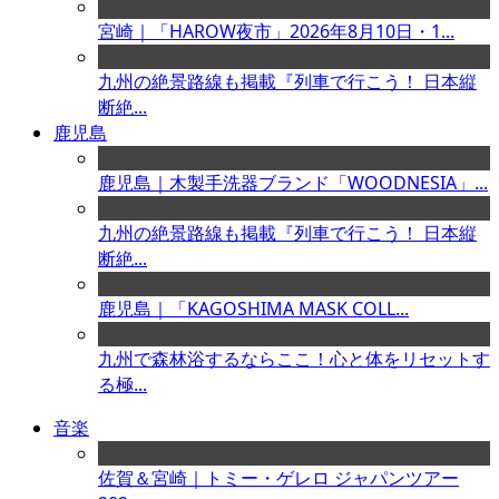
宮崎｜「HAROW夜市」2026年8月10日・1...
九州の絶景路線も掲載『列車で行こう！ 日本縦
断絶...
鹿児島
鹿児島｜木製手洗器ブランド「WOODNESIA」...
九州の絶景路線も掲載『列車で行こう！ 日本縦
断絶...
鹿児島｜「KAGOSHIMA MASK COLL...
九州で森林浴するならここ！心と体をリセットす
る極...
音楽
佐賀＆宮崎｜トミー・ゲレロ ジャパンツアー