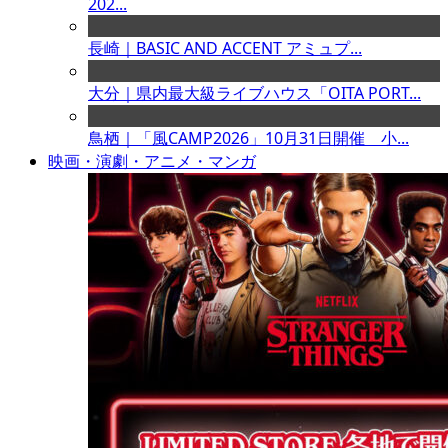
202...
長崎｜BASIC AND ACCENT アミュプ...
大分｜県内最大級ライブハウス「OITA PORT...
鳥栖｜「風CAMP2026」10月31日開催 小...
映画・演劇・アニメ・マンガ