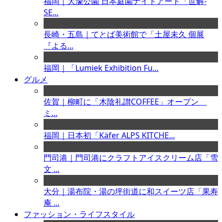
福岡｜大濠公園 日本庭園ナイトアート「世解-
SE...
長崎・五島｜てとば美術館で「土屋未久 個展
『よる...
福岡｜「Lumiek Exhibition Fu...
グルメ
佐賀｜柳町に「木陰礼讃COFFEE」オープン
ミ...
福岡｜日本初「Käfer ALPS KITCHE...
門司港｜門司港にクラフトアイスクリーム店「雪
文 ...
大分｜湯布院・湯の坪街道に和スイーツ店「果寿
庵 ...
ファッション・ライフスタイル