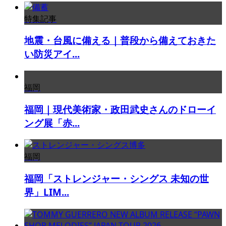
特集記事
地震・台風に備える｜普段から備えておきた
い防災アイ...
福岡
福岡｜現代美術家・政田武史さんのドローイ
ング展「赤...
福岡
福岡「ストレンジャー・シングス 未知の世
界」LIM...