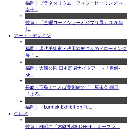
福岡｜プラネタリウム「フィジーヒーリング ～
南十...
佐賀｜「金曜ロードショーとジブリ展」2026年
1...
アート・デザイン
福岡｜現代美術家・政田武史さんのドローイング
展「...
福岡｜大濠公園 日本庭園ナイトアート「世解-
SE...
長崎・五島｜てとば美術館で「土屋未久 個展
『よる...
福岡｜「Lumiek Exhibition Fu...
グルメ
佐賀｜柳町に「木陰礼讃COFFEE」オープン