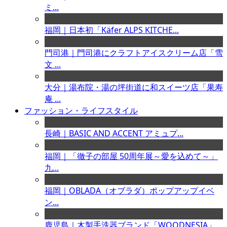
ミ...
福岡｜日本初「Käfer ALPS KITCHE...
門司港｜門司港にクラフトアイスクリーム店「雪
文 ...
大分｜湯布院・湯の坪街道に和スイーツ店「果寿
庵 ...
ファッション・ライフスタイル
長崎｜BASIC AND ACCENT アミュプ...
福岡｜「徹子の部屋 50周年展～愛を込めて～」
九...
福岡｜OBLADA（オブラダ）ポップアップイベ
ン...
鹿児島｜木製手洗器ブランド「WOODNESIA」...