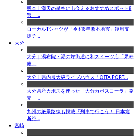
熊本｜満天の星空に出会えるおすすめスポット8
選｜...
ローカルTシャツが「令和8年熊本地震」復興支
援チ...
大分
大分｜湯布院・湯の坪街道に和スイーツ店「果寿
庵 ...
大分｜県内最大級ライブハウス「OITA PORT...
大分県産カボスを使った「大分カボスコーラ」発
売 ...
九州の絶景路線も掲載『列車で行こう！ 日本縦
断絶...
宮崎