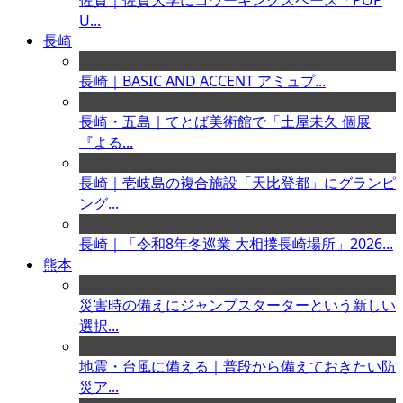
佐賀｜佐賀大学にコワーキングスペース「POP
U...
長崎
長崎｜BASIC AND ACCENT アミュプ...
長崎・五島｜てとば美術館で「土屋未久 個展
『よる...
長崎｜壱岐島の複合施設「天比登都」にグランピ
ング...
長崎｜「令和8年冬巡業 大相撲長崎場所」2026...
熊本
災害時の備えにジャンプスターターという新しい
選択...
地震・台風に備える｜普段から備えておきたい防
災ア...