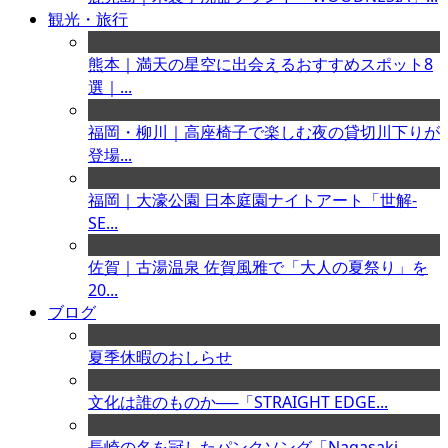
観光・旅行
熊本｜満天の星空に出会えるおすすめスポット8
選｜...
福岡・柳川｜高座椅子で楽しむ夜の貸切川下りが
登場...
福岡｜大濠公園 日本庭園ナイトアート「世解-
SE...
佐賀｜古湯温泉 佐賀風雅で「大人の夏祭り」を
20...
ブログ
夏季休暇のおしらせ
文化は誰のものか──「STRAIGHT EDGE...
長崎の名を冠したパンクソング「Nagasaki ...