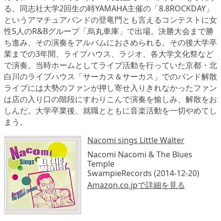
る。同志社大学2回生の時YAMAHA主催の「8.8ROCKDAY」
というアマチュアバンドの登竜門とも言えるコンテストに女
性5人のR&Bグループ「烏丸車庫」で出場。決勝大会まで勝
ち進み、その演奏をアルバムにおさめられる。その後大学卒
業までの3年間、ライブハウス、ラジオ、各大学文化祭など
で演奏。当時ホームとしてライブ活動を行っていた京都・北
白川のライブハウス「サーカス＆サーカス」でのバンド解散
ライブには大勢のファンが押し寄せ入りきれなかったファン
は店の入り口の階段にすわりこんで演奏を愉しみ、解散をお
しんだ。大学卒業後、就職とともに音楽活動を一切やめてし
まう。
Nacomi sings Little Walter
Nacomi Nacomi & The Blues
Temple
SwampieRecords (2014-12-20)
Amazon.co.jpで詳細を見る