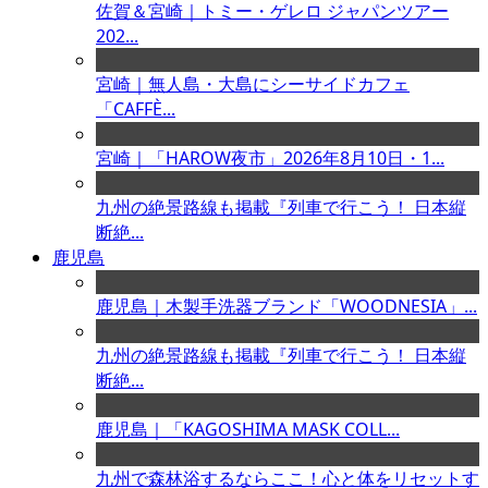
佐賀＆宮崎｜トミー・ゲレロ ジャパンツアー
202...
宮崎｜無人島・大島にシーサイドカフェ
「CAFFÈ...
宮崎｜「HAROW夜市」2026年8月10日・1...
九州の絶景路線も掲載『列車で行こう！ 日本縦
断絶...
鹿児島
鹿児島｜木製手洗器ブランド「WOODNESIA」...
九州の絶景路線も掲載『列車で行こう！ 日本縦
断絶...
鹿児島｜「KAGOSHIMA MASK COLL...
九州で森林浴するならここ！心と体をリセットす