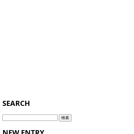
SEARCH
検
索:
NEW ENTRY