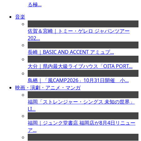
る極...
音楽
佐賀＆宮崎｜トミー・ゲレロ ジャパンツアー
202...
長崎｜BASIC AND ACCENT アミュプ...
大分｜県内最大級ライブハウス「OITA PORT...
鳥栖｜「風CAMP2026」10月31日開催 小...
映画・演劇・アニメ・マンガ
福岡「ストレンジャー・シングス 未知の世界」
LI...
福岡｜ジュンク堂書店 福岡店が8月4日リニュー
ア...