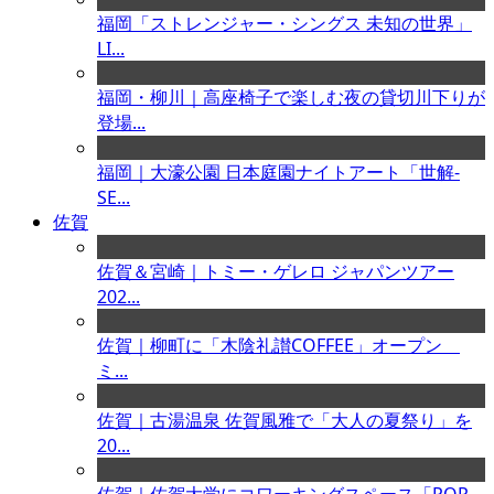
福岡「ストレンジャー・シングス 未知の世界」
LI...
福岡・柳川｜高座椅子で楽しむ夜の貸切川下りが
登場...
福岡｜大濠公園 日本庭園ナイトアート「世解-
SE...
佐賀
佐賀＆宮崎｜トミー・ゲレロ ジャパンツアー
202...
佐賀｜柳町に「木陰礼讃COFFEE」オープン
ミ...
佐賀｜古湯温泉 佐賀風雅で「大人の夏祭り」を
20...