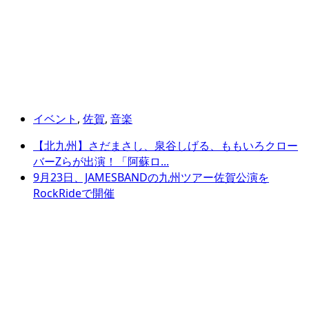
イベント
,
佐賀
,
音楽
【北九州】さだまさし、泉谷しげる、ももいろクロー
バーZらが出演！「阿蘇ロ...
9月23日、JAMESBANDの九州ツアー佐賀公演を
RockRideで開催