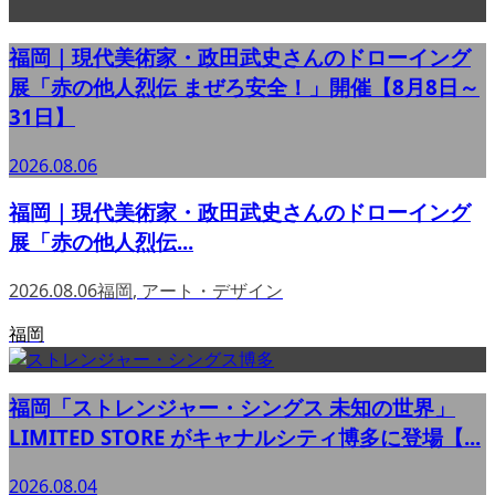
福岡｜現代美術家・政田武史さんのドローイング
展「赤の他人烈伝 まぜろ安全！」開催【8月8日～
31日】
2026.08.06
福岡｜現代美術家・政田武史さんのドローイング
展「赤の他人烈伝...
2026.08.06
福岡
,
アート・デザイン
福岡
福岡「ストレンジャー・シングス 未知の世界」
LIMITED STORE がキャナルシティ博多に登場【...
2026.08.04