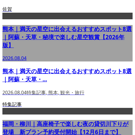
佐賀
熊本｜満天の星空に出会えるおすすめスポット8選
｜阿蘇・天草・秘境で楽しむ星空観賞【2026年
版】
2026.08.04
熊本｜満天の星空に出会えるおすすめスポット8選
｜阿蘇・天草・...
2026.08.04
特集記事
,
熊本
,
観光・旅行
特集記事
福岡・柳川｜高座椅子で楽しむ夜の貸切川下りが
登場 新プラン予約受付開始【12月6日まで】