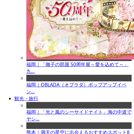
福岡｜「徹子の部屋 50周年展～愛を込めて～」
九...
福岡｜OBLADA（オブラダ）ポップアップイベ
ン...
観光・旅行
福岡｜「光と風のシーサイドナイト」海の中道で
ヤシ...
熊本｜満天の星空に出会えるおすすめスポット8