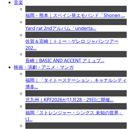
音楽
福岡・熊本｜スペイン発エモバンド「Shonen ...
Yard rat 2ndアルバム「underta...
佐賀＆宮崎｜トミー・ゲレロ ジャパンツアー
202...
長崎｜BASIC AND ACCENT アミュプ...
映画・演劇・アニメ・マンガ
福岡｜「タイトーステーション」キャナルシティ
博多...
北九州｜KPF2026が11月28・29日に開催...
福岡「ストレンジャー・シングス 未知の世界」
LI...