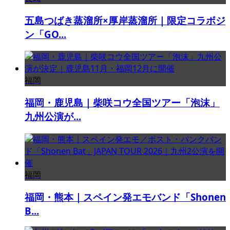
五島つばき蒸溜所×厚岸蒸溜所｜限定コラボジ
ン「GO...
福岡
福岡・鹿児島｜柴咲コウ全国ツアー「泡沫」
九州公演が...
福岡
福岡・熊本｜スペイン発エモバンド「Shonen
B...