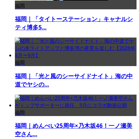
福岡
福岡｜「タイトーステーション」キャナルシ
ティ博多5...
福岡
福岡｜「光と風のシーサイドナイト」海の中
道でヤシの...
福岡
福岡｜めんべい25周年×乃木坂46！一ノ瀬美
空さん...