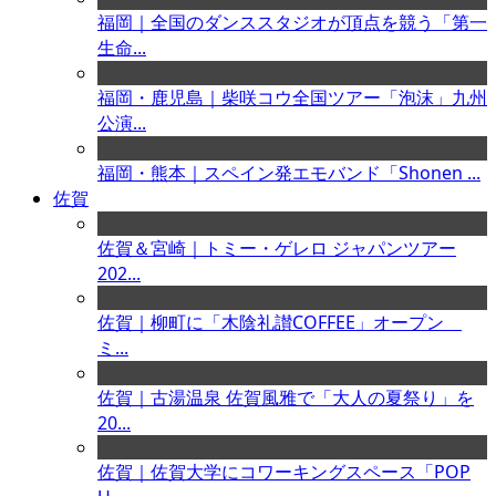
福岡｜全国のダンススタジオが頂点を競う「第一
生命...
福岡・鹿児島｜柴咲コウ全国ツアー「泡沫」九州
公演...
福岡・熊本｜スペイン発エモバンド「Shonen ...
佐賀
佐賀＆宮崎｜トミー・ゲレロ ジャパンツアー
202...
佐賀｜柳町に「木陰礼讃COFFEE」オープン
ミ...
佐賀｜古湯温泉 佐賀風雅で「大人の夏祭り」を
20...
佐賀｜佐賀大学にコワーキングスペース「POP