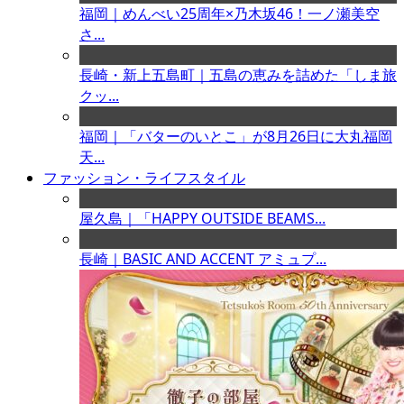
福岡｜めんべい25周年×乃木坂46！一ノ瀬美空
さ...
長崎・新上五島町｜五島の恵みを詰めた「しま旅
クッ...
福岡｜「バターのいとこ」が8月26日に大丸福岡
天...
ファッション・ライフスタイル
屋久島｜「HAPPY OUTSIDE BEAMS...
長崎｜BASIC AND ACCENT アミュプ...