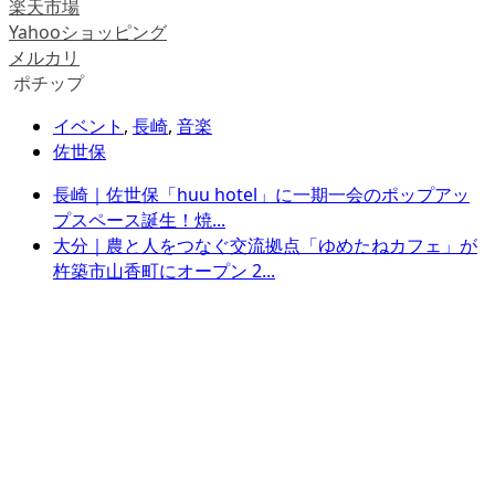
楽天市場
Yahooショッピング
メルカリ
ポチップ
イベント
,
長崎
,
音楽
佐世保
長崎｜佐世保「huu hotel」に一期一会のポップアッ
プスペース誕生！焼...
大分｜農と人をつなぐ交流拠点「ゆめたねカフェ」が
杵築市山香町にオープン 2...