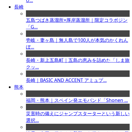
U...
長崎
五島つばき蒸溜所×厚岸蒸溜所｜限定コラボジン
「G...
壱岐・妻ヶ島｜無人島で100人が本気のかくれん
ぼ...
長崎・新上五島町｜五島の恵みを詰めた「しま旅
クッ...
長崎｜BASIC AND ACCENT アミュプ...
熊本
福岡・熊本｜スペイン発エモバンド「Shonen ...
災害時の備えにジャンプスターターという新しい
選択...