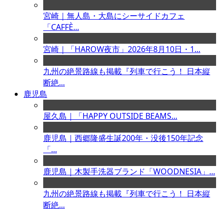
宮崎｜無人島・大島にシーサイドカフェ
「CAFFÈ...
宮崎｜「HAROW夜市」2026年8月10日・1...
九州の絶景路線も掲載『列車で行こう！ 日本縦
断絶...
鹿児島
屋久島｜「HAPPY OUTSIDE BEAMS...
鹿児島｜西郷隆盛生誕200年・没後150年記念
「...
鹿児島｜木製手洗器ブランド「WOODNESIA」...
九州の絶景路線も掲載『列車で行こう！ 日本縦
断絶...