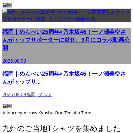
福岡
福岡｜めんべい25周年×乃木坂46！一ノ瀬美空さ
んがトップサポーターに就任、9月にコラボ動画公
開
2026.08.09
福岡｜めんべい25周年×乃木坂46！一ノ瀬美空さ
んがトップサ...
2026.08.09
福岡
,
グルメ
福岡
A Journey Across Kyushu One Tee at a Time
九州のご当地Tシャツを集めました