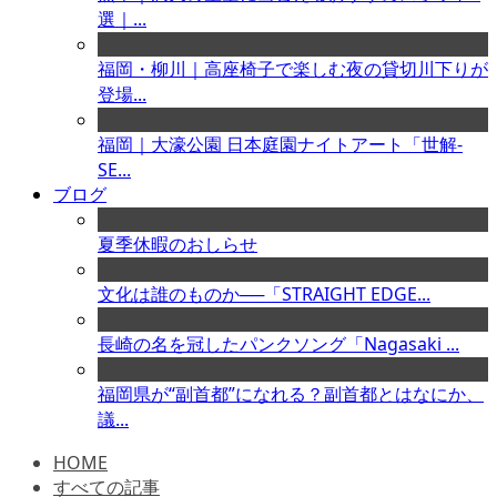
選｜...
福岡・柳川｜高座椅子で楽しむ夜の貸切川下りが
登場...
福岡｜大濠公園 日本庭園ナイトアート「世解-
SE...
ブログ
夏季休暇のおしらせ
文化は誰のものか──「STRAIGHT EDGE...
長崎の名を冠したパンクソング「Nagasaki ...
福岡県が“副首都”になれる？副首都とはなにか、
議...
HOME
すべての記事