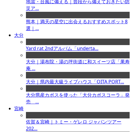
地震・台風に備える｜普段から備えておきたい防
災ア...
熊本｜満天の星空に出会えるおすすめスポット8
選｜...
大分
Yard rat 2ndアルバム「underta...
大分｜湯布院・湯の坪街道に和スイーツ店「果寿
庵 ...
大分｜県内最大級ライブハウス「OITA PORT...
大分県産カボスを使った「大分カボスコーラ」発
売 ...
宮崎
佐賀＆宮崎｜トミー・ゲレロ ジャパンツアー
202...