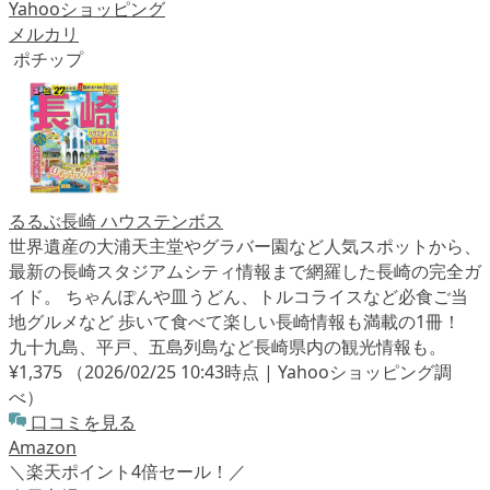
Yahooショッピング
メルカリ
ポチップ
るるぶ長崎 ハウステンボス
世界遺産の大浦天主堂やグラバー園など人気スポットから、
最新の長崎スタジアムシティ情報まで網羅した長崎の完全ガ
イド。 ちゃんぽんや皿うどん、トルコライスなど必食ご当
地グルメなど 歩いて食べて楽しい長崎情報も満載の1冊！
九十九島、平戸、五島列島など長崎県内の観光情報も。
¥1,375
（2026/02/25 10:43時点 | Yahooショッピング調
べ）
口コミを見る
Amazon
＼楽天ポイント4倍セール！／