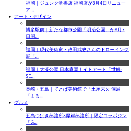
福岡｜ジュンク堂書店 福岡店が8月4日リニュー
ア...
アート・デザイン
博多駅前｜新たな都市公園「明治公園」が8月7
日開...
福岡｜現代美術家・政田武史さんのドローイング
展「...
福岡｜大濠公園 日本庭園ナイトアート「世解-
SE...
長崎・五島｜てとば美術館で「土屋未久 個展
『よる...
グルメ
五島つばき蒸溜所×厚岸蒸溜所｜限定コラボジン
「G...