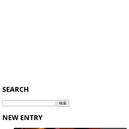
SEARCH
検
索:
NEW ENTRY