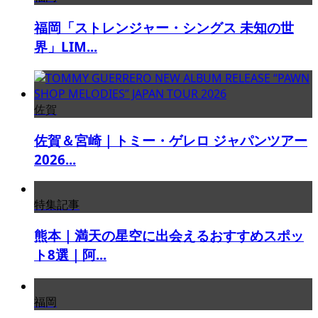
福岡「ストレンジャー・シングス 未知の世
界」LIM...
佐賀
佐賀＆宮崎｜トミー・ゲレロ ジャパンツアー
2026...
特集記事
熊本｜満天の星空に出会えるおすすめスポッ
ト8選｜阿...
福岡