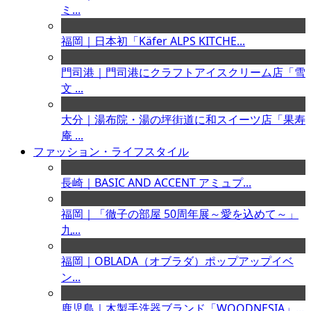
ミ...
福岡｜日本初「Käfer ALPS KITCHE...
門司港｜門司港にクラフトアイスクリーム店「雪
文 ...
大分｜湯布院・湯の坪街道に和スイーツ店「果寿
庵 ...
ファッション・ライフスタイル
長崎｜BASIC AND ACCENT アミュプ...
福岡｜「徹子の部屋 50周年展～愛を込めて～」
九...
福岡｜OBLADA（オブラダ）ポップアップイベ
ン...
鹿児島｜木製手洗器ブランド「WOODNESIA」...