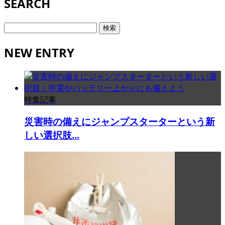
SEARCH
検
索:
NEW ENTRY
特集記事
災害時の備えにジャンプスターターという新
しい選択肢...