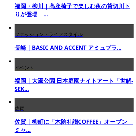
福岡・柳川｜高座椅子で楽しむ夜の貸切川下
りが登場 ...
ファッション・ライフスタイル
長崎｜BASIC AND ACCENT アミュプラ...
イベント
福岡｜大濠公園 日本庭園ナイトアート「世解-
SEK...
佐賀
佐賀｜柳町に「木陰礼讃COFFEE」オープン
ミャ...