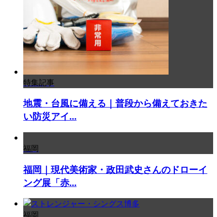
特集記事
地震・台風に備える｜普段から備えておきた
い防災アイ...
福岡
福岡｜現代美術家・政田武史さんのドローイ
ング展「赤...
福岡