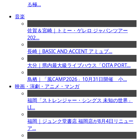
る極...
音楽
佐賀＆宮崎｜トミー・ゲレロ ジャパンツアー
202...
長崎｜BASIC AND ACCENT アミュプ...
大分｜県内最大級ライブハウス「OITA PORT...
鳥栖｜「風CAMP2026」10月31日開催 小...
映画・演劇・アニメ・マンガ
福岡「ストレンジャー・シングス 未知の世界」
LI...
福岡｜ジュンク堂書店 福岡店が8月4日リニュー
ア...