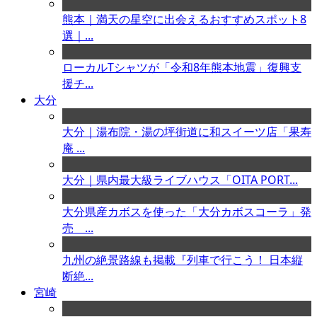
熊本｜満天の星空に出会えるおすすめスポット8
選｜...
ローカルTシャツが「令和8年熊本地震」復興支
援チ...
大分
大分｜湯布院・湯の坪街道に和スイーツ店「果寿
庵 ...
大分｜県内最大級ライブハウス「OITA PORT...
大分県産カボスを使った「大分カボスコーラ」発
売 ...
九州の絶景路線も掲載『列車で行こう！ 日本縦
断絶...
宮崎