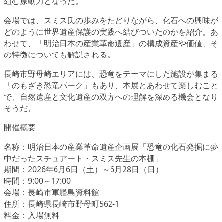
組む原動力となった。
会場では、スミス氏の歩みをたどりながら、化石への興味が
どのように世界遺産保護の実践へ結びついたのかを紹介。あ
わせて、「明治日本の産業革命遺産」の構成資産や価値、そ
の特徴についても解説される。
長崎市野母崎エリアには、恐竜をテーマにした施設が集まる
「のもざき恐竜パーク」もあり、本展とあわせて楽しむこと
で、自然遺産と文化遺産の双方への理解を深める機会となり
そうだ。
開催概要
名称：明治日本の産業革命遺産企画展「恐竜の化石発掘に夢
中だったスチュアート・スミス先生の本棚」
期間：2026年6月6日（土）～6月28日（日）
時間：9:00～17:00
会場：長崎市軍艦島資料館
住所：長崎県長崎市野母町562-1
料金：入場無料