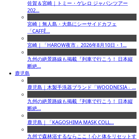
佐賀＆宮崎｜トミー・ゲレロ ジャパンツアー
202...
宮崎｜無人島・大島にシーサイドカフェ
「CAFFÈ...
宮崎｜「HAROW夜市」2026年8月10日・1...
九州の絶景路線も掲載『列車で行こう！ 日本縦
断絶...
鹿児島
鹿児島｜木製手洗器ブランド「WOODNESIA」...
九州の絶景路線も掲載『列車で行こう！ 日本縦
断絶...
鹿児島｜「KAGOSHIMA MASK COLL...
九州で森林浴するならここ！心と体をリセットす