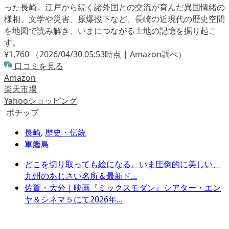
った長崎。江戸から続く諸外国との交流が育んだ異国情緒の
様相、文学や災害、原爆投下など、長崎の近現代の歴史空間
を地図で読み解き、いまにつながる土地の記憶を掘り起こ
す。
¥1,760
（2026/04/30 05:53時点 | Amazon調べ）
口コミを見る
Amazon
楽天市場
Yahooショッピング
ポチップ
長崎
,
歴史・伝統
軍艦島
どこを切り取っても絵になる。いま圧倒的に美しい、
九州のあじさい名所＆最新ド...
佐賀・大分｜映画『ミックスモダン』シアター・エン
ヤ＆シネマ５にて2026年...