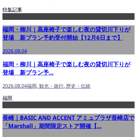
特集記事
福岡・柳川｜高座椅子で楽しむ夜の貸切川下りが
登場 新プラン予約受付開始【12月6日まで】
2026.08.04
福岡・柳川｜高座椅子で楽しむ夜の貸切川下りが
登場 新プラン予...
2026.08.04
福岡
,
観光・旅行
,
歴史・伝統
福岡
長崎｜BASIC AND ACCENT アミュプラザ長崎店で
「Marshall」期間限定ストア開催【...