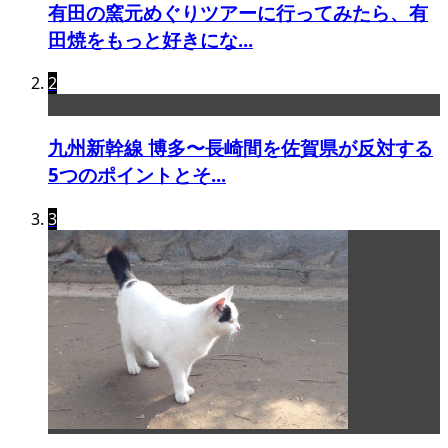
有田の窯元めぐりツアーに行ってみたら、有
田焼をもっと好きにな...
2
九州新幹線 博多〜長崎間を佐賀県が反対する
5つのポイントとそ...
3