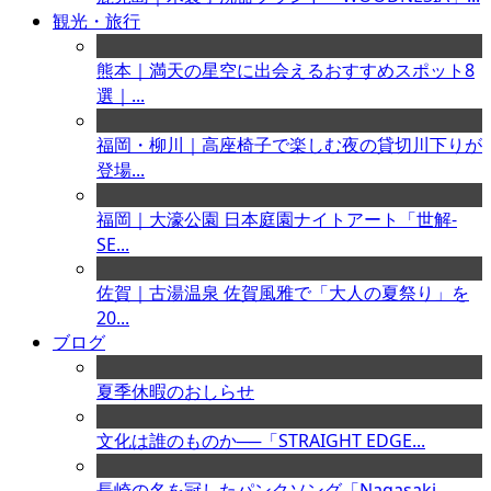
観光・旅行
熊本｜満天の星空に出会えるおすすめスポット8
選｜...
福岡・柳川｜高座椅子で楽しむ夜の貸切川下りが
登場...
福岡｜大濠公園 日本庭園ナイトアート「世解-
SE...
佐賀｜古湯温泉 佐賀風雅で「大人の夏祭り」を
20...
ブログ
夏季休暇のおしらせ
文化は誰のものか──「STRAIGHT EDGE...
長崎の名を冠したパンクソング「Nagasaki ...