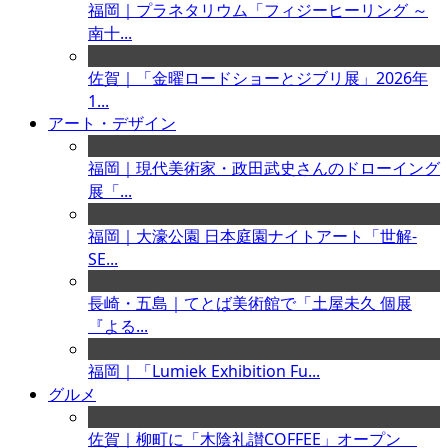
福岡｜プラネタリウム「フィジーヒーリング ～
南十...
佐賀｜「金曜ロードショーとジブリ展」2026年
1...
アート・デザイン
福岡｜現代美術家・政田武史さんのドローイング
展「...
福岡｜大濠公園 日本庭園ナイトアート「世解-
SE...
長崎・五島｜てとば美術館で「土屋未久 個展
『よる...
福岡｜「Lumiek Exhibition Fu...
グルメ
佐賀｜柳町に「木陰礼讃COFFEE」オープン