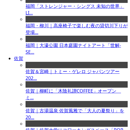
福岡「ストレンジャー・シングス 未知の世界」
LI...
福岡・柳川｜高座椅子で楽しむ夜の貸切川下りが
登場...
福岡｜大濠公園 日本庭園ナイトアート「世解-
SE...
佐賀
佐賀＆宮崎｜トミー・ゲレロ ジャパンツアー
202...
佐賀｜柳町に「木陰礼讃COFFEE」オープン
ミ...
佐賀｜古湯温泉 佐賀風雅で「大人の夏祭り」を
20...