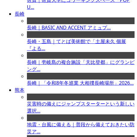
佐賀｜佐賀大学にコワーキングスペース「POP
U...
長崎
長崎｜BASIC AND ACCENT アミュプ...
長崎・五島｜てとば美術館で「土屋未久 個展
『よる...
長崎｜壱岐島の複合施設「天比登都」にグランピ
ング...
長崎｜「令和8年冬巡業 大相撲長崎場所」2026...
熊本
災害時の備えにジャンプスターターという新しい
選択...
地震・台風に備える｜普段から備えておきたい防
災ア...