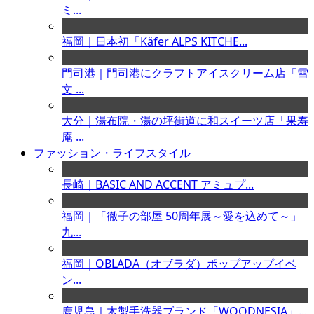
ミ...
福岡｜日本初「Käfer ALPS KITCHE...
門司港｜門司港にクラフトアイスクリーム店「雪
文 ...
大分｜湯布院・湯の坪街道に和スイーツ店「果寿
庵 ...
ファッション・ライフスタイル
長崎｜BASIC AND ACCENT アミュプ...
福岡｜「徹子の部屋 50周年展～愛を込めて～」
九...
福岡｜OBLADA（オブラダ）ポップアップイベ
ン...
鹿児島｜木製手洗器ブランド「WOODNESIA」...