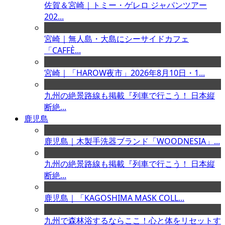
佐賀＆宮崎｜トミー・ゲレロ ジャパンツアー
202...
宮崎｜無人島・大島にシーサイドカフェ
「CAFFÈ...
宮崎｜「HAROW夜市」2026年8月10日・1...
九州の絶景路線も掲載『列車で行こう！ 日本縦
断絶...
鹿児島
鹿児島｜木製手洗器ブランド「WOODNESIA」...
九州の絶景路線も掲載『列車で行こう！ 日本縦
断絶...
鹿児島｜「KAGOSHIMA MASK COLL...
九州で森林浴するならここ！心と体をリセットす