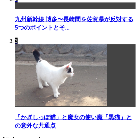
九州新幹線 博多〜長崎間を佐賀県が反対する
5つのポイントとそ...
3
「かぎしっぽ猫」と魔女の使い魔「黒猫」と
の意外な共通点