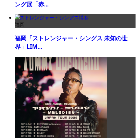
ング展「赤...
福岡
福岡「ストレンジャー・シングス 未知の世
界」LIM...