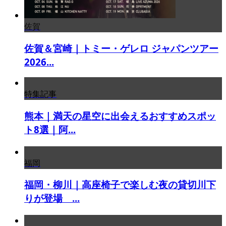
佐賀
佐賀＆宮崎｜トミー・ゲレロ ジャパンツアー
2026...
特集記事
熊本｜満天の星空に出会えるおすすめスポッ
ト8選｜阿...
福岡
福岡・柳川｜高座椅子で楽しむ夜の貸切川下
りが登場 ...