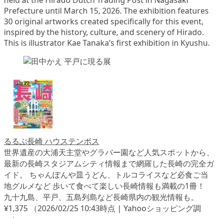
held at the Hirado Dutch Trading Post in Nagasaki
Prefecture until March 15, 2026. The exhibition features
30 original artworks created specifically for this event,
inspired by the history, culture, and scenery of Hirado.
This is illustrator Kae Tanaka’s first exhibition in Kyushu.
るるぶ長崎 ハウステンボス
世界遺産の大浦天主堂やグラバー園など人気スポットから、
最新の長崎スタジアムシティ情報まで網羅した長崎の完全ガ
イド。 ちゃんぽんや皿うどん、トルコライスなど必食ご当
地グルメなど 歩いて食べて楽しい長崎情報も満載の1冊！
九十九島、平戸、五島列島など長崎県内の観光情報も。
¥1,375
（2026/02/25 10:43時点 | Yahooショッピング調