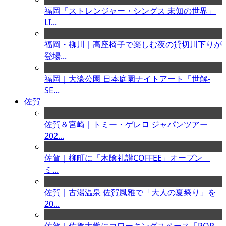
福岡「ストレンジャー・シングス 未知の世界」
LI...
福岡・柳川｜高座椅子で楽しむ夜の貸切川下りが
登場...
福岡｜大濠公園 日本庭園ナイトアート「世解-
SE...
佐賀
佐賀＆宮崎｜トミー・ゲレロ ジャパンツアー
202...
佐賀｜柳町に「木陰礼讃COFFEE」オープン
ミ...
佐賀｜古湯温泉 佐賀風雅で「大人の夏祭り」を
20...