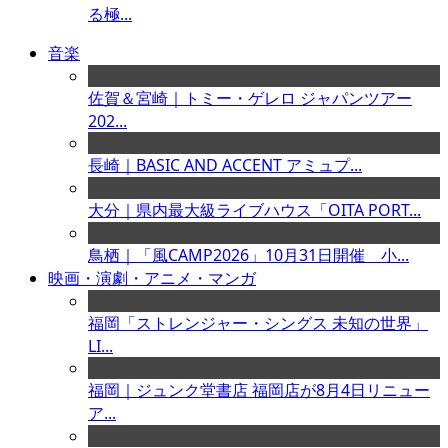
る極...
音楽
佐賀＆宮崎｜トミー・ゲレロ ジャパンツアー
202...
長崎｜BASIC AND ACCENT アミュプ...
大分｜県内最大級ライブハウス「OITA PORT...
鳥栖｜「風CAMP2026」10月31日開催 小...
映画・演劇・アニメ・マンガ
福岡「ストレンジャー・シングス 未知の世界」
LI...
福岡｜ジュンク堂書店 福岡店が8月4日リニュー
ア...