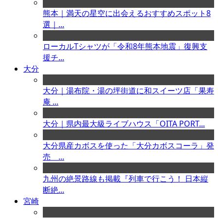
熊本｜満天の星空に出会えるおすすめスポット8
選｜...
ローカルTシャツが「令和8年熊本地震」復興支
援チ...
大分
大分｜湯布院・湯の坪街道に和スイーツ店「果寿
庵 ...
大分｜県内最大級ライブハウス「OITA PORT...
大分県産カボスを使った「大分カボスコーラ」発
売 ...
九州の絶景路線も掲載『列車で行こう！ 日本縦
断絶...
宮崎