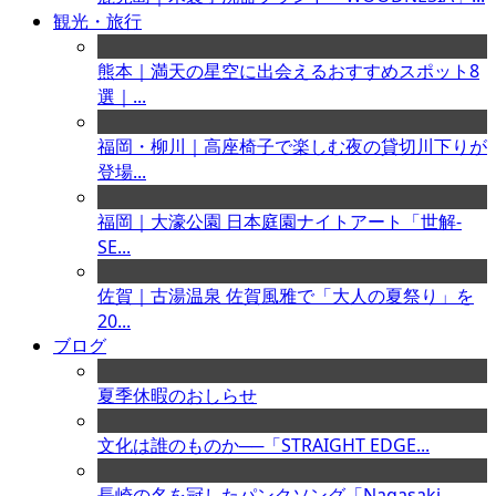
観光・旅行
熊本｜満天の星空に出会えるおすすめスポット8
選｜...
福岡・柳川｜高座椅子で楽しむ夜の貸切川下りが
登場...
福岡｜大濠公園 日本庭園ナイトアート「世解-
SE...
佐賀｜古湯温泉 佐賀風雅で「大人の夏祭り」を
20...
ブログ
夏季休暇のおしらせ
文化は誰のものか──「STRAIGHT EDGE...
長崎の名を冠したパンクソング「Nagasaki ...