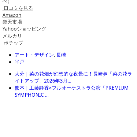
べ）
口コミを見る
Amazon
楽天市場
Yahooショッピング
メルカリ
ポチップ
アート・デザイン
,
長崎
平戸
大分｜菜の花畑が幻想的な夜景に！長崎鼻「菜の花ラ
イトアップ」2026年3月...
熊本｜工藤静香×フルオーケストラ公演「PREMIUM
SYMPHONIC ...