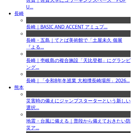
佐賀｜佐賀大学にコワーキングスペース「POP
U...
長崎
長崎｜BASIC AND ACCENT アミュプ...
長崎・五島｜てとば美術館で「土屋未久 個展
『よる...
長崎｜壱岐島の複合施設「天比登都」にグランピ
ング...
長崎｜「令和8年冬巡業 大相撲長崎場所」2026...
熊本
災害時の備えにジャンプスターターという新しい
選択...
地震・台風に備える｜普段から備えておきたい防
災ア...