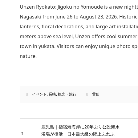
Unzen Ryokato: Jigoku no Yomoude is a new night
Nagasaki from June 26 to August 23, 2026. Histori
lanterns, floral decorations, and large art install
meters above sea level, Unzen offers cool summer 
town in yukata. Visitors can enjoy unique photo sp
nature.
イベント
,
長崎
,
観光・旅行
雲仙
鹿児島｜指宿港海岸に20年ぶり公設海水
浴場が復活！日本最大級の陸上ふわふ