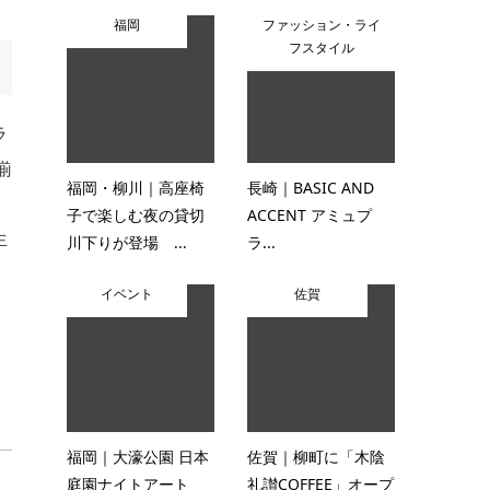
福岡
ファッション・ライ
フスタイル
ラ
揃
福岡・柳川｜高座椅
長崎｜BASIC AND
子で楽しむ夜の貸切
ACCENT アミュプ
生
川下りが登場 ...
ラ...
イベント
佐賀
福岡｜大濠公園 日本
佐賀｜柳町に「木陰
庭園ナイトアート
礼讃COFFEE」オープ