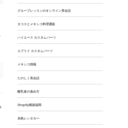
グループレッスンのオンライン英会話
タコスとメキシコ料理通販
。
し
ハイエース カスタムパーツ
エブリイ カスタムパーツ
メキシコ情報
たのしく英会話
離乳食の進め方
Shopify構築福岡
糸島レンタカー