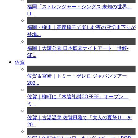
福岡「ストレンジャー・シングス 未知の世界」
LI...
福岡・柳川｜高座椅子で楽しむ夜の貸切川下りが
登場...
福岡｜大濠公園 日本庭園ナイトアート「世解-
SE...
佐賀
佐賀＆宮崎｜トミー・ゲレロ ジャパンツアー
202...
佐賀｜柳町に「木陰礼讃COFFEE」オープン
ミ...
佐賀｜古湯温泉 佐賀風雅で「大人の夏祭り」を
20...