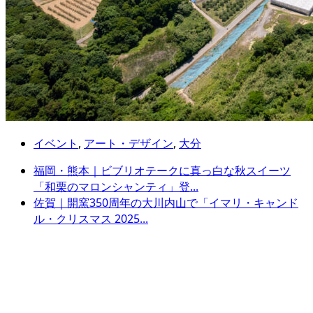
イベント
,
アート・デザイン
,
大分
福岡・熊本｜ビブリオテークに真っ白な秋スイーツ
「和栗のマロンシャンティ」登...
佐賀｜開窯350周年の大川内山で「イマリ・キャンド
ル・クリスマス 2025...