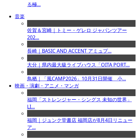
る極...
音楽
佐賀＆宮崎｜トミー・ゲレロ ジャパンツアー
202...
長崎｜BASIC AND ACCENT アミュプ...
大分｜県内最大級ライブハウス「OITA PORT...
鳥栖｜「風CAMP2026」10月31日開催 小...
映画・演劇・アニメ・マンガ
福岡「ストレンジャー・シングス 未知の世界」
LI...
福岡｜ジュンク堂書店 福岡店が8月4日リニュー
ア...