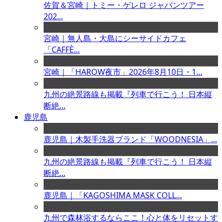
佐賀＆宮崎｜トミー・ゲレロ ジャパンツアー
202...
宮崎｜無人島・大島にシーサイドカフェ
「CAFFÈ...
宮崎｜「HAROW夜市」2026年8月10日・1...
九州の絶景路線も掲載『列車で行こう！ 日本縦
断絶...
鹿児島
鹿児島｜木製手洗器ブランド「WOODNESIA」...
九州の絶景路線も掲載『列車で行こう！ 日本縦
断絶...
鹿児島｜「KAGOSHIMA MASK COLL...
九州で森林浴するならここ！心と体をリセットす