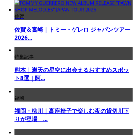
佐賀
佐賀＆宮崎｜トミー・ゲレロ ジャパンツアー
2026...
特集記事
熊本｜満天の星空に出会えるおすすめスポッ
ト8選｜阿...
福岡
福岡・柳川｜高座椅子で楽しむ夜の貸切川下
りが登場 ...