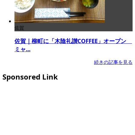
佐賀
佐賀｜柳町に「木陰礼讃COFFEE」オープン
ミャ...
続きの記事を見る
Sponsored Link