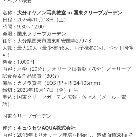
イベント概要
名称：
大分キヤノン写真教室 in 国東クリーブガーデン
日程：2025年10月18日（土）
時間：9:30～12:00
会場：国東クリーブガーデン
住所：大分県国東市国東町安国寺2797-3
人数：最大20人（最少催行8人、お子様参加可、ペット同伴
可）
料金：1,000円
内容：座学（20分）／オリーブ畑撮影（70分）／オリーブ
試食会＆作品鑑賞（30分）
備品：カメラ貸与（EOS RP＋RF24-105mm）
締切：2025年10月17日（金）正午
申込：国東クリーブガーデン 広報・佐々木（メール・電
話）
国東クリーブガーデン
運営：
キュウセツAQUA株式会社
内容：2016年よりオリーブ栽培を開始し、造成面積38haで