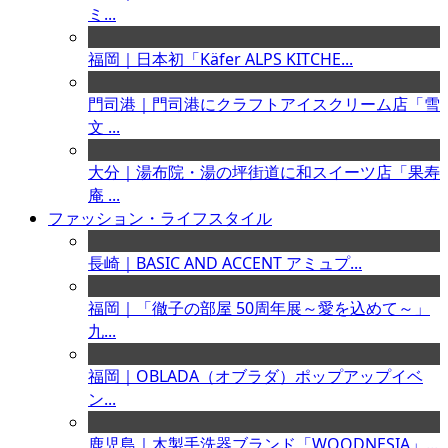
ミ...
福岡｜日本初「Käfer ALPS KITCHE...
門司港｜門司港にクラフトアイスクリーム店「雪
文 ...
大分｜湯布院・湯の坪街道に和スイーツ店「果寿
庵 ...
ファッション・ライフスタイル
長崎｜BASIC AND ACCENT アミュプ...
福岡｜「徹子の部屋 50周年展～愛を込めて～」
九...
福岡｜OBLADA（オブラダ）ポップアップイベ
ン...
鹿児島｜木製手洗器ブランド「WOODNESIA」...