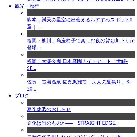
観光・旅行
熊本｜満天の星空に出会えるおすすめスポット8
選｜...
福岡・柳川｜高座椅子で楽しむ夜の貸切川下りが
登場...
福岡｜大濠公園 日本庭園ナイトアート「世解-
SE...
佐賀｜古湯温泉 佐賀風雅で「大人の夏祭り」を
20...
ブログ
夏季休暇のおしらせ
文化は誰のものか──「STRAIGHT EDGE...
長崎の名を冠したパンクソング「Nagasaki ...