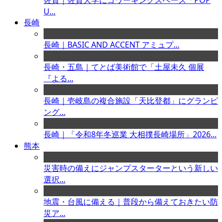
佐賀｜佐賀大学にコワーキングスペース「POP
U...
長崎
長崎｜BASIC AND ACCENT アミュプ...
長崎・五島｜てとば美術館で「土屋未久 個展
『よる...
長崎｜壱岐島の複合施設「天比登都」にグランピ
ング...
長崎｜「令和8年冬巡業 大相撲長崎場所」2026...
熊本
災害時の備えにジャンプスターターという新しい
選択...
地震・台風に備える｜普段から備えておきたい防
災ア...