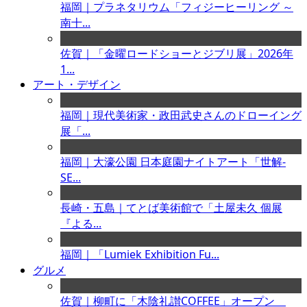
福岡｜プラネタリウム「フィジーヒーリング ～
南十...
佐賀｜「金曜ロードショーとジブリ展」2026年
1...
アート・デザイン
福岡｜現代美術家・政田武史さんのドローイング
展「...
福岡｜大濠公園 日本庭園ナイトアート「世解-
SE...
長崎・五島｜てとば美術館で「土屋未久 個展
『よる...
福岡｜「Lumiek Exhibition Fu...
グルメ
佐賀｜柳町に「木陰礼讃COFFEE」オープン