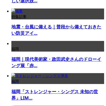
しい選択肢...
特集記事
地震・台風に備える｜普段から備えておきた
い防災アイ...
福岡
福岡｜現代美術家・政田武史さんのドローイ
ング展「赤...
福岡
福岡「ストレンジャー・シングス 未知の世
界」LIM...