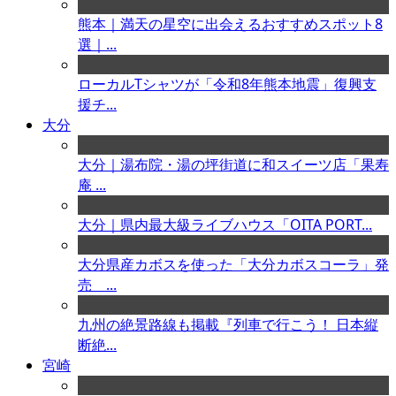
熊本｜満天の星空に出会えるおすすめスポット8
選｜...
ローカルTシャツが「令和8年熊本地震」復興支
援チ...
大分
大分｜湯布院・湯の坪街道に和スイーツ店「果寿
庵 ...
大分｜県内最大級ライブハウス「OITA PORT...
大分県産カボスを使った「大分カボスコーラ」発
売 ...
九州の絶景路線も掲載『列車で行こう！ 日本縦
断絶...
宮崎