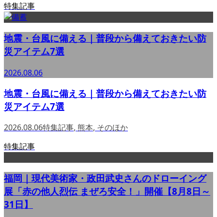
特集記事
地震・台風に備える｜普段から備えておきたい防
災アイテム7選
2026.08.06
地震・台風に備える｜普段から備えておきたい防
災アイテム7選
2026.08.06
特集記事
,
熊本
,
そのほか
特集記事
福岡｜現代美術家・政田武史さんのドローイング
展「赤の他人烈伝 まぜろ安全！」開催【8月8日～
31日】