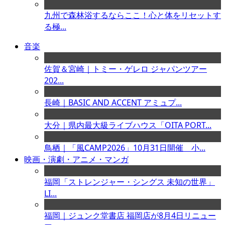
九州で森林浴するならここ！心と体をリセットす
る極...
音楽
佐賀＆宮崎｜トミー・ゲレロ ジャパンツアー
202...
長崎｜BASIC AND ACCENT アミュプ...
大分｜県内最大級ライブハウス「OITA PORT...
鳥栖｜「風CAMP2026」10月31日開催 小...
映画・演劇・アニメ・マンガ
福岡「ストレンジャー・シングス 未知の世界」
LI...
福岡｜ジュンク堂書店 福岡店が8月4日リニュー