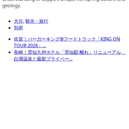
geology.
大分
,
観光・旅行
別府
佐賀｜バーガーキング®フードトラック「KING ON
TOUR 2026」...
長崎｜雲仙九州ホテル「雲仙邸 離れ」リニューアル
白濁温泉と最新プライベー...