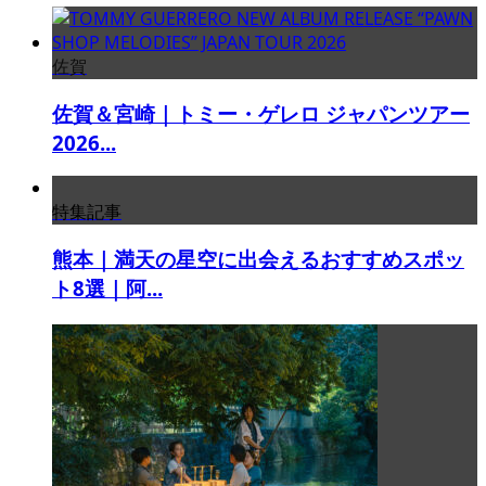
佐賀
佐賀＆宮崎｜トミー・ゲレロ ジャパンツアー
2026...
特集記事
熊本｜満天の星空に出会えるおすすめスポッ
ト8選｜阿...