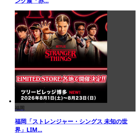
ング展「赤...
福岡
福岡「ストレンジャー・シングス 未知の世
界」LIM...