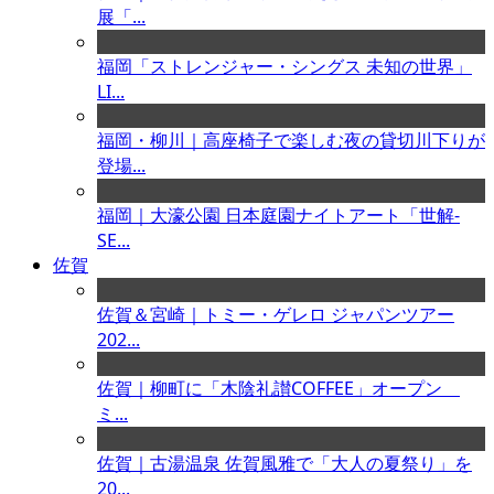
展「...
福岡「ストレンジャー・シングス 未知の世界」
LI...
福岡・柳川｜高座椅子で楽しむ夜の貸切川下りが
登場...
福岡｜大濠公園 日本庭園ナイトアート「世解-
SE...
佐賀
佐賀＆宮崎｜トミー・ゲレロ ジャパンツアー
202...
佐賀｜柳町に「木陰礼讃COFFEE」オープン
ミ...
佐賀｜古湯温泉 佐賀風雅で「大人の夏祭り」を
20...