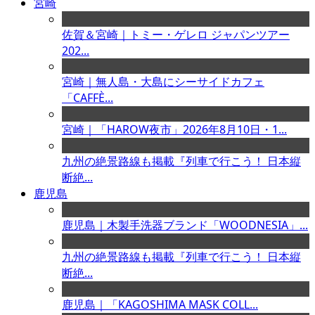
宮崎
佐賀＆宮崎｜トミー・ゲレロ ジャパンツアー
202...
宮崎｜無人島・大島にシーサイドカフェ
「CAFFÈ...
宮崎｜「HAROW夜市」2026年8月10日・1...
九州の絶景路線も掲載『列車で行こう！ 日本縦
断絶...
鹿児島
鹿児島｜木製手洗器ブランド「WOODNESIA」...
九州の絶景路線も掲載『列車で行こう！ 日本縦
断絶...
鹿児島｜「KAGOSHIMA MASK COLL...