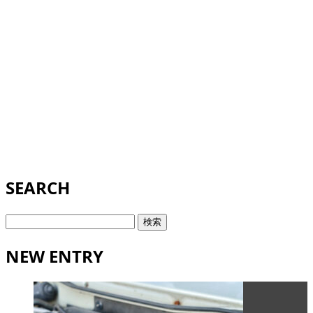
SEARCH
検
索:
NEW ENTRY