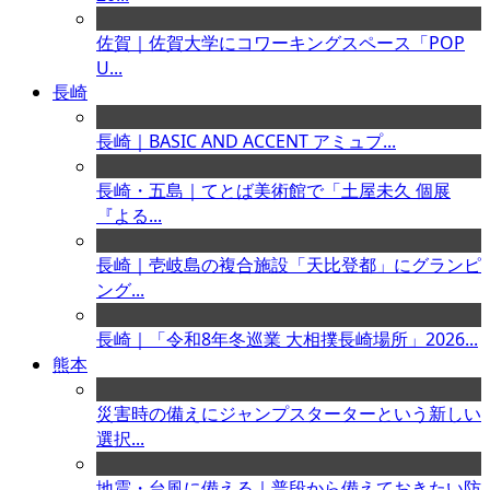
佐賀｜佐賀大学にコワーキングスペース「POP
U...
長崎
長崎｜BASIC AND ACCENT アミュプ...
長崎・五島｜てとば美術館で「土屋未久 個展
『よる...
長崎｜壱岐島の複合施設「天比登都」にグランピ
ング...
長崎｜「令和8年冬巡業 大相撲長崎場所」2026...
熊本
災害時の備えにジャンプスターターという新しい
選択...
地震・台風に備える｜普段から備えておきたい防