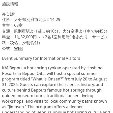
施設情報
界 別府
住所：大分県別府市北浜2-14-29
客室：68室
交通：JR別府駅より徒歩約10分、大分空港より車で約45分
料金：1泊32,000円～（2名1室利用時1名あたり、サービス
料・税込、夕朝食付）
公式：
WEB
Event Summary for International Visitors
KAI Beppu, a hot spring ryokan operated by Hoshino
Resorts in Beppu, Oita, will host a special summer
program titled “What is Onsen?” from July 20 to August
31, 2026. Guests can explore the science, history, and
culture behind Beppu’s famous hot springs through
guided museum tours, traditional onsen dyeing
workshops, and visits to local community baths known
as “Jimosen.” The program offers a deeper
understanding of Beppu’s unique hot spring culture and