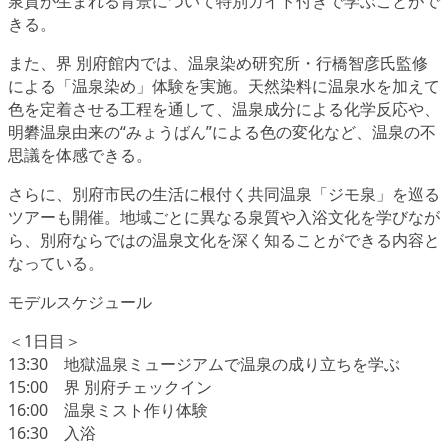
泉質が生まれる背景について特別ガイド付きで学ぶことがで
きる。
また、界 別府館内では、温泉染め研究所・行橋智彦氏監修
による「温泉染め」体験を実施。天然染料に温泉水を加えて
色を定着させる工程を通して、温泉成分による化学反応や、
明礬温泉由来の“みょうばん”による色の変化など、温泉の不
思議を体感できる。
さらに、別府市民の生活に根付く共同温泉「ジモ泉」を巡る
ツアーも開催。地域ごとに異なる泉質や入浴文化を学びなが
ら、別府ならではの温泉文化を深く知ることができる内容と
なっている。
モデルスケジュール
＜1日目＞
13:30 地獄温泉ミュージアムで温泉の成り立ちを学ぶ
15:00 界 別府チェックイン
16:00 温泉ミスト作り体験
16:30 入浴