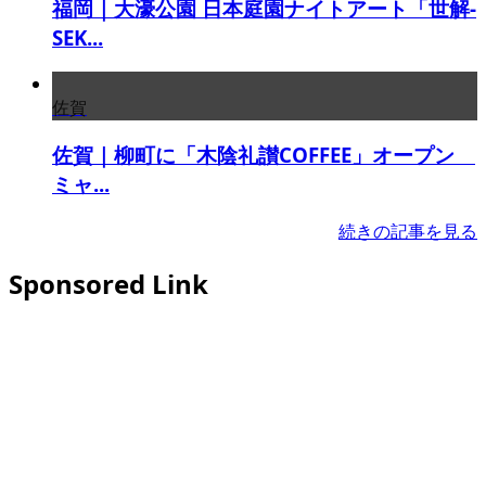
福岡｜大濠公園 日本庭園ナイトアート「世解-
SEK...
佐賀
佐賀｜柳町に「木陰礼讃COFFEE」オープン
ミャ...
続きの記事を見る
Sponsored Link