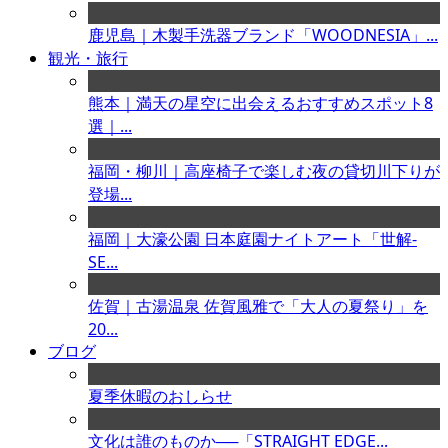
鹿児島｜木製手洗器ブランド「WOODNESIA」...
観光・旅行
熊本｜満天の星空に出会えるおすすめスポット8
選｜...
福岡・柳川｜高座椅子で楽しむ夜の貸切川下りが
登場...
福岡｜大濠公園 日本庭園ナイトアート「世解-
SE...
佐賀｜古湯温泉 佐賀風雅で「大人の夏祭り」を
20...
ブログ
夏季休暇のおしらせ
文化は誰のものか──「STRAIGHT EDGE...