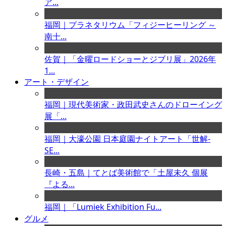
ア...
福岡｜プラネタリウム「フィジーヒーリング ～
南十...
佐賀｜「金曜ロードショーとジブリ展」2026年
1...
アート・デザイン
福岡｜現代美術家・政田武史さんのドローイング
展「...
福岡｜大濠公園 日本庭園ナイトアート「世解-
SE...
長崎・五島｜てとば美術館で「土屋未久 個展
『よる...
福岡｜「Lumiek Exhibition Fu...
グルメ