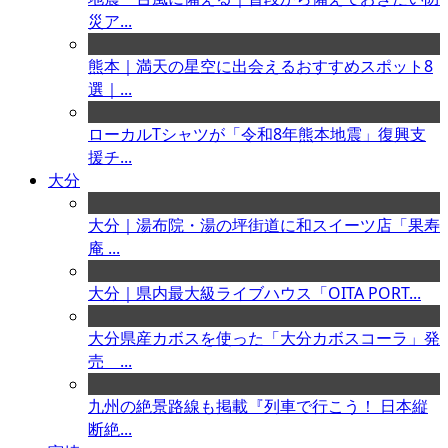
災ア...
熊本｜満天の星空に出会えるおすすめスポット8
選｜...
ローカルTシャツが「令和8年熊本地震」復興支
援チ...
大分
大分｜湯布院・湯の坪街道に和スイーツ店「果寿
庵 ...
大分｜県内最大級ライブハウス「OITA PORT...
大分県産カボスを使った「大分カボスコーラ」発
売 ...
九州の絶景路線も掲載『列車で行こう！ 日本縦
断絶...