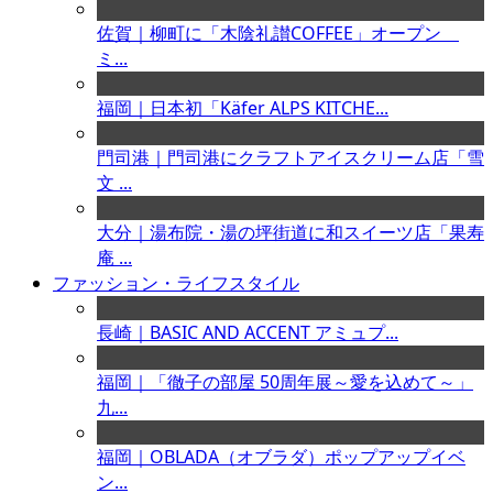
佐賀｜柳町に「木陰礼讃COFFEE」オープン
ミ...
福岡｜日本初「Käfer ALPS KITCHE...
門司港｜門司港にクラフトアイスクリーム店「雪
文 ...
大分｜湯布院・湯の坪街道に和スイーツ店「果寿
庵 ...
ファッション・ライフスタイル
長崎｜BASIC AND ACCENT アミュプ...
福岡｜「徹子の部屋 50周年展～愛を込めて～」
九...
福岡｜OBLADA（オブラダ）ポップアップイベ
ン...