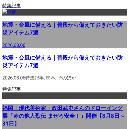
特集記事
地震・台風に備える｜普段から備えておきたい防
災アイテム7選
2026.08.06
地震・台風に備える｜普段から備えておきたい防
災アイテム7選
2026.08.06
特集記事
,
熊本
,
そのほか
特集記事
福岡｜現代美術家・政田武史さんのドローイング
展「赤の他人烈伝 まぜろ安全！」開催【8月8日～
31日】