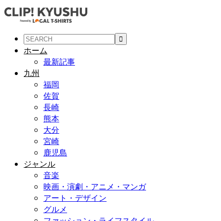
ホーム
最新記事
九州
福岡
佐賀
長崎
熊本
大分
宮崎
鹿児島
ジャンル
音楽
映画・演劇・アニメ・マンガ
アート・デザイン
グルメ
ファッション・ライフスタイル