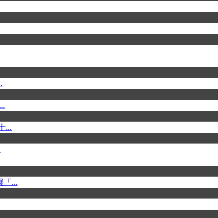
.
.
..
.
...