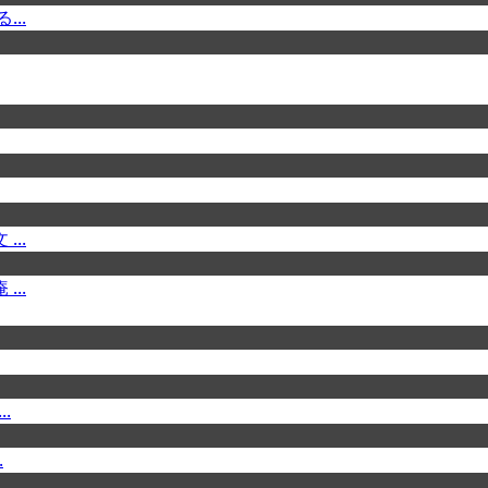
..
..
..
.
.