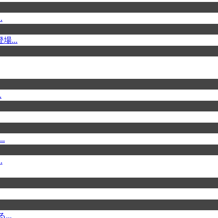
.
...
.
.
.
..