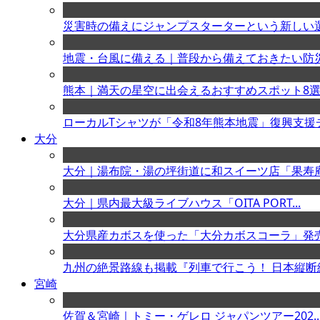
災害時の備えにジャンプスターターという新しい選択
地震・台風に備える｜普段から備えておきたい防災ア
熊本｜満天の星空に出会えるおすすめスポット8選｜
ローカルTシャツが「令和8年熊本地震」復興支援チ.
大分
大分｜湯布院・湯の坪街道に和スイーツ店「果寿庵 .
大分｜県内最大級ライブハウス「OITA PORT...
大分県産カボスを使った「大分カボスコーラ」発売 
九州の絶景路線も掲載『列車で行こう！ 日本縦断絶.
宮崎
佐賀＆宮崎｜トミー・ゲレロ ジャパンツアー202..