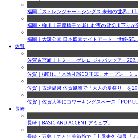
福岡「ストレンジャー・シングス 未知の世界」LI..
福岡・柳川｜高座椅子で楽しむ夜の貸切川下りが登場
福岡｜大濠公園 日本庭園ナイトアート「世解-SE...
佐賀
佐賀＆宮崎｜トミー・ゲレロ ジャパンツアー202..
佐賀｜柳町に「木陰礼讃COFFEE」オープン ミ...
佐賀｜古湯温泉 佐賀風雅で「大人の夏祭り」を20..
佐賀｜佐賀大学にコワーキングスペース「POP U..
長崎
長崎｜BASIC AND ACCENT アミュプ...
長崎・五島｜てとば美術館で「土屋未久 個展『よる.