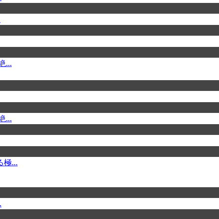
.
..
..
...
.