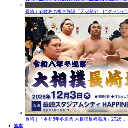
長崎｜壱岐島の複合施設「天比登都」にグランピング
長崎｜「令和8年冬巡業 大相撲長崎場所」2026...
熊本