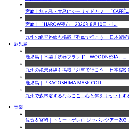
宮崎｜無人島・大島にシーサイドカフェ「CAFFÈ..
宮崎｜「HAROW夜市」2026年8月10日・1...
九州の絶景路線も掲載『列車で行こう！ 日本縦断絶.
鹿児島
鹿児島｜木製手洗器ブランド「WOODNESIA」...
九州の絶景路線も掲載『列車で行こう！ 日本縦断絶.
鹿児島｜「KAGOSHIMA MASK COLL...
九州で森林浴するならここ！心と体をリセットする極
音楽
佐賀＆宮崎｜トミー・ゲレロ ジャパンツアー202..