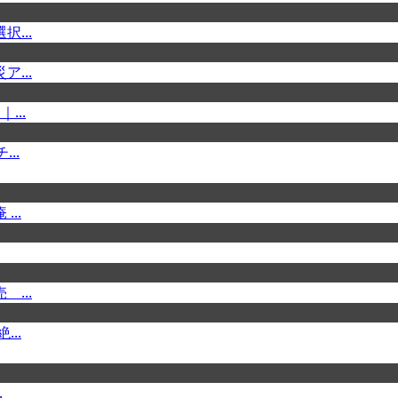
...
...
...
..
..
...
..
.