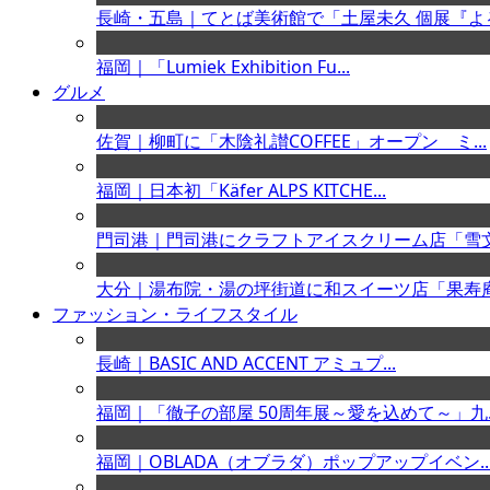
長崎・五島｜てとば美術館で「土屋未久 個展『よる.
福岡｜「Lumiek Exhibition Fu...
グルメ
佐賀｜柳町に「木陰礼讃COFFEE」オープン ミ...
福岡｜日本初「Käfer ALPS KITCHE...
門司港｜門司港にクラフトアイスクリーム店「雪文 .
大分｜湯布院・湯の坪街道に和スイーツ店「果寿庵 .
ファッション・ライフスタイル
長崎｜BASIC AND ACCENT アミュプ...
福岡｜「徹子の部屋 50周年展～愛を込めて～」九..
福岡｜OBLADA（オブラダ）ポップアップイベン..