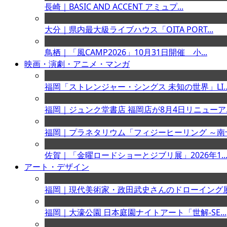
長崎｜BASIC AND ACCENT アミュプ...
大分｜県内最大級ライブハウス「OITA PORT...
鳥栖｜「風CAMP2026」10月31日開催 小...
映画・演劇・アニメ・マンガ
福岡「ストレンジャー・シングス 未知の世界」LI..
福岡｜ジュンク堂書店 福岡店が8月4日リニューア..
福岡｜プラネタリウム「フィジーヒーリング ～南十.
佐賀｜「金曜ロードショーとジブリ展」2026年1..
アート・デザイン
福岡｜現代美術家・政田武史さんのドローイング展「
福岡｜大濠公園 日本庭園ナイトアート「世解-SE...